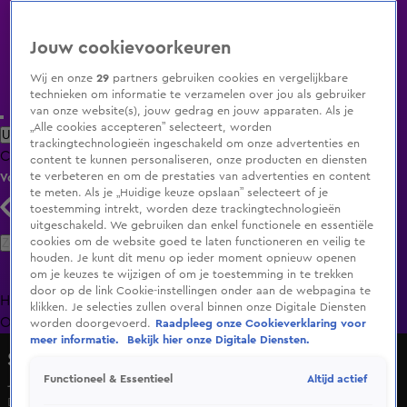
Jouw cookievoorkeuren
Wij en onze
29
partners gebruiken cookies en vergelijkbare
technieken om informatie te verzamelen over jou als gebruiker
van onze website(s), jouw gedrag en jouw apparaten. Als je
„Alle cookies accepteren” selecteert, worden
Uitzending Gemist
Populaire programma's
Zenders
Genres
trackingtechnologieën ingeschakeld om onze advertenties en
Clips
Films
Radio
Smart TV inlog
Shop
content te kunnen personaliseren, onze producten en diensten
te verbeteren en om de prestaties van advertenties en content
Volg KIJK
te meten. Als je „Huidige keuze opslaan” selecteert of je
toestemming intrekt, worden deze trackingtechnologieën
uitgeschakeld. We gebruiken dan enkel functionele en essentiële
Zoeken
cookies om de website goed te laten functioneren en veilig te
houden. Je kunt dit menu op ieder moment opnieuw openen
om je keuzes te wijzigen of om je toestemming in te trekken
door op de link Cookie-instellingen onder aan de webpagina te
Home
Uitzending Gemist
Programma's
De Bondgenoten
De
klikken. Je selecties zullen overal binnen onze Digitale Diensten
Oranjezomer
Livestreams
Shop
worden doorgevoerd.
Raadpleeg onze Cookieverklaring voor
meer informatie.
Bekijk hier onze Digitale Diensten.
Shownieuws
Altijd actief
Functioneel & Essentieel
Janice Blok komt naar het theater met soloshow
Di 16 juni, 11:11