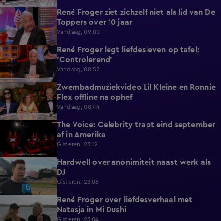
René Froger ziet zichzelf niet als lid van De
3:01
Toppers over 10 jaar
Vandaag, 09:00
René Froger legt liefdesleven op tafel:
6:43
'Controlerend'
Vandaag, 08:52
Zwembadmuziekvideo Lil Kleine en Ronnie
1:32
Flex offline na ophef
Vandaag, 08:44
The Voice: Celebrity trapt eind september
1:19
af in Amerika
Gisteren, 23:12
Hardwell over anonimiteit naast werk als
1:25
DJ
Gisteren, 23:08
René Froger over liefdesverhaal met
1:43
Natasja in Mi Dushi
Gisteren, 23:04