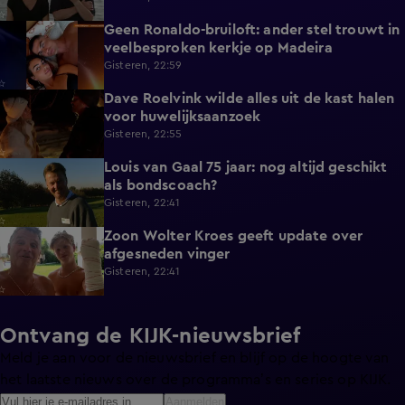
Geen Ronaldo-bruiloft: ander stel trouwt in
1:01
veelbesproken kerkje op Madeira
Gisteren, 22:59
Dave Roelvink wilde alles uit de kast halen
1:37
voor huwelijksaanzoek
Gisteren, 22:55
Louis van Gaal 75 jaar: nog altijd geschikt
1:16
als bondscoach?
Gisteren, 22:41
Zoon Wolter Kroes geeft update over
0:59
afgesneden vinger
Gisteren, 22:41
Ontvang de KIJK-nieuwsbrief
Meld je aan voor de nieuwsbrief en blijf op de hoogte van
het laatste nieuws over de programma’s en series op KIJK.
Aanmelden