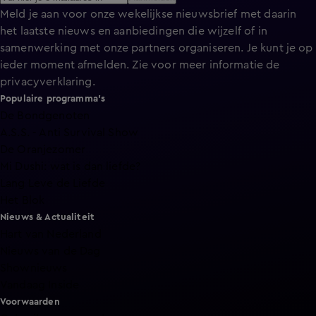
Meld je aan voor onze wekelijkse nieuwsbrief met daarin
het laatste nieuws en aanbiedingen die wijzelf of in
samenwerking met onze partners organiseren. Je kunt je op
ieder moment afmelden. Zie voor meer informatie de
privacyverklaring
.
Populaire programma's
De Bondgenoten
A.S.S. - Anti Survival Show
De Oranjezomer
Mi Dushi: wat is dan liefde?
Lang Leve de Liefde
Het Blok
Nieuws & Actualiteit
Hart van Nederland
Nieuws van de Dag
Shownieuws
Vandaag Inside
Voorwaarden