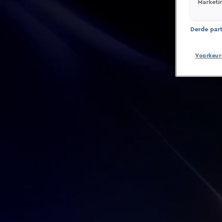
Marketi
Derde parti
Voorkeur