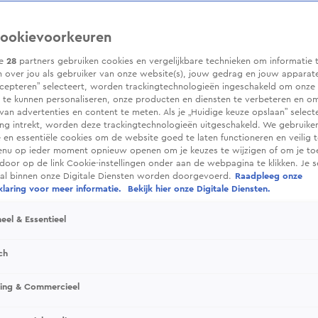
ookievoorkeuren
ze
28
partners gebruiken cookies en vergelijkbare technieken om informatie 
 over jou als gebruiker van onze website(s), jouw gedrag en jouw apparaten.
cepteren” selecteert, worden trackingtechnologieën ingeschakeld om onze 
 te kunnen personaliseren, onze producten en diensten te verbeteren en o
 van advertenties en content te meten. Als je „Huidige keuze opslaan” selecte
g intrekt, worden deze trackingtechnologieën uitgeschakeld. We gebruike
e en essentiële cookies om de website goed te laten functioneren en veilig 
enu op ieder moment opnieuw openen om je keuzes te wijzigen of om je t
 door op de link Cookie-instellingen onder aan de webpagina te klikken. Je s
ral binnen onze Digitale Diensten worden doorgevoerd.
Raadpleeg onze
laring voor meer informatie.
Bekijk hier onze Digitale Diensten.
eel & Essentieel
ch
sing & Commercieel