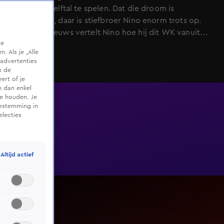
Nederlands elftal te spelen. Dat die droom is
uitgekomen, daar is stiefbroer Nino enorm trots op.
Aan Shownieuws vertelt Nino hoe hij dit WK vanuit
te
zijn perspectief beleeft.
 Als je „Alle
advertenties
m de
ert of je
n dan enkel
te houden. Je
oestemming in
electies
Altijd actief