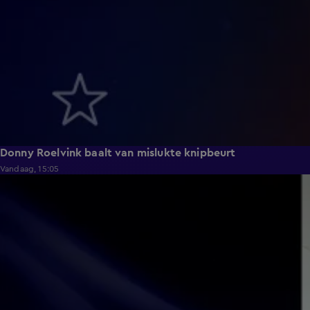
Donny Roelvink baalt van mislukte knipbeurt
Vandaag, 15:05
0:39