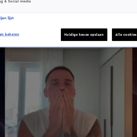
ng & Social media
jen lijst
en beheren
Huidige keuze opslaan
Alle cookie