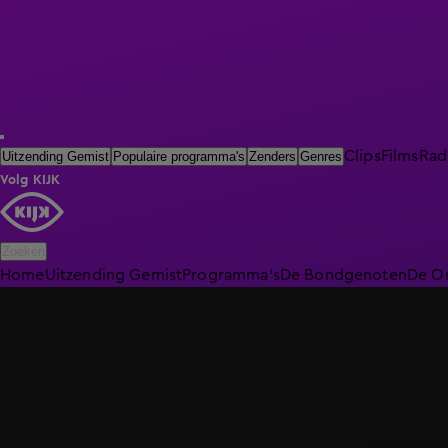
Clips
Films
Rad
Uitzending Gemist
Populaire programma's
Zenders
Genres
Volg KIJK
Zoeken
Home
Uitzending Gemist
Programma's
De Bondgenoten
De O