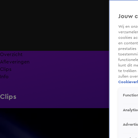
Jouw c
Wij en on
verzamelen
cookies ac
en content
prestaties
Overzicht
toestemmin
functionel
Afleveringen
kunt dit m
Clips
te trekken
Info
zullen ove
Cookieverk
Clips
Function
Analytis
1:44
Adverti