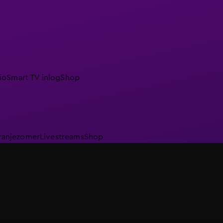
io
Smart TV inlog
Shop
ranjezomer
Livestreams
Shop