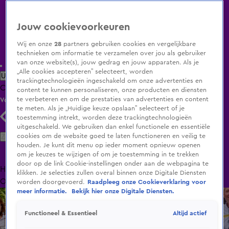
Jouw cookievoorkeuren
Wij en onze
28
partners gebruiken cookies en vergelijkbare
technieken om informatie te verzamelen over jou als gebruiker
van onze website(s), jouw gedrag en jouw apparaten. Als je
„Alle cookies accepteren” selecteert, worden
Uitzending Gemist
Populaire programma's
Zenders
Genres
trackingtechnologieën ingeschakeld om onze advertenties en
Clips
Films
Radio
Smart TV inlog
Shop
content te kunnen personaliseren, onze producten en diensten
te verbeteren en om de prestaties van advertenties en content
Volg KIJK
te meten. Als je „Huidige keuze opslaan” selecteert of je
toestemming intrekt, worden deze trackingtechnologieën
uitgeschakeld. We gebruiken dan enkel functionele en essentiële
Zoeken
cookies om de website goed te laten functioneren en veilig te
houden. Je kunt dit menu op ieder moment opnieuw openen
om je keuzes te wijzigen of om je toestemming in te trekken
door op de link Cookie-instellingen onder aan de webpagina te
Home
Uitzending Gemist
Programma's
De Bondgenoten
De
klikken. Je selecties zullen overal binnen onze Digitale Diensten
Oranjezomer
Livestreams
Shop
worden doorgevoerd.
Raadpleeg onze Cookieverklaring voor
meer informatie.
Bekijk hier onze Digitale Diensten.
Altijd actief
Functioneel & Essentieel