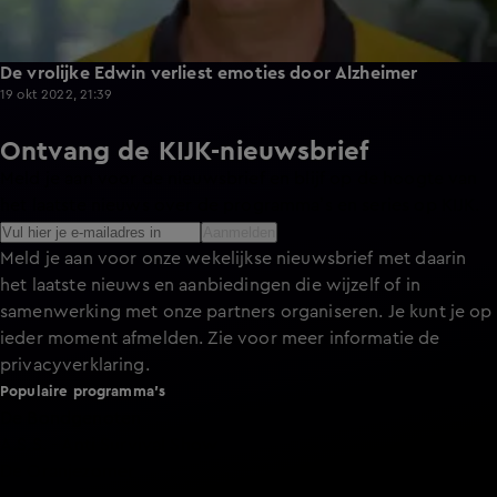
De vrolijke Edwin verliest emoties door Alzheimer
19 okt 2022, 21:39
Ontvang de KIJK-nieuwsbrief
Meld je aan voor de nieuwsbrief en blijf op de hoogte van
het laatste nieuws over de programma’s en series op KIJK.
Aanmelden
Meld je aan voor onze wekelijkse nieuwsbrief met daarin
het laatste nieuws en aanbiedingen die wijzelf of in
samenwerking met onze partners organiseren. Je kunt je op
ieder moment afmelden. Zie voor meer informatie de
privacyverklaring
.
Populaire programma's
De Bondgenoten
A.S.S. - Anti Survival Show
De Oranjezomer