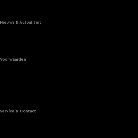
Mi Dushi: wat is dan liefde?
Lang Leve de Liefde
Het Blok
Nieuws & Actualiteit
Hart van Nederland
Nieuws van de Dag
Shownieuws
Vandaag Inside
Voorwaarden
Gebruiksvoorwaarden
Cookie instellingen
Cookieverklaring
Privacyverklaring
Toegankelijkheid
Algemene voorwaarden KIJK
Service & Contact
Aanmelden voor een programma
Acties
Adverteren