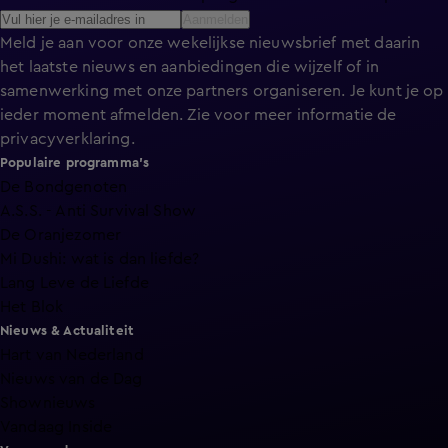
Aanmelden
Meld je aan voor onze wekelijkse nieuwsbrief met daarin
het laatste nieuws en aanbiedingen die wijzelf of in
samenwerking met onze partners organiseren. Je kunt je op
ieder moment afmelden. Zie voor meer informatie de
privacyverklaring
.
Populaire programma's
De Bondgenoten
A.S.S. - Anti Survival Show
De Oranjezomer
Mi Dushi: wat is dan liefde?
Lang Leve de Liefde
Het Blok
Nieuws & Actualiteit
Hart van Nederland
Nieuws van de Dag
Shownieuws
Vandaag Inside