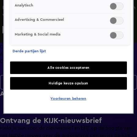
Analytisch
Het is een feestelijke dag in het restaurant. De familieleden
van de acht medewerkers komen langs en er is iemand
Advertising & Commercieel
jarig. De allerlaatste lunch wordt uitgeserveerd. Er wordt
teruggekeken op een bijzondere tijd in het restaurant en er
Marketing & Social media
zijn vriendschappen gesloten voor het leven. De
emotionele laatste dag wordt afgesloten met een grote
Overzicht
Derde partijen lijst
verrassing voor de jarige medewerker.
Afleveringen
Clips
Alle cookies accepteren
Seizoen 3
Huidige keuze opslaan
Afleveringen
Voorkeuren beheren
Ontvang de KIJK-nieuwsbrief
Meld je aan voor de nieuwsbrief en blijf op de hoogte van
het laatste nieuws over de programma’s en series op KIJK.