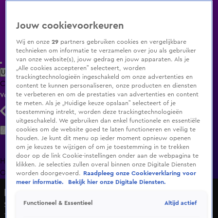
Jouw cookievoorkeuren
Wij en onze
29
partners gebruiken cookies en vergelijkbare
technieken om informatie te verzamelen over jou als gebruiker
van onze website(s), jouw gedrag en jouw apparaten. Als je
„Alle cookies accepteren” selecteert, worden
Uitzending Gemist
Populaire programma's
Zenders
Genres
trackingtechnologieën ingeschakeld om onze advertenties en
Clips
Films
Radio
Smart TV inlog
Shop
content te kunnen personaliseren, onze producten en diensten
te verbeteren en om de prestaties van advertenties en content
Volg KIJK
te meten. Als je „Huidige keuze opslaan” selecteert of je
toestemming intrekt, worden deze trackingtechnologieën
uitgeschakeld. We gebruiken dan enkel functionele en essentiële
Zoeken
cookies om de website goed te laten functioneren en veilig te
houden. Je kunt dit menu op ieder moment opnieuw openen
om je keuzes te wijzigen of om je toestemming in te trekken
door op de link Cookie-instellingen onder aan de webpagina te
Home
Uitzending Gemist
Programma's
De Bondgenoten
De
klikken. Je selecties zullen overal binnen onze Digitale Diensten
Oranjezomer
Livestreams
Shop
worden doorgevoerd.
Raadpleeg onze Cookieverklaring voor
meer informatie.
Bekijk hier onze Digitale Diensten.
Restaurant Misverstand
Altijd actief
Functioneel & Essentieel
Seizoen 3, aflevering 6
16 nov 2022, 20:29