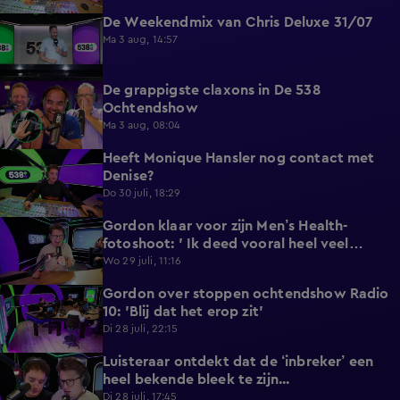
De Weekendmix van Chris Deluxe 31/07
24:39
Ma 3 aug, 14:57
De grappigste claxons in De 538
1:36
Ochtendshow
Ma 3 aug, 08:04
Heeft Monique Hansler nog contact met
5:35
Denise?
Do 30 juli, 18:29
Gordon klaar voor zijn Men’s Health-
4:33
fotoshoot: ' Ik deed vooral heel veel
wandelen'.
Wo 29 juli, 11:16
Gordon over stoppen ochtendshow Radio
4:28
10: 'Blij dat het erop zit'
Di 28 juli, 22:15
Luisteraar ontdekt dat de ‘inbreker’ een
4:45
heel bekende bleek te zijn...
Di 28 juli, 17:45