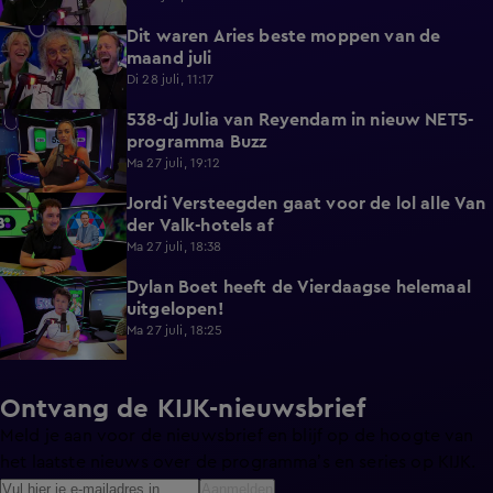
Dit waren Aries beste moppen van de
2:23
maand juli
Di 28 juli, 11:17
538-dj Julia van Reyendam in nieuw NET5-
3:09
programma Buzz
Ma 27 juli, 19:12
Jordi Versteegden gaat voor de lol alle Van
4:47
der Valk-hotels af
Ma 27 juli, 18:38
Dylan Boet heeft de Vierdaagse helemaal
4:23
uitgelopen!
Ma 27 juli, 18:25
Ontvang de KIJK-nieuwsbrief
Meld je aan voor de nieuwsbrief en blijf op de hoogte van
het laatste nieuws over de programma’s en series op KIJK.
Aanmelden