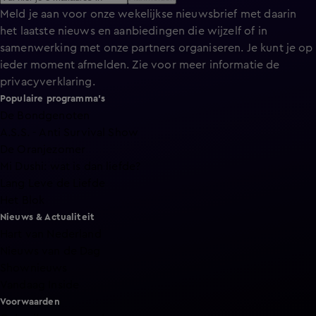
Meld je aan voor onze wekelijkse nieuwsbrief met daarin
het laatste nieuws en aanbiedingen die wijzelf of in
samenwerking met onze partners organiseren. Je kunt je op
ieder moment afmelden. Zie voor meer informatie de
privacyverklaring
.
Populaire programma's
De Bondgenoten
A.S.S. - Anti Survival Show
De Oranjezomer
Mi Dushi: wat is dan liefde?
Lang Leve de Liefde
Het Blok
Nieuws & Actualiteit
Hart van Nederland
Nieuws van de Dag
Shownieuws
Vandaag Inside
Voorwaarden