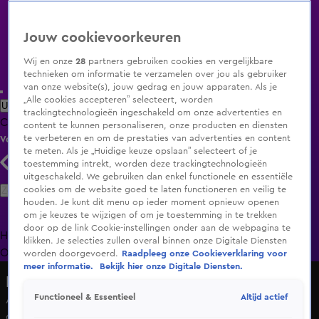
Jouw cookievoorkeuren
Wij en onze
28
partners gebruiken cookies en vergelijkbare
technieken om informatie te verzamelen over jou als gebruiker
van onze website(s), jouw gedrag en jouw apparaten. Als je
„Alle cookies accepteren” selecteert, worden
Uitzending Gemist
Populaire programma's
Zenders
Genres
trackingtechnologieën ingeschakeld om onze advertenties en
Clips
Films
Radio
Smart TV inlog
Shop
content te kunnen personaliseren, onze producten en diensten
te verbeteren en om de prestaties van advertenties en content
Volg KIJK
te meten. Als je „Huidige keuze opslaan” selecteert of je
toestemming intrekt, worden deze trackingtechnologieën
uitgeschakeld. We gebruiken dan enkel functionele en essentiële
Zoeken
cookies om de website goed te laten functioneren en veilig te
houden. Je kunt dit menu op ieder moment opnieuw openen
om je keuzes te wijzigen of om je toestemming in te trekken
door op de link Cookie-instellingen onder aan de webpagina te
Home
Uitzending Gemist
Programma's
De Bondgenoten
De
klikken. Je selecties zullen overal binnen onze Digitale Diensten
Oranjezomer
Livestreams
Shop
worden doorgevoerd.
Raadpleeg onze Cookieverklaring voor
meer informatie.
Bekijk hier onze Digitale Diensten.
Radio 538
Altijd actief
Functioneel & Essentieel
Arie trakteert ons op een nieuwe 'Er komt een man bij de
dokter-mop'.