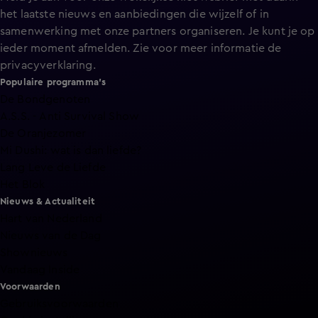
het laatste nieuws en aanbiedingen die wijzelf of in
samenwerking met onze partners organiseren. Je kunt je op
ieder moment afmelden. Zie voor meer informatie de
privacyverklaring
.
Populaire programma's
De Bondgenoten
A.S.S. - Anti Survival Show
De Oranjezomer
Mi Dushi: wat is dan liefde?
Lang Leve de Liefde
Het Blok
Nieuws & Actualiteit
Hart van Nederland
Nieuws van de Dag
Shownieuws
Vandaag Inside
Voorwaarden
Gebruiksvoorwaarden