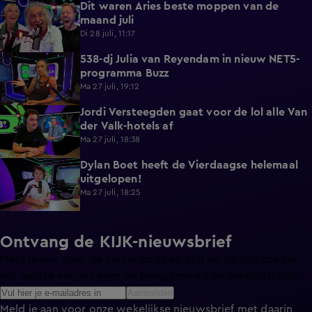
Dit waren Aries beste moppen van de
2:23
maand juli
Di 28 juli, 11:17
538-dj Julia van Reyendam in nieuw NET5-
3:09
programma Buzz
Ma 27 juli, 19:12
Jordi Versteegden gaat voor de lol alle Van
4:47
der Valk-hotels af
Ma 27 juli, 18:38
Dylan Boet heeft de Vierdaagse helemaal
4:23
uitgelopen!
Ma 27 juli, 18:25
Ontvang de KIJK-nieuwsbrief
Meld je aan voor de nieuwsbrief en blijf op de hoogte van
het laatste nieuws over de programma’s en series op KIJK.
Aanmelden
Meld je aan voor onze wekelijkse nieuwsbrief met daarin