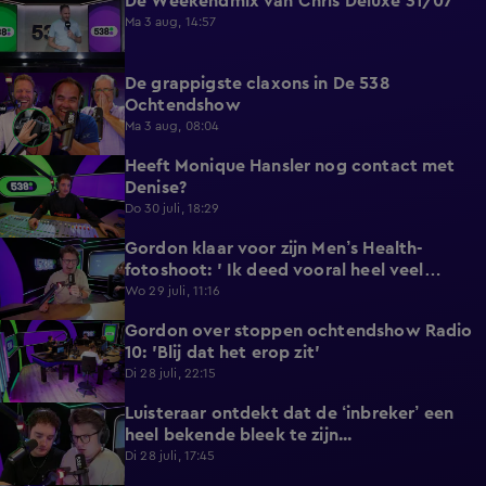
De Weekendmix van Chris Deluxe 31/07
24:39
Ma 3 aug, 14:57
De grappigste claxons in De 538
1:36
Ochtendshow
Ma 3 aug, 08:04
Heeft Monique Hansler nog contact met
5:35
Denise?
Do 30 juli, 18:29
Gordon klaar voor zijn Men’s Health-
4:33
fotoshoot: ' Ik deed vooral heel veel
wandelen'.
Wo 29 juli, 11:16
Gordon over stoppen ochtendshow Radio
4:28
10: 'Blij dat het erop zit'
Di 28 juli, 22:15
Luisteraar ontdekt dat de ‘inbreker’ een
4:45
heel bekende bleek te zijn...
Di 28 juli, 17:45