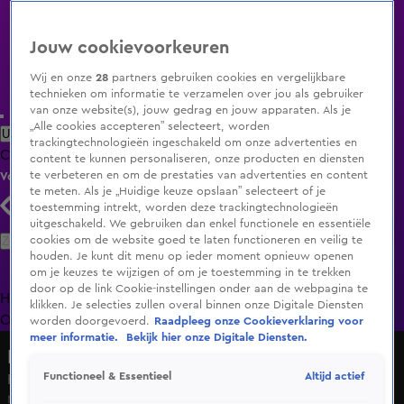
Jouw cookievoorkeuren
Wij en onze
28
partners gebruiken cookies en vergelijkbare
technieken om informatie te verzamelen over jou als gebruiker
van onze website(s), jouw gedrag en jouw apparaten. Als je
„Alle cookies accepteren” selecteert, worden
Uitzending Gemist
Populaire programma's
Zenders
Genres
trackingtechnologieën ingeschakeld om onze advertenties en
Clips
Films
Radio
Smart TV inlog
Shop
content te kunnen personaliseren, onze producten en diensten
te verbeteren en om de prestaties van advertenties en content
Volg KIJK
te meten. Als je „Huidige keuze opslaan” selecteert of je
toestemming intrekt, worden deze trackingtechnologieën
uitgeschakeld. We gebruiken dan enkel functionele en essentiële
Zoeken
cookies om de website goed te laten functioneren en veilig te
houden. Je kunt dit menu op ieder moment opnieuw openen
om je keuzes te wijzigen of om je toestemming in te trekken
door op de link Cookie-instellingen onder aan de webpagina te
Home
Uitzending Gemist
Programma's
De Bondgenoten
De
klikken. Je selecties zullen overal binnen onze Digitale Diensten
Oranjezomer
Livestreams
Shop
worden doorgevoerd.
Raadpleeg onze Cookieverklaring voor
meer informatie.
Bekijk hier onze Digitale Diensten.
Radio 538
Altijd actief
Functioneel & Essentieel
Peter Heerschop komt er niet uit met de klantenservice
Ma 1 juni, 15:15