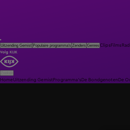
Clips
Films
Rad
Uitzending Gemist
Populaire programma's
Zenders
Genres
Volg KIJK
Zoeken
Home
Uitzending Gemist
Programma's
De Bondgenoten
De O