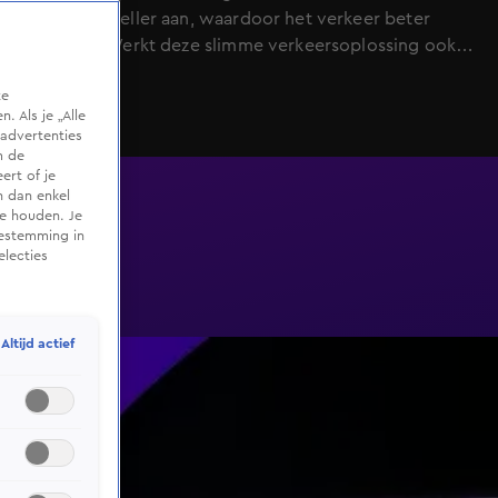
daardoor sneller aan, waardoor het verkeer beter
doorrijdt. Werkt deze slimme verkeersoplossing ook
op Nederlandse snelwegen? De 538 Ochtendshow
te
bespreekt het met verkeerskundige Victor Knoop.
 Als je „Alle
advertenties
m de
ert of je
n dan enkel
te houden. Je
oestemming in
electies
Altijd actief