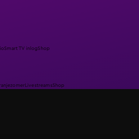
io
Smart TV inlog
Shop
ranjezomer
Livestreams
Shop