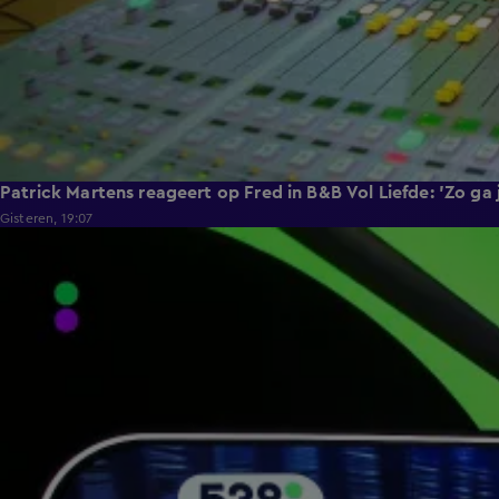
Patrick Martens reageert op Fred in B&B Vol Liefde: 'Zo ga
Gisteren, 19:07
5:12