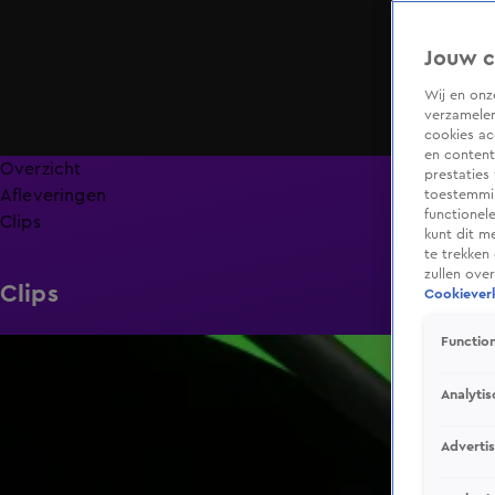
Jouw c
Wij en on
verzamelen
cookies ac
en content
Overzicht
prestaties
Afleveringen
toestemmin
functionel
Clips
kunt dit m
te trekken
zullen ove
Clips
Cookieverk
Function
4:54
Analytis
Adverti