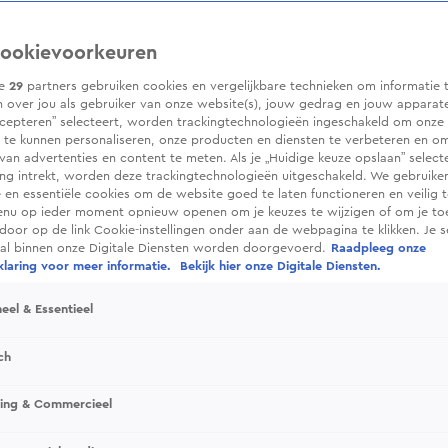
ookievoorkeuren
ze
29
partners gebruiken cookies en vergelijkbare technieken om informatie 
 over jou als gebruiker van onze website(s), jouw gedrag en jouw apparaten.
cepteren” selecteert, worden trackingtechnologieën ingeschakeld om onze 
 te kunnen personaliseren, onze producten en diensten te verbeteren en o
 van advertenties en content te meten. Als je „Huidige keuze opslaan” selecte
g intrekt, worden deze trackingtechnologieën uitgeschakeld. We gebruike
e en essentiële cookies om de website goed te laten functioneren en veilig 
enu op ieder moment opnieuw openen om je keuzes te wijzigen of om je t
 door op de link Cookie-instellingen onder aan de webpagina te klikken. Je s
ral binnen onze Digitale Diensten worden doorgevoerd.
Raadpleeg onze
laring voor meer informatie.
Bekijk hier onze Digitale Diensten.
eel & Essentieel
ch
sing & Commercieel