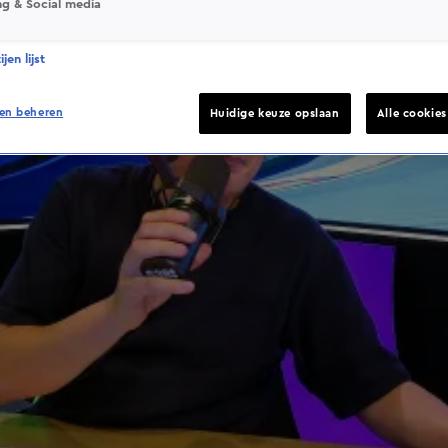
ng & Social media
jen lijst
en beheren
Huidige keuze opslaan
Alle cookie