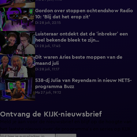
Gordon over stoppen ochtendshow Radio
4:28
10: 'Blij dat het erop zit'
Di 28 juli, 22:15
Luisteraar ontdekt dat de ‘inbreker’ een
4:45
heel bekende bleek te zijn...
Di 28 juli, 17:45
Dit waren Aries beste moppen van de
2:23
maand juli
Di 28 juli, 11:17
538-dj Julia van Reyendam in nieuw NET5-
3:09
programma Buzz
Ma 27 juli, 19:12
Ontvang de KIJK-nieuwsbrief
Meld je aan voor de nieuwsbrief en blijf op de hoogte van
het laatste nieuws over de programma’s en series op KIJK.
Aanmelden