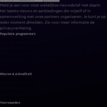
Meld je aan voor onze wekelijkse nieuwsbrief met daarin
het laatste nieuws en aanbiedingen die wijzelf of in
samenwerking met onze partners organiseren. Je kunt je op
ieder moment afmelden. Zie voor meer informatie de
privacyverklaring
.
Populaire programma's
De Bondgenoten
A.S.S. - Anti Survival Show
De Oranjezomer
Mi Dushi: wat is dan liefde?
Lang Leve de Liefde
Het Blok
Nieuws & Actualiteit
Hart van Nederland
Nieuws van de Dag
Shownieuws
Vandaag Inside
Voorwaarden