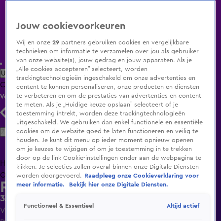
Jouw cookievoorkeuren
Wij en onze
29
partners gebruiken cookies en vergelijkbare
technieken om informatie te verzamelen over jou als gebruiker
van onze website(s), jouw gedrag en jouw apparaten. Als je
„Alle cookies accepteren” selecteert, worden
Uitzending Gemist
Populaire programma's
Zenders
Genres
trackingtechnologieën ingeschakeld om onze advertenties en
Clips
Films
Radio
Smart TV inlog
Shop
content te kunnen personaliseren, onze producten en diensten
te verbeteren en om de prestaties van advertenties en content
Volg KIJK
te meten. Als je „Huidige keuze opslaan” selecteert of je
toestemming intrekt, worden deze trackingtechnologieën
uitgeschakeld. We gebruiken dan enkel functionele en essentiële
Zoeken
cookies om de website goed te laten functioneren en veilig te
houden. Je kunt dit menu op ieder moment opnieuw openen
om je keuzes te wijzigen of om je toestemming in te trekken
door op de link Cookie-instellingen onder aan de webpagina te
Home
Uitzending Gemist
Programma's
De Bondgenoten
De
klikken. Je selecties zullen overal binnen onze Digitale Diensten
Oranjezomer
Livestreams
Shop
worden doorgevoerd.
Raadpleeg onze Cookieverklaring voor
Radio 538
meer informatie.
Bekijk hier onze Digitale Diensten.
3JS met Los Vast bij Evers & co.
Altijd actief
Functioneel & Essentieel
Vr 15 mei, 16:54