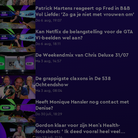
Patrick Martens reageert op Fred in B&B
4:54
Vol Liefde: 'Zo ga je niet met vrouwen om'
Do 6 aug, 19:07
Kan Netflix de belangstelling voor de GTA
5:12
VI-beelden wel aan?
Do 6 aug, 18:11
De Weekendmix van Chris Deluxe 31/07
24:39
Ma 3 aug, 14:57
De grappigste claxons in De 538
1:36
Ochtendshow
Ma 3 aug, 08:04
Heeft Monique Hansler nog contact met
5:35
Denise?
Do 30 juli, 18:29
Gordon klaar voor zijn Men’s Health-
4:33
fotoshoot: ' Ik deed vooral heel veel
wandelen'.
Wo 29 juli, 11:16