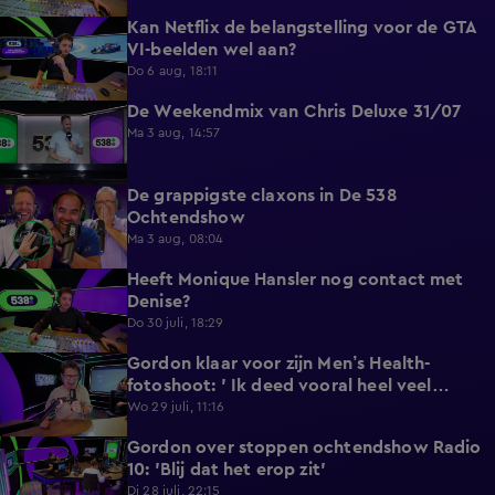
Kan Netflix de belangstelling voor de GTA
5:12
VI-beelden wel aan?
Do 6 aug, 18:11
De Weekendmix van Chris Deluxe 31/07
24:39
Ma 3 aug, 14:57
De grappigste claxons in De 538
1:36
Ochtendshow
Ma 3 aug, 08:04
Heeft Monique Hansler nog contact met
5:35
Denise?
Do 30 juli, 18:29
Gordon klaar voor zijn Men’s Health-
4:33
fotoshoot: ' Ik deed vooral heel veel
wandelen'.
Wo 29 juli, 11:16
Gordon over stoppen ochtendshow Radio
4:28
10: 'Blij dat het erop zit'
Di 28 juli, 22:15