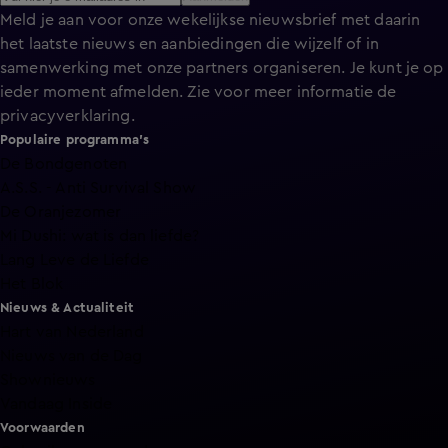
Meld je aan voor onze wekelijkse nieuwsbrief met daarin
het laatste nieuws en aanbiedingen die wijzelf of in
samenwerking met onze partners organiseren. Je kunt je op
ieder moment afmelden. Zie voor meer informatie de
privacyverklaring
.
Populaire programma's
De Bondgenoten
A.S.S. - Anti Survival Show
De Oranjezomer
Mi Dushi: wat is dan liefde?
Lang Leve de Liefde
Het Blok
Nieuws & Actualiteit
Hart van Nederland
Nieuws van de Dag
Shownieuws
Vandaag Inside
Voorwaarden