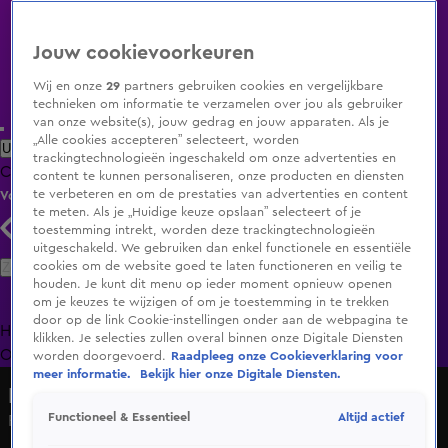
Jouw cookievoorkeuren
Wij en onze
29
partners gebruiken cookies en vergelijkbare
technieken om informatie te verzamelen over jou als gebruiker
van onze website(s), jouw gedrag en jouw apparaten. Als je
„Alle cookies accepteren” selecteert, worden
Uitzending Gemist
Populaire programma's
Zenders
Genres
trackingtechnologieën ingeschakeld om onze advertenties en
Clips
Films
Radio
Smart TV inlog
Shop
content te kunnen personaliseren, onze producten en diensten
te verbeteren en om de prestaties van advertenties en content
Volg KIJK
te meten. Als je „Huidige keuze opslaan” selecteert of je
toestemming intrekt, worden deze trackingtechnologieën
uitgeschakeld. We gebruiken dan enkel functionele en essentiële
Zoeken
cookies om de website goed te laten functioneren en veilig te
houden. Je kunt dit menu op ieder moment opnieuw openen
om je keuzes te wijzigen of om je toestemming in te trekken
door op de link Cookie-instellingen onder aan de webpagina te
Home
Uitzending Gemist
Programma's
De Bondgenoten
De
klikken. Je selecties zullen overal binnen onze Digitale Diensten
Oranjezomer
Livestreams
Shop
worden doorgevoerd.
Raadpleeg onze Cookieverklaring voor
meer informatie.
Bekijk hier onze Digitale Diensten.
Radio 538
Altijd actief
Functioneel & Essentieel
Frank Verkooyen & Susanna Veldmeijer - Veel Leuker Met
Jou bij Evers & co.