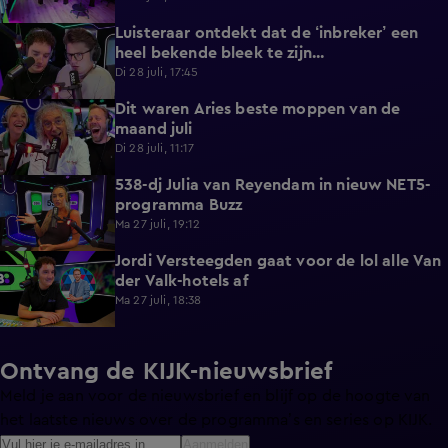
Luisteraar ontdekt dat de ‘inbreker’ een
4:45
heel bekende bleek te zijn...
Di 28 juli, 17:45
Dit waren Aries beste moppen van de
2:23
maand juli
Di 28 juli, 11:17
538-dj Julia van Reyendam in nieuw NET5-
3:09
programma Buzz
Ma 27 juli, 19:12
Jordi Versteegden gaat voor de lol alle Van
4:47
der Valk-hotels af
Ma 27 juli, 18:38
Ontvang de KIJK-nieuwsbrief
Meld je aan voor de nieuwsbrief en blijf op de hoogte van
het laatste nieuws over de programma’s en series op KIJK.
Aanmelden