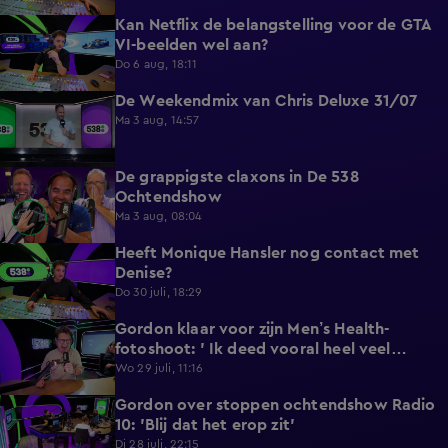
Kan Netflix de belangstelling voor de GTA
5:12
VI-beelden wel aan?
Do 6 aug, 18:11
De Weekendmix van Chris Deluxe 31/07
24:39
Ma 3 aug, 14:57
De grappigste claxons in De 538
1:36
Ochtendshow
Ma 3 aug, 08:04
Heeft Monique Hansler nog contact met
5:35
Denise?
Do 30 juli, 18:29
Gordon klaar voor zijn Men’s Health-
4:33
fotoshoot: ' Ik deed vooral heel veel
wandelen'.
Wo 29 juli, 11:16
Gordon over stoppen ochtendshow Radio
4:28
10: 'Blij dat het erop zit'
Di 28 juli, 22:15