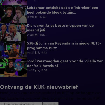
Luisteraar ontdekt dat de ‘inbreker’ een
4:45
heel bekende bleek te zijn...
Di 28 juli, 17:45
Dit waren Aries beste moppen van de
2:23
maand juli
Di 28 juli, 11:17
538-dj Julia van Reyendam in nieuw NET5-
3:09
programma Buzz
Ma 27 juli, 19:12
Jordi Versteegden gaat voor de lol alle Van
4:47
der Valk-hotels af
Ma 27 juli, 18:38
Ontvang de KIJK-nieuwsbrief
Meld je aan voor de nieuwsbrief en blijf op de hoogte van
het laatste nieuws over de programma’s en series op KIJK.
Aanmelden