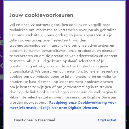
Jouw cookievoorkeuren
Wij en onze
29
partners gebruiken cookies en vergelijkbare
technieken om informatie te verzamelen over jou als gebruiker
van onze website(s), jouw gedrag en jouw apparaten. Als je
„Alle cookies accepteren” selecteert, worden
Uitzending Gemist
Populaire programma's
Zenders
Genres
trackingtechnologieën ingeschakeld om onze advertenties en
Clips
Films
Radio
Smart TV inlog
Shop
content te kunnen personaliseren, onze producten en diensten
te verbeteren en om de prestaties van advertenties en content
Volg KIJK
te meten. Als je „Huidige keuze opslaan” selecteert of je
toestemming intrekt, worden deze trackingtechnologieën
uitgeschakeld. We gebruiken dan enkel functionele en essentiële
Zoeken
cookies om de website goed te laten functioneren en veilig te
houden. Je kunt dit menu op ieder moment opnieuw openen
om je keuzes te wijzigen of om je toestemming in te trekken
door op de link Cookie-instellingen onder aan de webpagina te
Home
Uitzending Gemist
Programma's
De Bondgenoten
De
klikken. Je selecties zullen overal binnen onze Digitale Diensten
Oranjezomer
Livestreams
Shop
worden doorgevoerd.
Raadpleeg onze Cookieverklaring voor
meer informatie.
Bekijk hier onze Digitale Diensten.
Radio 538
Altijd actief
Functioneel & Essentieel
Sunnery James over rechtszaak rond advocatenkantoor en
Tiësto