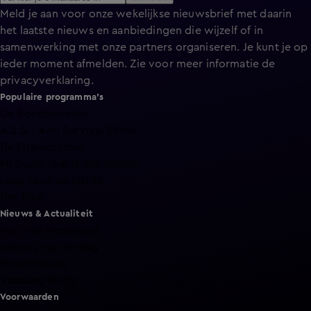
Meld je aan voor onze wekelijkse nieuwsbrief met daarin
het laatste nieuws en aanbiedingen die wijzelf of in
samenwerking met onze partners organiseren. Je kunt je op
ieder moment afmelden. Zie voor meer informatie de
privacyverklaring
.
Populaire programma's
De Bondgenoten
A.S.S. - Anti Survival Show
De Oranjezomer
Mi Dushi: wat is dan liefde?
Lang Leve de Liefde
Het Blok
Nieuws & Actualiteit
Hart van Nederland
Nieuws van de Dag
Shownieuws
Vandaag Inside
Voorwaarden