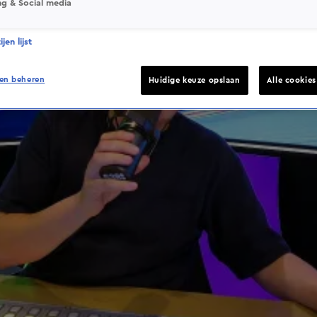
ng & Social media
jen lijst
en beheren
Huidige keuze opslaan
Alle cookie