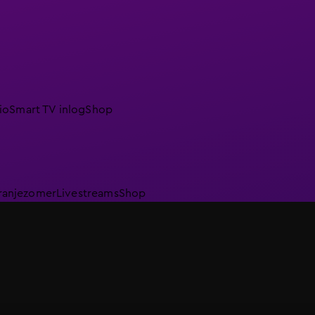
io
Smart TV inlog
Shop
ranjezomer
Livestreams
Shop