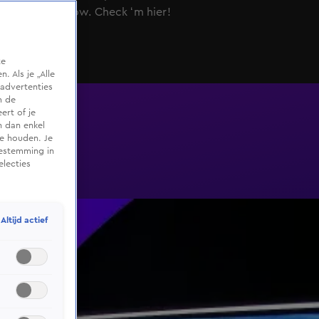
Ochtendshow. Check ‘m hier!
te
 Als je „Alle
advertenties
m de
ert of je
n dan enkel
te houden. Je
oestemming in
electies
Altijd actief