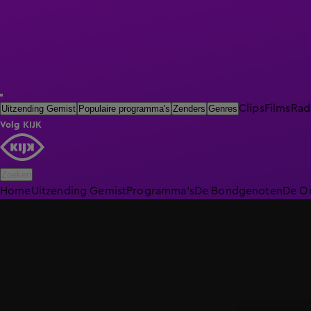
Clips
Films
Rad
Uitzending Gemist
Populaire programma's
Zenders
Genres
Volg KIJK
Zoeken
Home
Uitzending Gemist
Programma's
De Bondgenoten
De O