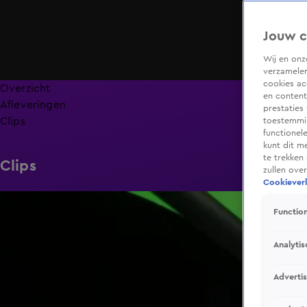
Jouw c
Wij en on
verzamelen
cookies ac
Overzicht
en content
Afleveringen
prestaties
Clips
toestemmin
functionel
kunt dit m
te trekken
Clips
zullen ove
Cookieverk
4:54
Function
Analytis
Adverti