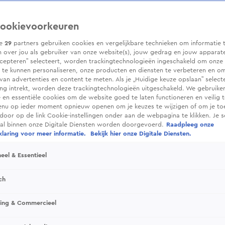
ookievoorkeuren
ze
29
partners gebruiken cookies en vergelijkbare technieken om informatie 
 over jou als gebruiker van onze website(s), jouw gedrag en jouw apparaten.
cepteren” selecteert, worden trackingtechnologieën ingeschakeld om onze 
 te kunnen personaliseren, onze producten en diensten te verbeteren en o
 van advertenties en content te meten. Als je „Huidige keuze opslaan” selecte
g intrekt, worden deze trackingtechnologieën uitgeschakeld. We gebruike
e en essentiële cookies om de website goed te laten functioneren en veilig 
enu op ieder moment opnieuw openen om je keuzes te wijzigen of om je t
 door op de link Cookie-instellingen onder aan de webpagina te klikken. Je s
ral binnen onze Digitale Diensten worden doorgevoerd.
Raadpleeg onze
laring voor meer informatie.
Bekijk hier onze Digitale Diensten.
eel & Essentieel
ch
sing & Commercieel