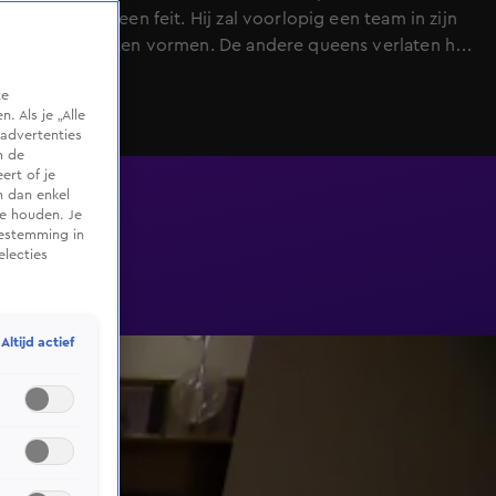
mee mag is een feit. Hij zal voorlopig een team in zijn
eentje moeten vormen. De andere queens verlaten het
derde kamp.
te
 Als je „Alle
advertenties
m de
ert of je
n dan enkel
te houden. Je
oestemming in
electies
Altijd actief