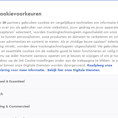
ookievoorkeuren
ze
29
partners gebruiken cookies en vergelijkbare technieken om informatie 
 over jou als gebruiker van onze website(s), jouw gedrag en jouw apparaten.
cepteren” selecteert, worden trackingtechnologieën ingeschakeld om onze 
 te kunnen personaliseren, onze producten en diensten te verbeteren en o
 van advertenties en content te meten. Als je „Huidige keuze opslaan” selecte
g intrekt, worden deze trackingtechnologieën uitgeschakeld. We gebruike
e en essentiële cookies om de website goed te laten functioneren en veilig 
enu op ieder moment opnieuw openen om je keuzes te wijzigen of om je t
 door op de link Cookie-instellingen onder aan de webpagina te klikken. Je s
ral binnen onze Digitale Diensten worden doorgevoerd.
Raadpleeg onze
laring voor meer informatie.
Bekijk hier onze Digitale Diensten.
eel & Essentieel
ch
sing & Commercieel