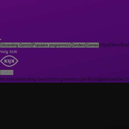
Clips
Films
Rad
Uitzending Gemist
Populaire programma's
Zenders
Genres
Volg KIJK
Zoeken
Home
Uitzending Gemist
Programma's
De Bondgenoten
De O