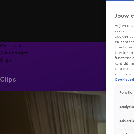
Jouw c
Wij en on
verzamelen
cookies ac
en content
Overzicht
prestaties
Afleveringen
toestemmin
functionel
Clips
kunt dit m
te trekken
zullen ove
Clips
Cookieverk
Function
3:39
Analytis
Adverti