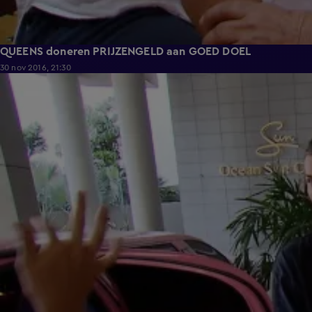
QUEENS doneren PRIJZENGELD aan GOED DOEL
30 nov 2016, 21:30
5:48