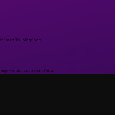
io
Smart TV inlog
Shop
ranjezomer
Livestreams
Shop