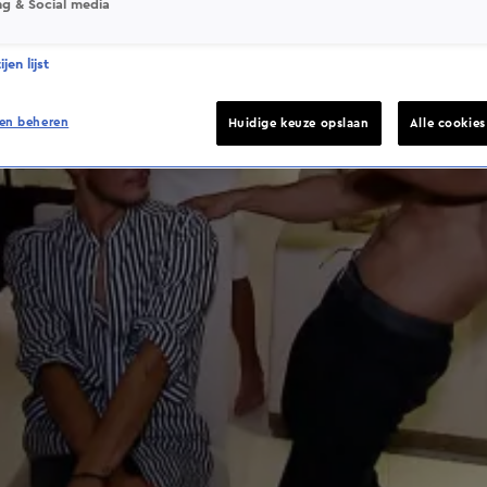
ng & Social media
jen lijst
en beheren
Huidige keuze opslaan
Alle cookie