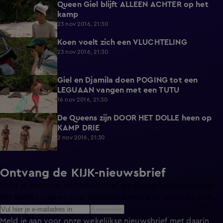
Queen Giel blijft ALLEEN ACHTER op het
2:47
kamp
23 nov 2016, 21:30
Koen voelt zich een VLUCHTELING
2:31
23 nov 2016, 21:30
Giel en Djamila doen POGING tot een
2:18
LEGUAAN vangen met een TUTU
16 nov 2016, 21:30
De Queens zijn DOOR HET DOLLE heen op
2:24
KAMP DRIE
2 nov 2016, 21:30
Ontvang de KIJK-nieuwsbrief
Meld je aan voor de nieuwsbrief en blijf op de hoogte van
het laatste nieuws over de programma’s en series op KIJK.
Aanmelden
Meld je aan voor onze wekelijkse nieuwsbrief met daarin