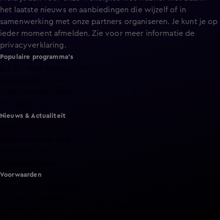
het laatste nieuws en aanbiedingen die wijzelf of in
samenwerking met onze partners organiseren. Je kunt je op
ieder moment afmelden. Zie voor meer informatie de
privacyverklaring
.
Populaire programma's
A.S.S. - Anti Survival Show
De Bondgenoten
Lang Leve de Liefde
Het Blok
Nieuws & Actualiteit
Hart van Nederland
Nieuws van de Dag
Shownieuws
Vandaag Inside
Voorwaarden
Gebruiksvoorwaarden
Cookie instellingen
Cookieverklaring