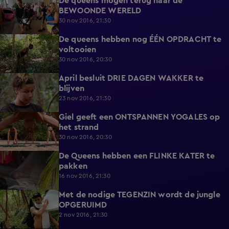
De queens mogen terug naar de
5:48
BEWOONDE WERELD
30 nov 2016, 21:30
De queens hebben nog ÉÉN OPDRACHT te
3:58
voltooien
30 nov 2016, 20:30
April besluit DRIE DAGEN WAKKER te
4:53
blijven
23 nov 2016, 21:30
Giel geeft een ONTSPANNEN YOGALES op
3:47
het strand
30 nov 2016, 20:30
De Queens hebben een FLINKE KATER te
5:05
pakken
16 nov 2016, 21:30
Met de nodige TEGENZIN wordt de jungle
4:46
OPGERUIMD
2 nov 2016, 21:30