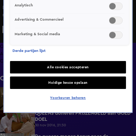
Analytisch
De queens hebben de jungle overleefd en vliegen terug
naar Panama stad. Hier staat hun nog een opdracht te
Advertising & Commercieel
wachten: 75.000 euro uitgeven.
Marketing & Social media
Overzicht
Derde partijen lijst
Afleveringen
Clips
Alle cookies accepteren
Clips
Huidige keuze opslaan
De Queens BELEVEN een WILDE NACHT!
3:39
30 nov 2016, 21:30
Voorkeuren beheren
QUEENS doneren PRIJZENGELD aan GOED
5:13
DOEL
30 nov 2016, 21:30