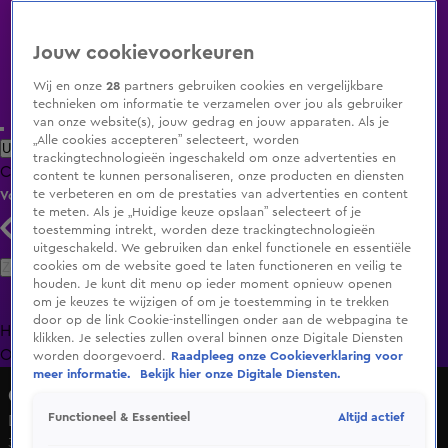
Jouw cookievoorkeuren
Wij en onze
28
partners gebruiken cookies en vergelijkbare
technieken om informatie te verzamelen over jou als gebruiker
van onze website(s), jouw gedrag en jouw apparaten. Als je
„Alle cookies accepteren” selecteert, worden
Uitzending Gemist
Populaire programma's
Zenders
Genres
trackingtechnologieën ingeschakeld om onze advertenties en
Clips
Films
Radio
Smart TV inlog
Shop
content te kunnen personaliseren, onze producten en diensten
te verbeteren en om de prestaties van advertenties en content
Volg KIJK
te meten. Als je „Huidige keuze opslaan” selecteert of je
toestemming intrekt, worden deze trackingtechnologieën
uitgeschakeld. We gebruiken dan enkel functionele en essentiële
Zoeken
cookies om de website goed te laten functioneren en veilig te
houden. Je kunt dit menu op ieder moment opnieuw openen
om je keuzes te wijzigen of om je toestemming in te trekken
door op de link Cookie-instellingen onder aan de webpagina te
Home
Uitzending Gemist
Programma's
De Bondgenoten
De
klikken. Je selecties zullen overal binnen onze Digitale Diensten
Oranjezomer
Livestreams
Shop
worden doorgevoerd.
Raadpleeg onze Cookieverklaring voor
meer informatie.
Bekijk hier onze Digitale Diensten.
Queens of the Jungle
Altijd actief
Functioneel & Essentieel
De queens mogen terug naar de BEWOONDE WERELD
30 nov 2016, 21:30