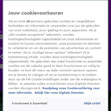
Jouw cookievoorkeuren
Wij en onze
28
partners gebruiken cookies en vergelijkbare
technieken om informatie te verzamelen over jou als gebruiker
van onze website(s), jouw gedrag en jouw apparaten. Als je
„Alle cookies accepteren” selecteert, worden
Uitzending Gemist
Populaire programma's
Zenders
Genres
trackingtechnologieën ingeschakeld om onze advertenties en
Clips
Films
Radio
Smart TV inlog
Shop
content te kunnen personaliseren, onze producten en diensten
te verbeteren en om de prestaties van advertenties en content
Volg KIJK
te meten. Als je „Huidige keuze opslaan” selecteert of je
toestemming intrekt, worden deze trackingtechnologieën
uitgeschakeld. We gebruiken dan enkel functionele en essentiële
Zoeken
cookies om de website goed te laten functioneren en veilig te
houden. Je kunt dit menu op ieder moment opnieuw openen
om je keuzes te wijzigen of om je toestemming in te trekken
door op de link Cookie-instellingen onder aan de webpagina te
Home
Uitzending Gemist
Programma's
De Bondgenoten
De
klikken. Je selecties zullen overal binnen onze Digitale Diensten
Oranjezomer
Livestreams
Shop
worden doorgevoerd.
Raadpleeg onze Cookieverklaring voor
meer informatie.
Bekijk hier onze Digitale Diensten.
Altijd actief
Functioneel & Essentieel