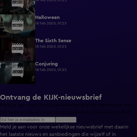
18 feb 2020, 01:25
Halloween
0:25
18 feb 2020, 01:25
The Sixth Sense
0:25
18 feb 2020, 01:25
Conjuring
0:25
18 feb 2020, 01:25
Ontvang de KIJK-nieuwsbrief
Meld je aan voor de nieuwsbrief en blijf op de hoogte van
het laatste nieuws over de programma’s en series op KIJK.
Aanmelden
Meld je aan voor onze wekelijkse nieuwsbrief met daarin
het laatste nieuws en aanbiedingen die wijzelf of in