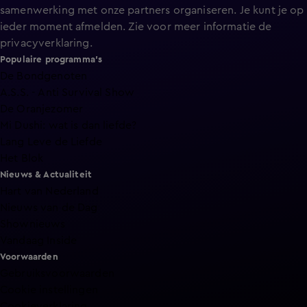
samenwerking met onze partners organiseren. Je kunt je op
ieder moment afmelden. Zie voor meer informatie de
privacyverklaring
.
Populaire programma's
De Bondgenoten
A.S.S. - Anti Survival Show
De Oranjezomer
Mi Dushi: wat is dan liefde?
Lang Leve de Liefde
Het Blok
Nieuws & Actualiteit
Hart van Nederland
Nieuws van de Dag
Shownieuws
Vandaag Inside
Voorwaarden
Gebruiksvoorwaarden
Cookie instellingen
Cookieverklaring