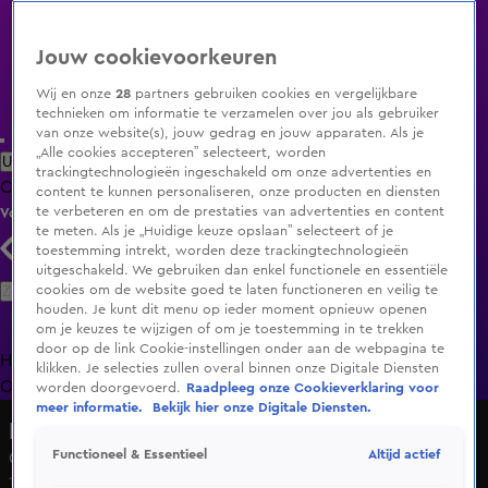
Jouw cookievoorkeuren
Wij en onze
28
partners gebruiken cookies en vergelijkbare
technieken om informatie te verzamelen over jou als gebruiker
van onze website(s), jouw gedrag en jouw apparaten. Als je
„Alle cookies accepteren” selecteert, worden
Uitzending Gemist
Populaire programma's
Zenders
Genres
trackingtechnologieën ingeschakeld om onze advertenties en
Clips
Films
Radio
Smart TV inlog
Shop
content te kunnen personaliseren, onze producten en diensten
te verbeteren en om de prestaties van advertenties en content
Volg KIJK
te meten. Als je „Huidige keuze opslaan” selecteert of je
toestemming intrekt, worden deze trackingtechnologieën
uitgeschakeld. We gebruiken dan enkel functionele en essentiële
Zoeken
cookies om de website goed te laten functioneren en veilig te
houden. Je kunt dit menu op ieder moment opnieuw openen
om je keuzes te wijzigen of om je toestemming in te trekken
door op de link Cookie-instellingen onder aan de webpagina te
Home
Uitzending Gemist
Programma's
De Bondgenoten
De
klikken. Je selecties zullen overal binnen onze Digitale Diensten
Oranjezomer
Livestreams
Shop
worden doorgevoerd.
Raadpleeg onze Cookieverklaring voor
meer informatie.
Bekijk hier onze Digitale Diensten.
Movies Explained
Altijd actief
Functioneel & Essentieel
Conjuring
18 feb 2020, 01:25