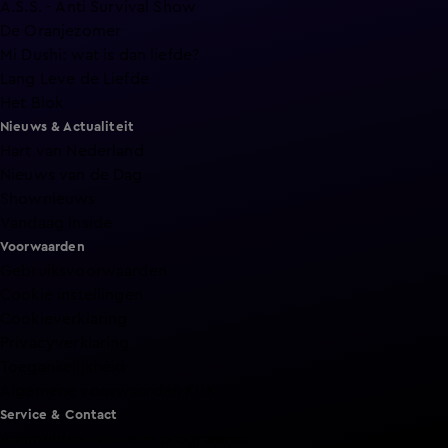
A.S.S. - Anti Survival Show
De Oranjezomer
Mi Dushi: wat is dan liefde?
Lang Leve de Liefde
Het Blok
Nieuws & Actualiteit
Hart van Nederland
Nieuws van de Dag
Shownieuws
Vandaag Inside
Voorwaarden
Gebruiksvoorwaarden
Cookie instellingen
Cookieverklaring
Privacyverklaring
Toegankelijkheid
Algemene voorwaarden KIJK
Service & Contact
Aanmelden voor een programma