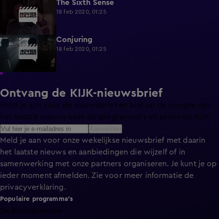
The Sixth Sense
0:25
18 feb 2020, 01:25
Conjuring
0:25
18 feb 2020, 01:25
Ontvang de KIJK-nieuwsbrief
Meld je aan voor de nieuwsbrief en blijf op de hoogte van
het laatste nieuws over de programma’s en series op KIJK.
Aanmelden
Meld je aan voor onze wekelijkse nieuwsbrief met daarin
het laatste nieuws en aanbiedingen die wijzelf of in
samenwerking met onze partners organiseren. Je kunt je op
ieder moment afmelden. Zie voor meer informatie de
privacyverklaring
.
Populaire programma's
De Bondgenoten