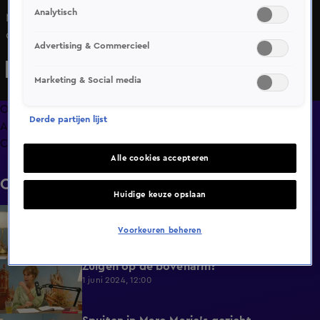
Analytisch
Marc-Marie vertelt aan Isa een anekdote over een situatie
die hij laatst meemaakte bij de bloemenstand en hoe hij
Advertising & Commercieel
een rotgevoel kreeg van een andere klant.
Marketing & Social media
Overzicht
Derde partijen lijst
Afleveringen
Clips
Alle cookies accepteren
Clips
Huidige keuze opslaan
Dít lukt Marc-Marie nog altijd niet te
0:31
onthouden
Voorkeuren beheren
1 juni 2024, 12:00
Zuigen op de bovenarm?
0:35
1 juni 2024, 12:00