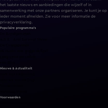
het laatste nieuws en aanbiedingen die wijzelf of in
samenwerking met onze partners organiseren. Je kunt je op
ieder moment afmelden. Zie voor meer informatie de
privacyverklaring
.
Populaire programma's
De Bondgenoten
A.S.S. - Anti Survival Show
De Oranjezomer
Mi Dushi: wat is dan liefde?
Lang Leve de Liefde
Het Blok
Nieuws & Actualiteit
Hart van Nederland
Nieuws van de Dag
Shownieuws
Vandaag Inside
Voorwaarden
Gebruiksvoorwaarden