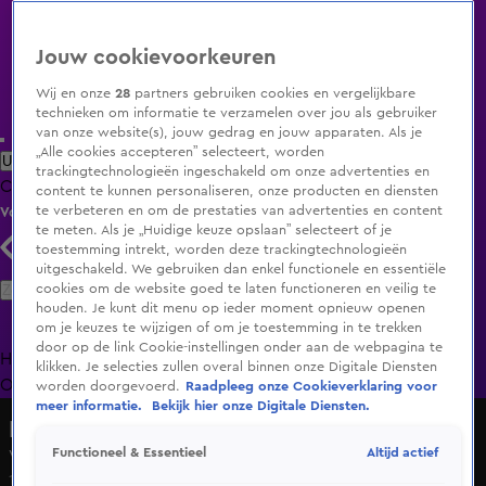
Jouw cookievoorkeuren
Wij en onze
28
partners gebruiken cookies en vergelijkbare
technieken om informatie te verzamelen over jou als gebruiker
van onze website(s), jouw gedrag en jouw apparaten. Als je
„Alle cookies accepteren” selecteert, worden
Uitzending Gemist
Populaire programma's
Zenders
Genres
trackingtechnologieën ingeschakeld om onze advertenties en
Clips
Films
Radio
Smart TV inlog
Shop
content te kunnen personaliseren, onze producten en diensten
te verbeteren en om de prestaties van advertenties en content
Volg KIJK
te meten. Als je „Huidige keuze opslaan” selecteert of je
toestemming intrekt, worden deze trackingtechnologieën
uitgeschakeld. We gebruiken dan enkel functionele en essentiële
Zoeken
cookies om de website goed te laten functioneren en veilig te
houden. Je kunt dit menu op ieder moment opnieuw openen
om je keuzes te wijzigen of om je toestemming in te trekken
door op de link Cookie-instellingen onder aan de webpagina te
Home
Uitzending Gemist
Programma's
De Bondgenoten
De
klikken. Je selecties zullen overal binnen onze Digitale Diensten
Oranjezomer
Livestreams
Shop
worden doorgevoerd.
Raadpleeg onze Cookieverklaring voor
meer informatie.
Bekijk hier onze Digitale Diensten.
Marc-Marie en Isa Vinden Iets
Altijd actief
Functioneel & Essentieel
Vrouw bij bloemenstand doet Marc-Marie een 'pleziertje'
18 mei 2024, 12:00