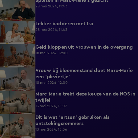
Spuiten in Marc-Marie's gezicht
0:37
28 mei 2024, 11:43
Lekker badderen met Isa
0:27
28 mei 2024, 11:43
Geld kloppen uit vrouwen in de overgang
0:38
18 mei 2024, 12:00
Vrouw bij bloemenstand doet Marc-Marie
0:38
een 'pleziertje'
18 mei 2024, 12:00
Marc-Marie trekt deze keuze van de NOS in
0:56
twijfel
13 mei 2024, 15:07
Dit is wat 'artsen' gebruiken als
0:38
ontstekingsremmers
13 mei 2024, 15:06