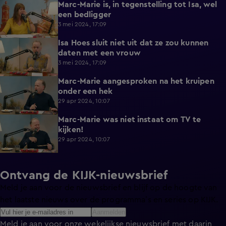
Marc-Marie is, in tegenstelling tot Isa, wel
0:29
een bedligger
3 mei 2024, 17:09
Isa Hoes sluit niet uit dat ze zou kunnen
0:44
daten met een vrouw
3 mei 2024, 17:09
Marc-Marie aangesproken na het kruipen
0:51
onder een hek
29 apr 2024, 10:07
Marc-Marie was niet instaat om TV te
0:39
kijken!
29 apr 2024, 10:07
Ontvang de KIJK-nieuwsbrief
Meld je aan voor de nieuwsbrief en blijf op de hoogte van
het laatste nieuws over de programma’s en series op KIJK.
Aanmelden
Meld je aan voor onze wekelijkse nieuwsbrief met daarin