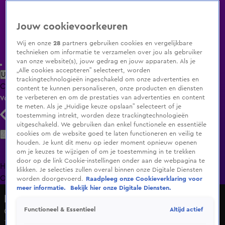
Jouw cookievoorkeuren
Wij en onze
28
partners gebruiken cookies en vergelijkbare
technieken om informatie te verzamelen over jou als gebruiker
van onze website(s), jouw gedrag en jouw apparaten. Als je
„Alle cookies accepteren” selecteert, worden
Uitzending Gemist
Populaire programma's
Zenders
Genres
trackingtechnologieën ingeschakeld om onze advertenties en
Clips
Films
Radio
Smart TV inlog
Shop
content te kunnen personaliseren, onze producten en diensten
te verbeteren en om de prestaties van advertenties en content
Volg KIJK
te meten. Als je „Huidige keuze opslaan” selecteert of je
toestemming intrekt, worden deze trackingtechnologieën
uitgeschakeld. We gebruiken dan enkel functionele en essentiële
Zoeken
cookies om de website goed te laten functioneren en veilig te
houden. Je kunt dit menu op ieder moment opnieuw openen
om je keuzes te wijzigen of om je toestemming in te trekken
door op de link Cookie-instellingen onder aan de webpagina te
Home
Uitzending Gemist
Programma's
De Bondgenoten
De
klikken. Je selecties zullen overal binnen onze Digitale Diensten
Oranjezomer
Livestreams
Shop
worden doorgevoerd.
Raadpleeg onze Cookieverklaring voor
meer informatie.
Bekijk hier onze Digitale Diensten.
Marc-Marie en Isa Vinden Iets
Altijd actief
Functioneel & Essentieel
Geld kloppen uit vrouwen in de overgang
18 mei 2024, 12:00