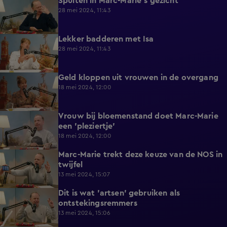
Spuiten in Marc-Marie's gezicht
0:37
28 mei 2024, 11:43
Lekker badderen met Isa
0:27
28 mei 2024, 11:43
Geld kloppen uit vrouwen in de overgang
0:38
18 mei 2024, 12:00
Vrouw bij bloemenstand doet Marc-Marie
0:38
een 'pleziertje'
18 mei 2024, 12:00
Marc-Marie trekt deze keuze van de NOS in
0:56
twijfel
13 mei 2024, 15:07
Dit is wat 'artsen' gebruiken als
0:38
ontstekingsremmers
13 mei 2024, 15:06