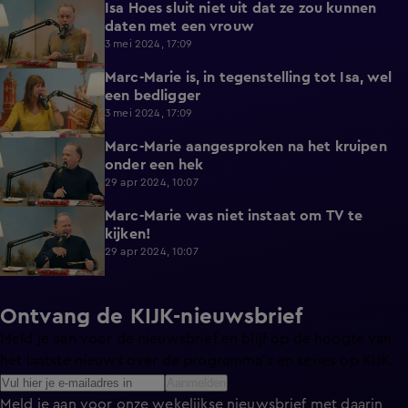
Isa Hoes sluit niet uit dat ze zou kunnen
0:44
daten met een vrouw
3 mei 2024, 17:09
Marc-Marie is, in tegenstelling tot Isa, wel
0:29
een bedligger
3 mei 2024, 17:09
Marc-Marie aangesproken na het kruipen
0:51
onder een hek
29 apr 2024, 10:07
Marc-Marie was niet instaat om TV te
0:39
kijken!
29 apr 2024, 10:07
Ontvang de KIJK-nieuwsbrief
Meld je aan voor de nieuwsbrief en blijf op de hoogte van
het laatste nieuws over de programma’s en series op KIJK.
Aanmelden
Meld je aan voor onze wekelijkse nieuwsbrief met daarin