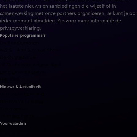
het laatste nieuws en aanbiedingen die wijzelf of in
samenwerking met onze partners organiseren. Je kunt je op
ieder moment afmelden. Zie voor meer informatie de
privacyverklaring
.
Populaire programma's
De Bondgenoten
A.S.S. - Anti Survival Show
De Oranjezomer
Mi Dushi: wat is dan liefde?
Lang Leve de Liefde
Het Blok
Nieuws & Actualiteit
Hart van Nederland
Nieuws van de Dag
Shownieuws
Vandaag Inside
Voorwaarden
Gebruiksvoorwaarden