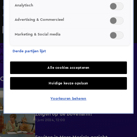
Analytisch
Marc-Marie en Isa komen aan bij een onderwerp over de
overgang en hoe Bridget Maasland zich helemaal stort
Advertising & Commercieel
over dit onderwerp. Isa heeft dit al eens geprobeerd maar
dat sloeg niet aan bij de mensen.
Marketing & Social media
Overzicht
Derde partijen lijst
Afleveringen
Clips
Alle cookies accepteren
Clips
Huidige keuze opslaan
Dít lukt Marc-Marie nog altijd niet te
0:31
onthouden
Voorkeuren beheren
1 juni 2024, 12:00
Zuigen op de bovenarm?
0:35
1 juni 2024, 12:00