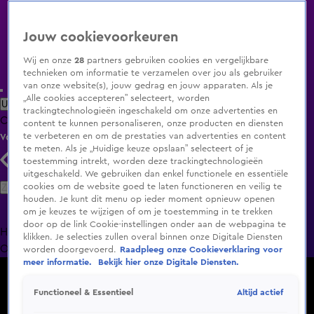
Jouw cookievoorkeuren
Wij en onze
28
partners gebruiken cookies en vergelijkbare
technieken om informatie te verzamelen over jou als gebruiker
van onze website(s), jouw gedrag en jouw apparaten. Als je
„Alle cookies accepteren” selecteert, worden
Uitzending Gemist
Populaire programma's
Zenders
Genres
trackingtechnologieën ingeschakeld om onze advertenties en
Clips
Films
Radio
Smart TV inlog
Shop
content te kunnen personaliseren, onze producten en diensten
te verbeteren en om de prestaties van advertenties en content
Volg KIJK
te meten. Als je „Huidige keuze opslaan” selecteert of je
toestemming intrekt, worden deze trackingtechnologieën
uitgeschakeld. We gebruiken dan enkel functionele en essentiële
Zoeken
cookies om de website goed te laten functioneren en veilig te
houden. Je kunt dit menu op ieder moment opnieuw openen
om je keuzes te wijzigen of om je toestemming in te trekken
door op de link Cookie-instellingen onder aan de webpagina te
Home
Uitzending Gemist
Programma's
De Bondgenoten
De
klikken. Je selecties zullen overal binnen onze Digitale Diensten
Oranjezomer
Livestreams
Shop
worden doorgevoerd.
Raadpleeg onze Cookieverklaring voor
meer informatie.
Bekijk hier onze Digitale Diensten.
Altijd actief
Functioneel & Essentieel