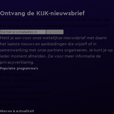
Ontvang de KIJK-nieuwsbrief
Meld je aan voor de nieuwsbrief en blijf op de hoogte van
het laatste nieuws over de programma’s en series op KIJK.
Aanmelden
Meld je aan voor onze wekelijkse nieuwsbrief met daarin
het laatste nieuws en aanbiedingen die wijzelf of in
samenwerking met onze partners organiseren. Je kunt je op
ieder moment afmelden. Zie voor meer informatie de
privacyverklaring
.
Populaire programma's
De Bondgenoten
A.S.S. - Anti Survival Show
De Oranjezomer
Mi Dushi: wat is dan liefde?
Lang Leve de Liefde
Het Blok
Nieuws & Actualiteit