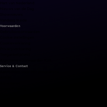
Hart van Nederland
Nieuws van de Dag
Shownieuws
Vandaag Inside
Voorwaarden
Gebruiksvoorwaarden
Cookie instellingen
Cookieverklaring
Privacyverklaring
Toegankelijkheid
Algemene voorwaarden KIJK
Service & Contact
Aanmelden voor een programma
Acties
Adverteren
Smart TV inlog
Over KIJK
Vacatures
Klantenservice