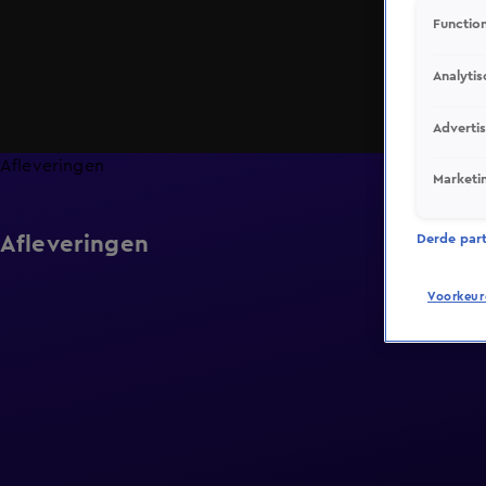
Function
Analytis
Adverti
Afleveringen
Marketi
Afleveringen
Derde parti
Voorkeur