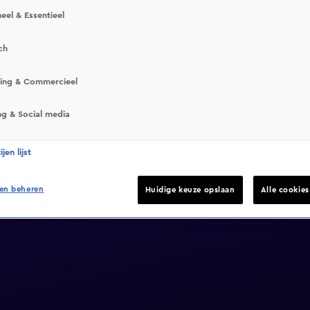
eel & Essentieel
ch
sing & Commercieel
ng & Social media
jen lijst
en beheren
Huidige keuze opslaan
Alle cookie