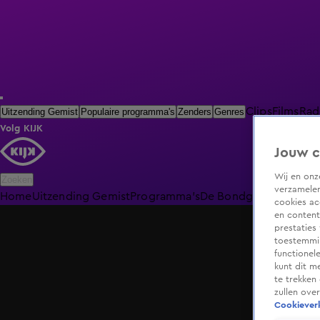
Clips
Films
Rad
Uitzending Gemist
Populaire programma's
Zenders
Genres
Volg KIJK
Jouw c
Wij en on
Zoeken
verzamelen
Home
Uitzending Gemist
Programma's
De Bondgenoten
De O
cookies ac
en content
prestaties
toestemmin
functionel
kunt dit m
te trekken
zullen ove
Cookieverk