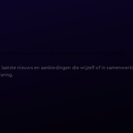
et laatste nieuws over de programma’s en series op KIJK.
 laatste nieuws en aanbiedingen die wijzelf of in samenwerki
laring
.