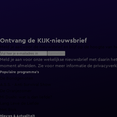
Ontvang de KIJK-nieuwsbrief
Meld je aan voor de nieuwsbrief en blijf op de hoogte van h
Aanmelden
Meld je aan voor onze wekelijkse nieuwsbrief met daarin het
moment afmelden. Zie voor meer informatie de
privacyverk
Populaire programma's
De Bondgenoten
A.S.S. - Anti Survival Show
De Oranjezomer
Mi Dushi: wat is dan liefde?
Lang Leve de Liefde
Het Blok
Nieuws & Actualiteit