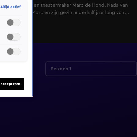
presentator en theatermaker Marc de Hond. Nada van
Altijd actief
Nie volgde Marc en zijn gezin anderhalf jaar lang van
heel dichtbij, waarbij ze mee ging naar
ziekenhuisafspraken, chemotherapie, maar ook bij
Marc en zijn gezin thuis veel tijd doorbracht. Het
resultaat is een heel persoonlijk en indringend portret.
De documentaire is powered by LINDA.
Seizoen 1
s accepteren