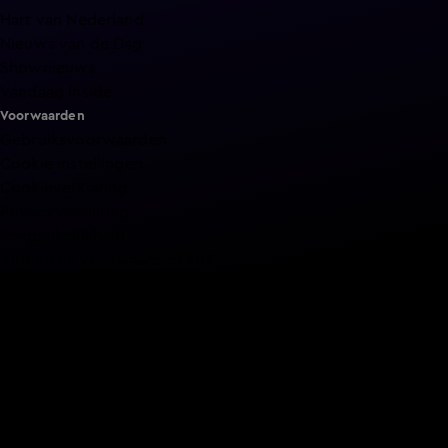
Hart van Nederland
Nieuws van de Dag
Shownieuws
Vandaag Inside
Voorwaarden
Gebruiksvoorwaarden
Cookie instellingen
Cookieverklaring
Privacyverklaring
Toegankelijkheid
Algemene voorwaarden KIJK
Service & Contact
Aanmelden voor een programma
Acties
Adverteren
Smart TV inlog
Over KIJK
Vacatures