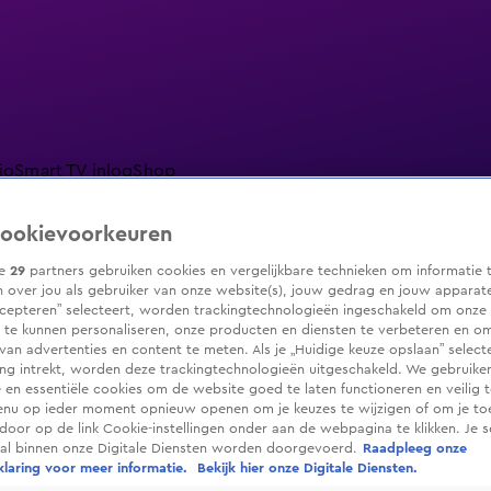
io
Smart TV inlog
Shop
ookievoorkeuren
ze
29
partners gebruiken cookies en vergelijkbare technieken om informatie 
 over jou als gebruiker van onze website(s), jouw gedrag en jouw apparaten.
ranjezomer
Livestreams
Shop
cepteren” selecteert, worden trackingtechnologieën ingeschakeld om onze 
 te kunnen personaliseren, onze producten en diensten te verbeteren en o
 van advertenties en content te meten. Als je „Huidige keuze opslaan” selecte
g intrekt, worden deze trackingtechnologieën uitgeschakeld. We gebruike
e en essentiële cookies om de website goed te laten functioneren en veilig 
enu op ieder moment opnieuw openen om je keuzes te wijzigen of om je t
 door op de link Cookie-instellingen onder aan de webpagina te klikken. Je s
ral binnen onze Digitale Diensten worden doorgevoerd.
Raadpleeg onze
laring voor meer informatie.
Bekijk hier onze Digitale Diensten.