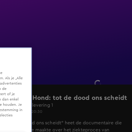
te
 Als je „Alle
advertenties
m de
ert of je
Marc de Hond: tot de dood ons scheidt
n dan enkel
Seizoen 1, aflevering 1
te houden. Je
oestemming in
18 juni 2020, 20:30
electies
"Tot de dood ons scheidt" heet de documentaire die
Nada van Nie maakte over het ziekteproces van