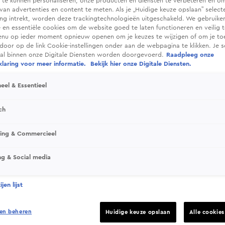
 te kunnen personaliseren, onze producten en diensten te verbeteren en o
 van advertenties en content te meten. Als je „Huidige keuze opslaan” selecte
g intrekt, worden deze trackingtechnologieën uitgeschakeld. We gebruike
e en essentiële cookies om de website goed te laten functioneren en veilig 
enu op ieder moment opnieuw openen om je keuzes te wijzigen of om je t
 door op de link Cookie-instellingen onder aan de webpagina te klikken. Je s
ral binnen onze Digitale Diensten worden doorgevoerd.
Raadpleeg onze
laring voor meer informatie.
Bekijk hier onze Digitale Diensten.
eel & Essentieel
ch
r
sing & Commercieel
n, waaronder onze eigen Ryan Babel, gaan
te vinden voor wie ze zijn, niet voor wat ze
ng & Social media
jen lijst
en beheren
Huidige keuze opslaan
Alle cookie