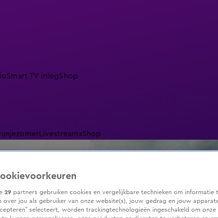
io
Smart TV inlog
Shop
ranjezomer
Livestreams
Shop
ookievoorkeuren
ze
29
partners gebruiken cookies en vergelijkbare technieken om informatie 
 over jou als gebruiker van onze website(s), jouw gedrag en jouw apparaten.
cepteren” selecteert, worden trackingtechnologieën ingeschakeld om onze 