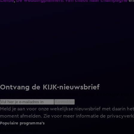
Liefde
,
De weddingplanners: van chaos naar champagne
e
Ontvang de KIJK-nieuwsbrief
Meld je aan voor de nieuwsbrief en blijf op de hoogte van h
Aanmelden
Meld je aan voor onze wekelijkse nieuwsbrief met daarin het
moment afmelden. Zie voor meer informatie de
privacyverk
Populaire programma's
De Bondgenoten