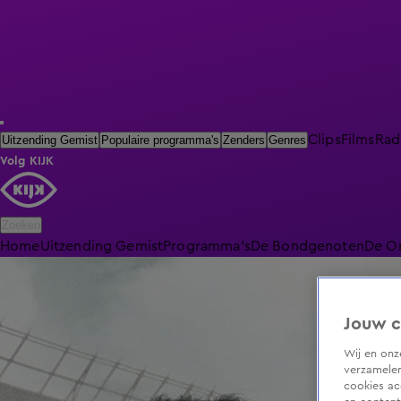
Clips
Films
Rad
Uitzending Gemist
Populaire programma's
Zenders
Genres
Volg KIJK
Zoeken
Home
Uitzending Gemist
Programma's
De Bondgenoten
De O
Jouw c
Wij en on
verzamelen
cookies ac