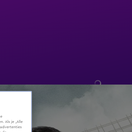
te
 Als je „Alle
advertenties