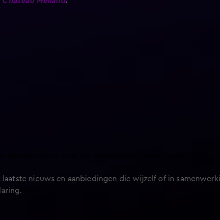
n
Chateau Meiland
.
et laatste nieuws over de programma’s en series op KIJK.
 laatste nieuws en aanbiedingen die wijzelf of in samenwerki
laring
.