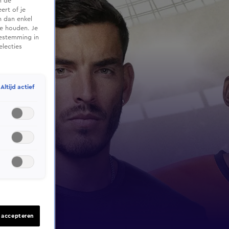
m de
ert of je
n dan enkel
te houden. Je
oestemming in
electies
Altijd actief
s accepteren