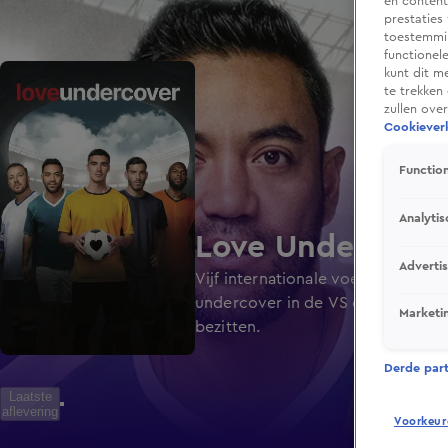
en content
prestaties
toestemmin
functionel
kunt dit m
te trekken
zullen ove
Cookieverk
Function
Analytis
Love Undercove
Adverti
Vijf internationale voetbalsterre
undercover in de VS om de liefde 
Marketi
bezitten.
Derde parti
Laatste
aflevering
Voorkeur