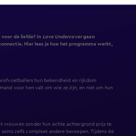
 voor de liefde? In
Love Undercover
gaan
connectie. Hier lees je hoe het programma werkt,
)profvoetballers hun bekendheid en rijkdom
emand voor hen valt om wie ze zijn, en niet om hun
t vrouwen zonder hun echte achtergrond prijs te
 soms zelfs compleet andere beroepen. Tijdens de