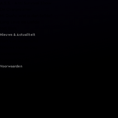
A.S.S. - Anti Survival Show
De Oranjezomer
Mi Dushi: wat is dan liefde?
Lang Leve de Liefde
Het Blok
Nieuws & Actualiteit
Hart van Nederland
Nieuws van de Dag
Shownieuws
Vandaag Inside
Voorwaarden
Gebruiksvoorwaarden
Cookie instellingen
Cookieverklaring
Privacyverklaring
Toegankelijkheid
Algemene voorwaarden KIJK
Service & Contact
Aanmelden voor een programma