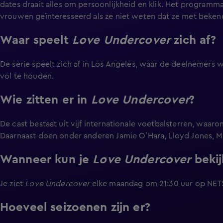
dates draait alles om persoonlijkheid en klik. Het programma
vrouwen geïnteresseerd als ze niet weten dat ze met beke
Waar speelt
Love Undercover
zich af?
De serie speelt zich af in Los Angeles, waar de deelnemer
vol te houden.
Wie zitten er in
Love Undercover
?
De cast bestaat uit vijf internationale voetbalsterren, waa
Daarnaast doen onder anderen Jamie O’Hara, Lloyd Jones, M
Wanneer kun je
Love Undercover
bekij
Je ziet
Love Undercover
elke maandag om 21:30 uur op NET5. 
Hoeveel seizoenen zijn er?