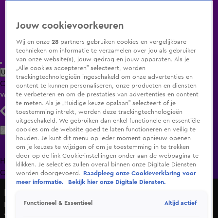
Jouw cookievoorkeuren
Wij en onze
28
partners gebruiken cookies en vergelijkbare
technieken om informatie te verzamelen over jou als gebruiker
van onze website(s), jouw gedrag en jouw apparaten. Als je
„Alle cookies accepteren” selecteert, worden
Uitzending Gemist
Populaire programma's
Zenders
Genres
trackingtechnologieën ingeschakeld om onze advertenties en
Clips
Films
Radio
Smart TV inlog
Shop
content te kunnen personaliseren, onze producten en diensten
te verbeteren en om de prestaties van advertenties en content
Volg KIJK
te meten. Als je „Huidige keuze opslaan” selecteert of je
toestemming intrekt, worden deze trackingtechnologieën
uitgeschakeld. We gebruiken dan enkel functionele en essentiële
Zoeken
cookies om de website goed te laten functioneren en veilig te
houden. Je kunt dit menu op ieder moment opnieuw openen
om je keuzes te wijzigen of om je toestemming in te trekken
door op de link Cookie-instellingen onder aan de webpagina te
Home
Uitzending Gemist
Programma's
De Bondgenoten
De
klikken. Je selecties zullen overal binnen onze Digitale Diensten
Oranjezomer
Livestreams
Shop
worden doorgevoerd.
Raadpleeg onze Cookieverklaring voor
meer informatie.
Bekijk hier onze Digitale Diensten.
HNM De podcast
Altijd actief
Functioneel & Essentieel
Noorwegen maakt indruk met teamfoto: 'Staan daar als
Vikingen'