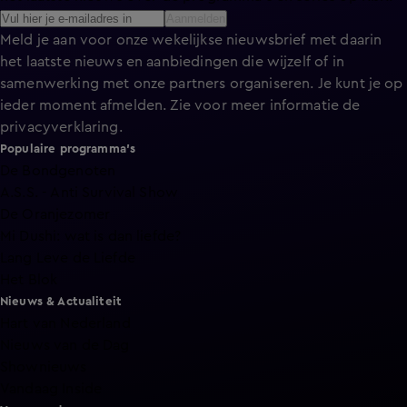
Aanmelden
Meld je aan voor onze wekelijkse nieuwsbrief met daarin
het laatste nieuws en aanbiedingen die wijzelf of in
samenwerking met onze partners organiseren. Je kunt je op
ieder moment afmelden. Zie voor meer informatie de
privacyverklaring
.
Populaire programma's
De Bondgenoten
A.S.S. - Anti Survival Show
De Oranjezomer
Mi Dushi: wat is dan liefde?
Lang Leve de Liefde
Het Blok
Nieuws & Actualiteit
Hart van Nederland
Nieuws van de Dag
Shownieuws
Vandaag Inside