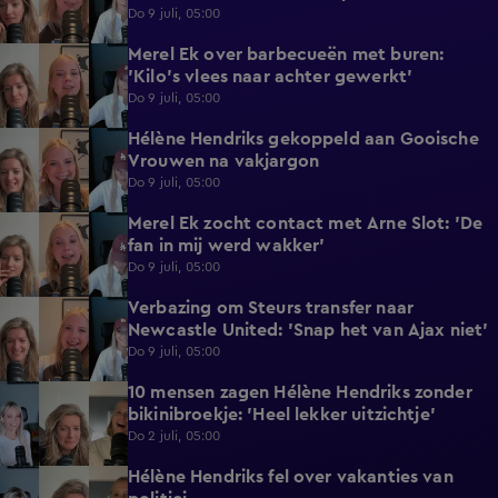
Do 9 juli, 05:00
Merel Ek over barbecueën met buren:
1:40
'Kilo's vlees naar achter gewerkt'
Do 9 juli, 05:00
Hélène Hendriks gekoppeld aan Gooische
2:18
Vrouwen na vakjargon
Do 9 juli, 05:00
Merel Ek zocht contact met Arne Slot: 'De
4:42
fan in mij werd wakker'
Do 9 juli, 05:00
Verbazing om Steurs transfer naar
2:25
Newcastle United: 'Snap het van Ajax niet'
Do 9 juli, 05:00
10 mensen zagen Hélène Hendriks zonder
3:04
bikinibroekje: 'Heel lekker uitzichtje'
Do 2 juli, 05:00
Hélène Hendriks fel over vakanties van
3:02