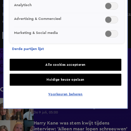
Analytisch
Do 11 juni, 05:00
In 'HNM de Podcast' bespreken Noa Vahle, Hélène Hendriks
Advertising & Commercieel
en Merel Ek wie zij denken dat de Dark Horse gaan zijn
tijdens het WK.
Marketing & Social media
Derde partijen lijst
Overzicht
Afleveringen
Alle cookies accepteren
Clips
Info
Huidige keuze opslaan
Clips
Voorkeuren beheren
Noa Vahle bezocht Bruno Mars twee keer:
2:17
'Michael Jackson van onze generatie'
Do 9 juli, 05:00
Harry Kane was stem kwijt tijdens
3:50
interview: 'Alleen maar lopen schreeuwen'