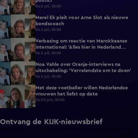
politici
Do 2 juli, 05:00
Merel Ek pleit voor Arne Slot als nieuwe
2:32
bondscoach
Do 2 juli, 05:00
Verbazing om reactie van Marokkaanse
2:22
international: 'Alles hier in Nederland
gedaan'
Do 2 juli, 05:00
Noa Vahle over Oranje-interviews na
3:47
uitschakeling: 'Vervelendste om te doen'
Do 2 juli, 05:00
Met deze voetballer willen Nederlandse
2:50
vrouwen het liefst op date
Do 25 juni, 05:00
Ontvang de KIJK-nieuwsbrief
Meld je aan voor de nieuwsbrief en blijf op de hoogte van
het laatste nieuws over de programma’s en series op KIJK.