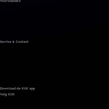
Voorwaarden
Gebruiksvoorwaarden
Cookie instellingen
Cookieverklaring
Privacyverklaring
Toegankelijkheid
Algemene voorwaarden KIJK
Service & Contact
Aanmelden voor een programma
Acties
Adverteren
Smart TV inlog
Over KIJK
Vacatures
Klantenservice
Download de KIJK app
Volg KIJK
©
2026 Talpa Network. Alle rechten voorbehouden. Geen
tekst- en datamining.