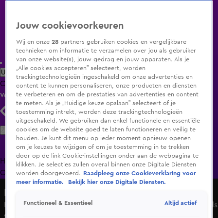
Jouw cookievoorkeuren
Wij en onze
28
partners gebruiken cookies en vergelijkbare
technieken om informatie te verzamelen over jou als gebruiker
van onze website(s), jouw gedrag en jouw apparaten. Als je
„Alle cookies accepteren” selecteert, worden
Uitzending Gemist
Populaire programma's
Zenders
Genres
trackingtechnologieën ingeschakeld om onze advertenties en
Clips
Films
Radio
Smart TV inlog
Shop
content te kunnen personaliseren, onze producten en diensten
te verbeteren en om de prestaties van advertenties en content
Volg KIJK
te meten. Als je „Huidige keuze opslaan” selecteert of je
toestemming intrekt, worden deze trackingtechnologieën
uitgeschakeld. We gebruiken dan enkel functionele en essentiële
Zoeken
cookies om de website goed te laten functioneren en veilig te
houden. Je kunt dit menu op ieder moment opnieuw openen
om je keuzes te wijzigen of om je toestemming in te trekken
door op de link Cookie-instellingen onder aan de webpagina te
Home
Uitzending Gemist
Programma's
De Bondgenoten
De
klikken. Je selecties zullen overal binnen onze Digitale Diensten
Oranjezomer
Livestreams
Shop
worden doorgevoerd.
Raadpleeg onze Cookieverklaring voor
meer informatie.
Bekijk hier onze Digitale Diensten.
HNM De podcast
Altijd actief
Functioneel & Essentieel
Hélène Hendriks flirt met Noa Vahle vader: 'Houd je tengels
thuis'