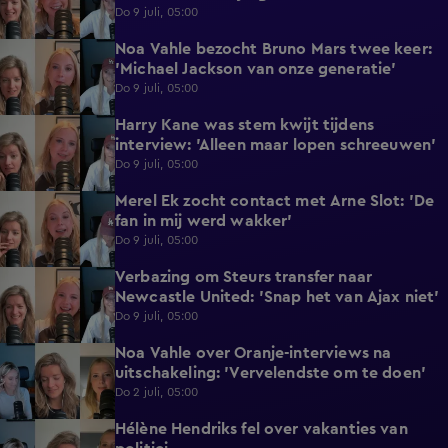
Do 9 juli, 05:00
Noa Vahle bezocht Bruno Mars twee keer:
2:17
'Michael Jackson van onze generatie'
Do 9 juli, 05:00
Harry Kane was stem kwijt tijdens
3:50
interview: 'Alleen maar lopen schreeuwen'
Do 9 juli, 05:00
Merel Ek zocht contact met Arne Slot: 'De
4:42
fan in mij werd wakker'
Do 9 juli, 05:00
Verbazing om Steurs transfer naar
2:25
Newcastle United: 'Snap het van Ajax niet'
Do 9 juli, 05:00
Noa Vahle over Oranje-interviews na
3:47
uitschakeling: 'Vervelendste om te doen'
Do 2 juli, 05:00
Hélène Hendriks fel over vakanties van
3:02