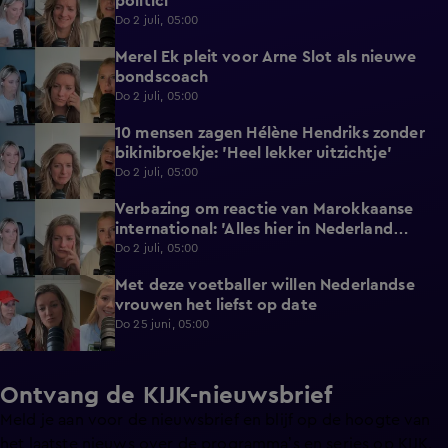
politici
Do 2 juli, 05:00
Merel Ek pleit voor Arne Slot als nieuwe
2:32
bondscoach
Do 2 juli, 05:00
10 mensen zagen Hélène Hendriks zonder
3:04
bikinibroekje: 'Heel lekker uitzichtje'
Do 2 juli, 05:00
Verbazing om reactie van Marokkaanse
2:22
international: 'Alles hier in Nederland
gedaan'
Do 2 juli, 05:00
Met deze voetballer willen Nederlandse
2:50
vrouwen het liefst op date
Do 25 juni, 05:00
Ontvang de KIJK-nieuwsbrief
Meld je aan voor de nieuwsbrief en blijf op de hoogte van
het laatste nieuws over de programma’s en series op KIJK.