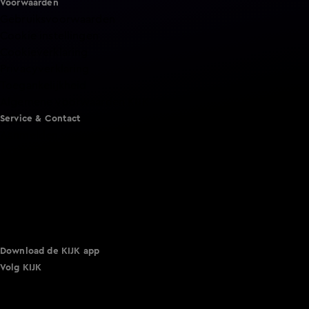
Voorwaarden
Gebruiksvoorwaarden
Cookie instellingen
Cookieverklaring
Privacyverklaring
Toegankelijkheid
Algemene voorwaarden KIJK
Service & Contact
Aanmelden voor een programma
Acties
Adverteren
Smart TV inlog
Over KIJK
Vacatures
Klantenservice
Download de KIJK app
Volg KIJK
©
2026 Talpa Network. Alle rechten voorbehouden. Geen
tekst- en datamining.