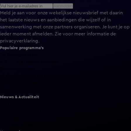
Aanmelden
Meld je aan voor onze wekelijkse nieuwsbrief met daarin
het laatste nieuws en aanbiedingen die wijzelf of in
samenwerking met onze partners organiseren. Je kunt je op
ieder moment afmelden. Zie voor meer informatie de
privacyverklaring
.
Populaire programma's
De Bondgenoten
A.S.S. - Anti Survival Show
De Oranjezomer
Mi Dushi: wat is dan liefde?
Lang Leve de Liefde
Het Blok
Nieuws & Actualiteit
Hart van Nederland
Nieuws van de Dag
Shownieuws
Vandaag Inside