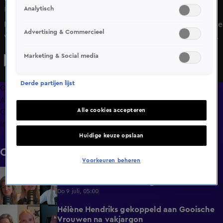
Analytisch
Di 26 mei, 05:00
In 'HNM de podcast' wil Noa Vahle een bericht delen die ze
Advertising & Commercieel
van haar vader heeft ontvangen, maar wordt onderbroken
door Hélène Hendriks als zij wat flirtende uitspraken doet
Marketing & Social media
over Noa's vader.
Derde partijen lijst
Overzicht
Afleveringen
Alle cookies accepteren
Clips
Info
Huidige keuze opslaan
Clips
Voorkeuren beheren
Merel Ek over barbecueën met buren:
1:40
'Kilo's vlees naar achter gewerkt'
Do 9 juli, 05:00
Hélène Hendriks gekoppeld aan Gooische
2:18
Vrouwen na vakjargon