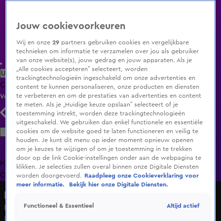
Jouw cookievoorkeuren
Wij en onze
29
partners gebruiken cookies en vergelijkbare
technieken om informatie te verzamelen over jou als gebruiker
van onze website(s), jouw gedrag en jouw apparaten. Als je
„Alle cookies accepteren” selecteert, worden
Uitzending Gemist
Populaire programma's
Zenders
Genres
trackingtechnologieën ingeschakeld om onze advertenties en
Clips
Films
Radio
Smart TV inlog
Shop
content te kunnen personaliseren, onze producten en diensten
te verbeteren en om de prestaties van advertenties en content
Volg KIJK
te meten. Als je „Huidige keuze opslaan” selecteert of je
toestemming intrekt, worden deze trackingtechnologieën
uitgeschakeld. We gebruiken dan enkel functionele en essentiële
Zoeken
cookies om de website goed te laten functioneren en veilig te
houden. Je kunt dit menu op ieder moment opnieuw openen
om je keuzes te wijzigen of om je toestemming in te trekken
door op de link Cookie-instellingen onder aan de webpagina te
Home
Uitzending Gemist
Programma's
De Bondgenoten
De
klikken. Je selecties zullen overal binnen onze Digitale Diensten
Oranjezomer
Livestreams
Shop
worden doorgevoerd.
Raadpleeg onze Cookieverklaring voor
meer informatie.
Bekijk hier onze Digitale Diensten.
HNM De podcast
Altijd actief
Functioneel & Essentieel
Noa Vahle open over paardentherapie op Mallorca
Di 26 mei, 05:00