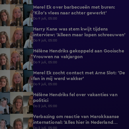
Merel Ek over barbecueën met buren:
1:40
'Kilo's vlees naar achter gewerkt'
Do 9 juli, 05:00
Harry Kane was stem kwijt tijdens
3:50
interview: 'Alleen maar lopen schreeuwen'
Do 9 juli, 05:00
Hélène Hendriks gekoppeld aan Gooische
2:18
Vrouwen na vakjargon
Do 9 juli, 05:00
Merel Ek zocht contact met Arne Slot: 'De
4:42
fan in mij werd wakker'
Do 9 juli, 05:00
Hélène Hendriks fel over vakanties van
3:02
politici
Do 2 juli, 05:00
Verbazing om reactie van Marokkaanse
2:22
international: 'Alles hier in Nederland
gedaan'
Do 2 juli, 05:00