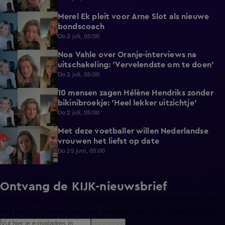
Merel Ek pleit voor Arne Slot als nieuwe
2:32
bondscoach
Do 2 juli, 05:00
Noa Vahle over Oranje-interviews na
3:47
uitschakeling: 'Vervelendste om te doen'
Do 2 juli, 05:00
10 mensen zagen Hélène Hendriks zonder
3:04
bikinibroekje: 'Heel lekker uitzichtje'
Do 2 juli, 05:00
Met deze voetballer willen Nederlandse
2:50
vrouwen het liefst op date
Do 25 juni, 05:00
Ontvang de KIJK-nieuwsbrief
Meld je aan voor de nieuwsbrief en blijf op de hoogte van
het laatste nieuws over de programma’s en series op KIJK.
Aanmelden