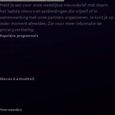
Meld je aan voor onze wekelijkse nieuwsbrief met daarin
het laatste nieuws en aanbiedingen die wijzelf of in
samenwerking met onze partners organiseren. Je kunt je op
ieder moment afmelden. Zie voor meer informatie de
privacyverklaring
.
Populaire programma's
De Bondgenoten
A.S.S. - Anti Survival Show
De Oranjezomer
Mi Dushi: wat is dan liefde?
Lang Leve de Liefde
Het Blok
Nieuws & Actualiteit
Hart van Nederland
Nieuws van de Dag
Shownieuws
Vandaag Inside
Voorwaarden