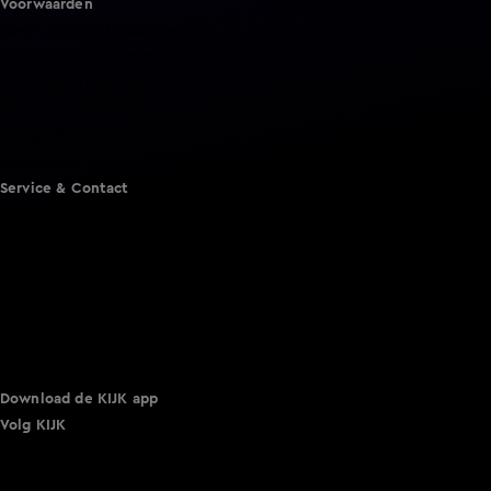
Voorwaarden
Gebruiksvoorwaarden
Cookie instellingen
Cookieverklaring
Privacyverklaring
Toegankelijkheid
Algemene voorwaarden KIJK
Service & Contact
Aanmelden voor een programma
Acties
Adverteren
Smart TV inlog
Over KIJK
Vacatures
Klantenservice
Download de KIJK app
Volg KIJK
©
2026 Talpa Network. Alle rechten voorbehouden. Geen
tekst- en datamining.