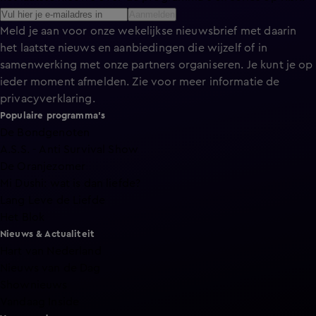
Aanmelden
Meld je aan voor onze wekelijkse nieuwsbrief met daarin
het laatste nieuws en aanbiedingen die wijzelf of in
samenwerking met onze partners organiseren. Je kunt je op
ieder moment afmelden. Zie voor meer informatie de
privacyverklaring
.
Populaire programma's
De Bondgenoten
A.S.S. - Anti Survival Show
De Oranjezomer
Mi Dushi: wat is dan liefde?
Lang Leve de Liefde
Het Blok
Nieuws & Actualiteit
Hart van Nederland
Nieuws van de Dag
Shownieuws
Vandaag Inside