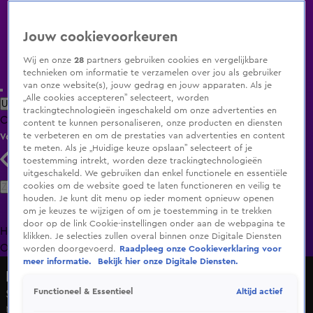
Jouw cookievoorkeuren
Wij en onze
28
partners gebruiken cookies en vergelijkbare
technieken om informatie te verzamelen over jou als gebruiker
van onze website(s), jouw gedrag en jouw apparaten. Als je
„Alle cookies accepteren” selecteert, worden
Uitzending Gemist
Populaire programma's
Zenders
Genres
trackingtechnologieën ingeschakeld om onze advertenties en
Clips
Films
Radio
Smart TV inlog
Shop
content te kunnen personaliseren, onze producten en diensten
te verbeteren en om de prestaties van advertenties en content
Volg KIJK
te meten. Als je „Huidige keuze opslaan” selecteert of je
toestemming intrekt, worden deze trackingtechnologieën
uitgeschakeld. We gebruiken dan enkel functionele en essentiële
Zoeken
cookies om de website goed te laten functioneren en veilig te
houden. Je kunt dit menu op ieder moment opnieuw openen
om je keuzes te wijzigen of om je toestemming in te trekken
door op de link Cookie-instellingen onder aan de webpagina te
Home
Uitzending Gemist
Programma's
De Bondgenoten
De
klikken. Je selecties zullen overal binnen onze Digitale Diensten
Oranjezomer
Livestreams
Shop
worden doorgevoerd.
Raadpleeg onze Cookieverklaring voor
meer informatie.
Bekijk hier onze Digitale Diensten.
Het Blok
Altijd actief
Functioneel & Essentieel
Sonja zet vraagtekens bij Lotty en Frank
Ma 18 mei, 13:41