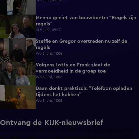
Di 9 juni, 09:18
Menno geniet van bouwboete: “Regels zijn
0:58
regels”
Di 9 juni, 09:17
Steffie en Gregor overtreden nu zelf de
1:13
regels
Wo 3 juni, 11:08
Volgens Lotty en Frank slaat de
0:40
vermoeidheid in de groep toe
Wo 3 juni, 11:06
Daan denkt praktisch: “Telefoon opladen
0:49
tijdens het kakken”
Wo 3 juni, 11:02
Ontvang de KIJK-nieuwsbrief
Meld je aan voor de nieuwsbrief en blijf op de hoogte van
het laatste nieuws over de programma’s en series op KIJK.