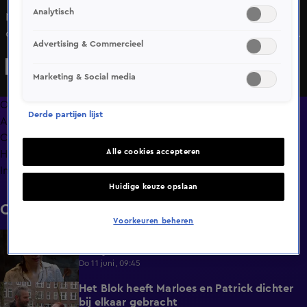
Analytisch
Nadat Lotty en Frank in Het Blok een bouwregel lijken te
overtreden, ontstaat er discussie over hoe eerlijk het spel
Advertising & Commercieel
gespeeld wordt. Vooral de reactie van Frank valt bij Sonja
niet goed.
Marketing & Social media
Overzicht
Derde partijen lijst
Afleveringen
Clips
Alle cookies accepteren
Hoe is het nu met?
Info
Huidige keuze opslaan
Clips
Voorkeuren beheren
De vermoeidheid slaat toe bij Menno en
1:08
Jacky
Do 11 juni, 09:45
Het Blok heeft Marloes en Patrick dichter
1:25
bij elkaar gebracht