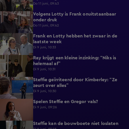
Do 11 juni, 09:43
Volgens Lotty is Frank onuitstaanbaar
0:57
onder druk
Do 11 juni, 09:42
Frank en Lotty hebben het zwaar in de
1:04
laatste week
Di 9 juni, 10:33
Ray krijgt een kleine inzinking: “Niks is
0:46
helemaal af”
Di 9 juni, 10:31
Steffie geïrriteerd door Kimberley: “Ze
1:09
zeurt over alles”
Di 9 juni, 10:30
Spelen Steffie en Gregor vals?
0:48
Di 9 juni, 09:26
Steffie kan de bouwboete niet loslaten
0:55