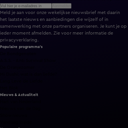
Aanmelden
Meld je aan voor onze wekelijkse nieuwsbrief met daarin
het laatste nieuws en aanbiedingen die wijzelf of in
samenwerking met onze partners organiseren. Je kunt je op
ieder moment afmelden. Zie voor meer informatie de
privacyverklaring
.
Populaire programma's
De Bondgenoten
A.S.S. - Anti Survival Show
De Oranjezomer
Mi Dushi: wat is dan liefde?
Lang Leve de Liefde
Het Blok
Nieuws & Actualiteit
Hart van Nederland
Nieuws van de Dag
Shownieuws
Vandaag Inside