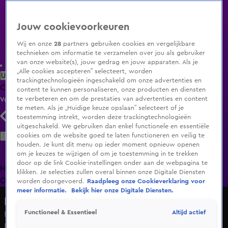
Jouw cookievoorkeuren
Wij en onze
28
partners gebruiken cookies en vergelijkbare
technieken om informatie te verzamelen over jou als gebruiker
van onze website(s), jouw gedrag en jouw apparaten. Als je
„Alle cookies accepteren” selecteert, worden
Uitzending Gemist
Populaire programma's
Zenders
Genres
trackingtechnologieën ingeschakeld om onze advertenties en
Clips
Films
Radio
Smart TV inlog
Shop
content te kunnen personaliseren, onze producten en diensten
te verbeteren en om de prestaties van advertenties en content
Volg KIJK
te meten. Als je „Huidige keuze opslaan” selecteert of je
toestemming intrekt, worden deze trackingtechnologieën
uitgeschakeld. We gebruiken dan enkel functionele en essentiële
Zoeken
cookies om de website goed te laten functioneren en veilig te
houden. Je kunt dit menu op ieder moment opnieuw openen
om je keuzes te wijzigen of om je toestemming in te trekken
door op de link Cookie-instellingen onder aan de webpagina te
Home
Uitzending Gemist
Programma's
De Bondgenoten
De
klikken. Je selecties zullen overal binnen onze Digitale Diensten
Oranjezomer
Livestreams
Shop
worden doorgevoerd.
Raadpleeg onze Cookieverklaring voor
meer informatie.
Bekijk hier onze Digitale Diensten.
Hart van Nederland - Late Editie
Altijd actief
Functioneel & Essentieel
ME grijpt in bij pro-Palestina-demonstratie Leiden
University Den Haag