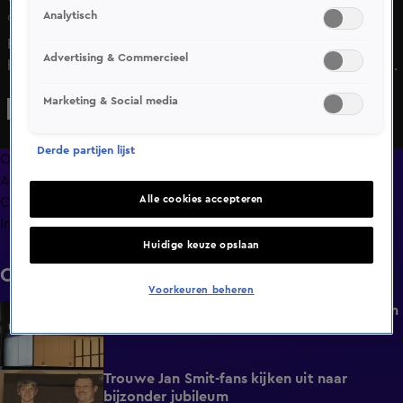
Analytisch
6 mei 2025, 16:00
Bij de Universiteit Leiden in Den Haag is dinsdagmiddag
Advertising & Commercieel
hard opgetreden tegen een pro-Palestina-demonstratie.
Demonstranten bezetten het gebouw, waarna de ME en
Marketing & Social media
politie ingrepen en het pand ontruimden. Een deel van de
groep werd ingesloten bij theater Amare.
Derde partijen lijst
Overzicht
Afleveringen
Alle cookies accepteren
Clips
Info
Huidige keuze opslaan
Clips
Voorkeuren beheren
Dode door brand in flatgebouw Rotterdam
0:37
Vandaag, 06:30
Trouwe Jan Smit-fans kijken uit naar
1:59
bijzonder jubileum