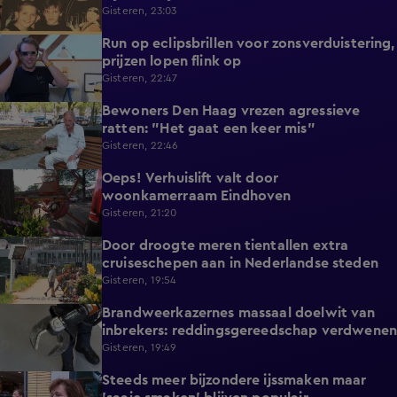
Gisteren, 23:03
Run op eclipsbrillen voor zonsverduistering,
2:06
prijzen lopen flink op
Gisteren, 22:47
Bewoners Den Haag vrezen agressieve
1:54
ratten: "Het gaat een keer mis"
Gisteren, 22:46
Oeps! Verhuislift valt door
0:58
woonkamerraam Eindhoven
Gisteren, 21:20
Door droogte meren tientallen extra
2:11
cruiseschepen aan in Nederlandse steden
Gisteren, 19:54
Brandweerkazernes massaal doelwit van
1:49
inbrekers: reddingsgereedschap verdwenen
Gisteren, 19:49
Steeds meer bijzondere ijssmaken maar
1:17