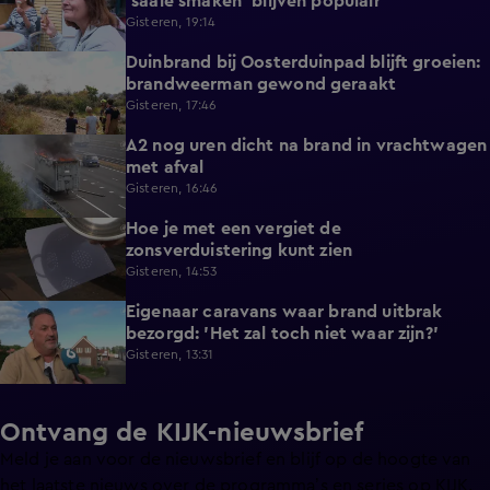
'saaie smaken' blijven populair
Gisteren, 19:14
Duinbrand bij Oosterduinpad blijft groeien:
1:46
brandweerman gewond geraakt
Gisteren, 17:46
A2 nog uren dicht na brand in vrachtwagen
0:41
met afval
Gisteren, 16:46
Hoe je met een vergiet de
1:21
zonsverduistering kunt zien
Gisteren, 14:53
Eigenaar caravans waar brand uitbrak
2:14
bezorgd: 'Het zal toch niet waar zijn?'
Gisteren, 13:31
Ontvang de KIJK-nieuwsbrief
Meld je aan voor de nieuwsbrief en blijf op de hoogte van
het laatste nieuws over de programma’s en series op KIJK.