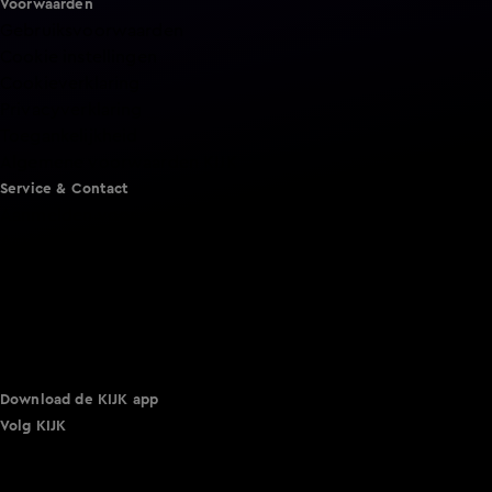
Voorwaarden
Gebruiksvoorwaarden
Cookie instellingen
Cookieverklaring
Privacyverklaring
Toegankelijkheid
Algemene voorwaarden KIJK
Service & Contact
Aanmelden voor een programma
Acties
Adverteren
Smart TV inlog
Over KIJK
Vacatures
Klantenservice
Download de KIJK app
Volg KIJK
©
2026 Talpa Network. Alle rechten voorbehouden. Geen
tekst- en datamining.