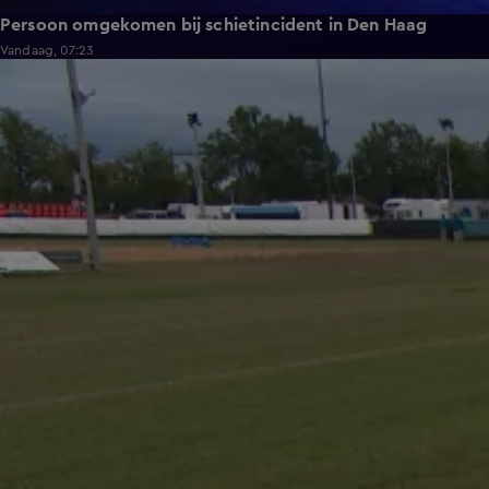
Persoon omgekomen bij schietincident in Den Haag
Vandaag, 07:23
1:54