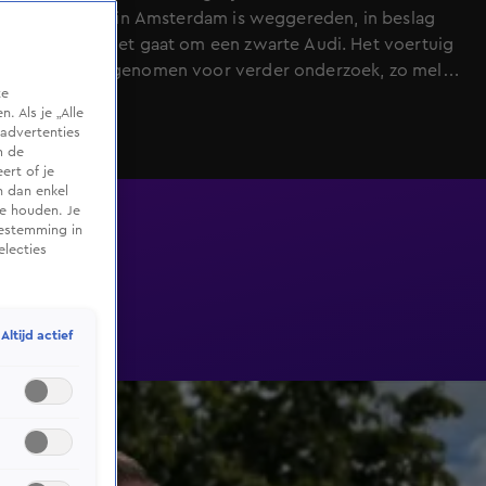
ontploffing in Amsterdam is weggereden, in beslag
genomen. Het gaat om een zwarte Audi. Het voertuig
wordt meegenomen voor verder onderzoek, zo meldt
te
een correspondent ter plaatse.
 Als je „Alle
advertenties
m de
ert of je
n dan enkel
te houden. Je
oestemming in
electies
Altijd actief