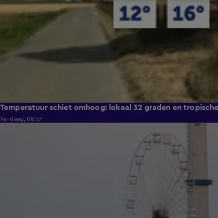
Temperatuur schiet omhoog: lokaal 32 graden en tropisch
Vandaag, 08:07
0:36