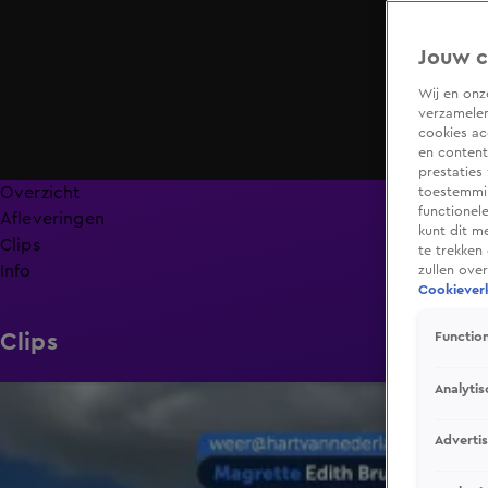
Jouw c
Wij en on
verzamelen
cookies ac
en content
prestaties
Overzicht
toestemmin
functionel
Afleveringen
kunt dit m
Clips
te trekken
Info
zullen ove
Cookieverk
Clips
Function
Analytis
1:03
Adverti