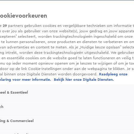
ookievoorkeuren
ze
29
partners gebruiken cookies en vergelijkbare technieken om informatie 
 over jou als gebruiker van onze website(s), jouw gedrag en jouw apparaten.
cepteren” selecteert, worden trackingtechnologieën ingeschakeld om onze 
 te kunnen personaliseren, onze producten en diensten te verbeteren en o
 van advertenties en content te meten. Als je „Huidige keuze opslaan” selecte
g intrekt, worden deze trackingtechnologieën uitgeschakeld. We gebruike
e en essentiële cookies om de website goed te laten functioneren en veilig 
enu op ieder moment opnieuw openen om je keuzes te wijzigen of om je t
 door op de link Cookie-instellingen onder aan de webpagina te klikken. Je s
ral binnen onze Digitale Diensten worden doorgevoerd.
Raadpleeg onze
laring voor meer informatie.
Bekijk hier onze Digitale Diensten.
eel & Essentieel
ch
sing & Commercieel