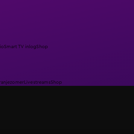
io
Smart TV inlog
Shop
ranjezomer
Livestreams
Shop