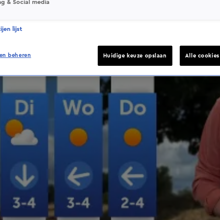
ng & Social media
jen lijst
en beheren
Huidige keuze opslaan
Alle cookie