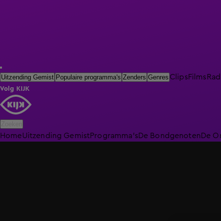
Clips
Films
Rad
Uitzending Gemist
Populaire programma's
Zenders
Genres
Volg KIJK
Zoeken
Home
Uitzending Gemist
Programma's
De Bondgenoten
De O