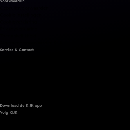
Voorwaarden
Gebruiksvoorwaarden
Cookie instellingen
Cookieverklaring
Privacyverklaring
Toegankelijkheid
Algemene voorwaarden KIJK
Service & Contact
Aanmelden voor een programma
Acties
Adverteren
Smart TV inlog
Over KIJK
Vacatures
Klantenservice
Download de KIJK app
Volg KIJK
©
2026 Talpa Network. Alle rechten voorbehouden. Geen
tekst- en datamining.