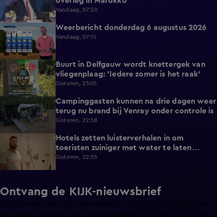
overleg in Marokko
Vandaag, 07:50
Weerbericht donderdag 6 augustus 2026
2:20
Vandaag, 07:15
Buurt in Delfgauw wordt knettergek van
2:07
vliegenplaag: 'Iedere zomer is het raak'
Gisteren, 23:05
Campinggasten kunnen na drie dagen weer
2:25
terug nu brand bij Venray onder controle is
Gisteren, 22:58
Hotels zetten luisterverhalen in om
2:15
toeristen zuiniger met water te laten
omgaan
Gisteren, 22:55
Ontvang de KIJK-nieuwsbrief
Meld je aan voor de nieuwsbrief en blijf op de hoogte van
het laatste nieuws over de programma’s en series op KIJK.