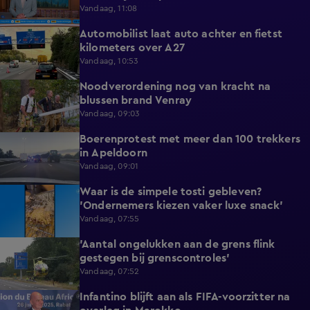
Vandaag, 11:08
Automobilist laat auto achter en fietst
0:39
kilometers over A27
Vandaag, 10:53
Noodverordening nog van kracht na
1:14
blussen brand Venray
Vandaag, 09:03
Boerenprotest met meer dan 100 trekkers
0:54
in Apeldoorn
Vandaag, 09:01
Waar is de simpele tosti gebleven?
0:51
'Ondernemers kiezen vaker luxe snack'
Vandaag, 07:55
'Aantal ongelukken aan de grens flink
1:07
gestegen bij grenscontroles'
Vandaag, 07:52
Infantino blijft aan als FIFA-voorzitter na
0:29