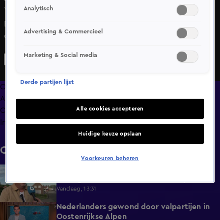
Analytisch
Vr 12 juni, 17:40
Een inzamelingsactie voor de getroffen gezinnen van het
Advertising & Commercieel
drama in Zeeland heeft inmiddels ruim 82.000 euro
opgebracht. Initiatiefnemer Ray Goossen zegt dat de actie
Marketing & Social media
is opgezet om de nabestaanden financieel te steunen.
Derde partijen lijst
Overzicht
Afleveringen
Alle cookies accepteren
Clips
Info
Huidige keuze opslaan
Clips
Voorkeuren beheren
Eigenaar caravans waar brand uitbrak
2:14
bezorgd: 'Het zal toch niet waar zijn?'
Vandaag, 13:31
Nederlanders gewond door valpartijen in
0:34
Oostenrijkse Alpen