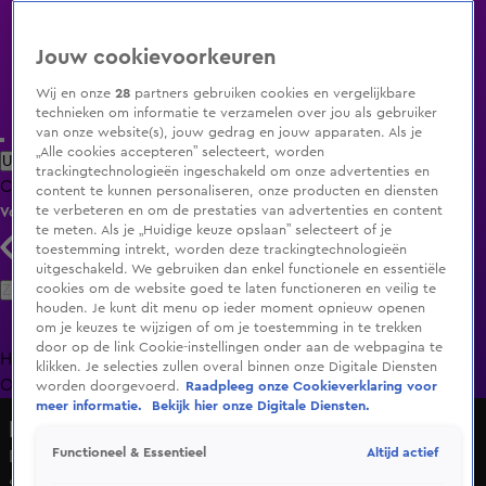
Jouw cookievoorkeuren
Wij en onze
28
partners gebruiken cookies en vergelijkbare
technieken om informatie te verzamelen over jou als gebruiker
van onze website(s), jouw gedrag en jouw apparaten. Als je
„Alle cookies accepteren” selecteert, worden
Uitzending Gemist
Populaire programma's
Zenders
Genres
trackingtechnologieën ingeschakeld om onze advertenties en
Clips
Films
Radio
Smart TV inlog
Shop
content te kunnen personaliseren, onze producten en diensten
te verbeteren en om de prestaties van advertenties en content
Volg KIJK
te meten. Als je „Huidige keuze opslaan” selecteert of je
toestemming intrekt, worden deze trackingtechnologieën
uitgeschakeld. We gebruiken dan enkel functionele en essentiële
Zoeken
cookies om de website goed te laten functioneren en veilig te
houden. Je kunt dit menu op ieder moment opnieuw openen
om je keuzes te wijzigen of om je toestemming in te trekken
door op de link Cookie-instellingen onder aan de webpagina te
Home
Uitzending Gemist
Programma's
De Bondgenoten
De
klikken. Je selecties zullen overal binnen onze Digitale Diensten
Oranjezomer
Livestreams
Shop
worden doorgevoerd.
Raadpleeg onze Cookieverklaring voor
meer informatie.
Bekijk hier onze Digitale Diensten.
Hart van Nederland - Late Editie
Altijd actief
Functioneel & Essentieel
Donaties stromen binnen voor gezinnen na
schoolkampdrama Zeeland