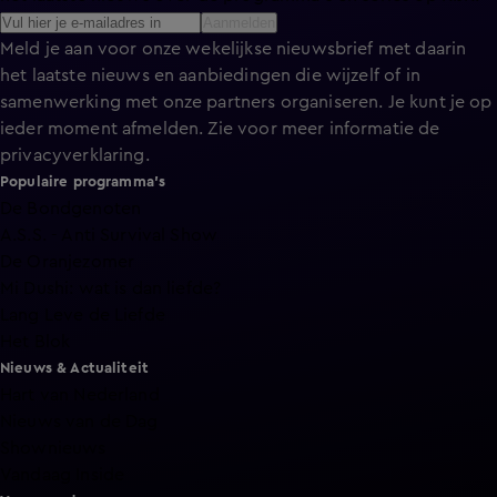
Aanmelden
Meld je aan voor onze wekelijkse nieuwsbrief met daarin
het laatste nieuws en aanbiedingen die wijzelf of in
samenwerking met onze partners organiseren. Je kunt je op
ieder moment afmelden. Zie voor meer informatie de
privacyverklaring
.
Populaire programma's
De Bondgenoten
A.S.S. - Anti Survival Show
De Oranjezomer
Mi Dushi: wat is dan liefde?
Lang Leve de Liefde
Het Blok
Nieuws & Actualiteit
Hart van Nederland
Nieuws van de Dag
Shownieuws
Vandaag Inside