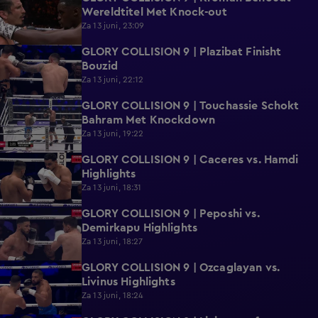
Wereldtitel Met Knock-out
Za 13 juni, 23:09
GLORY COLLISION 9 | Plazibat Finisht
2:05
Bouzid
Za 13 juni, 22:12
GLORY COLLISION 9 | Touchassie Schokt
0:24
Bahram Met Knockdown
Za 13 juni, 19:22
GLORY COLLISION 9 | Caceres vs. Hamdi
0:52
Highlights
Za 13 juni, 18:31
GLORY COLLISION 9 | Peposhi vs.
0:58
Demirkapu Highlights
Za 13 juni, 18:27
GLORY COLLISION 9 | Ozcaglayan vs.
0:49
Livinus Highlights
Za 13 juni, 18:24