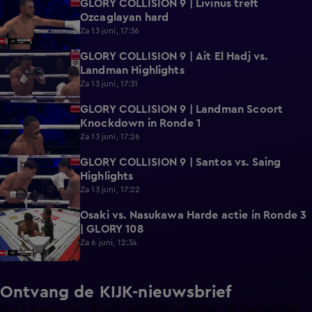
GLORY COLLISION 9 | Livinus treft
0:39
Ozcaglayan hard
Za 13 juni, 17:36
GLORY COLLISION 9 | Ait El Hadj vs.
1:01
Landman Highlights
Za 13 juni, 17:31
GLORY COLLISION 9 | Landman Scoort
0:19
Knockdown in Ronde 1
Za 13 juni, 17:26
GLORY COLLISION 9 | Santos vs. Saing
0:50
Highlights
Za 13 juni, 17:22
Osaki vs. Nasukawa Harde actie in Ronde 3
0:24
| GLORY 108
Za 6 juni, 12:34
Ontvang de KIJK-nieuwsbrief
Meld je aan voor de nieuwsbrief en blijf op de hoogte van