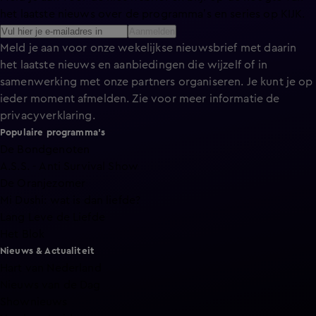
het laatste nieuws over de programma’s en series op KIJK.
Aanmelden
Meld je aan voor onze wekelijkse nieuwsbrief met daarin
het laatste nieuws en aanbiedingen die wijzelf of in
samenwerking met onze partners organiseren. Je kunt je op
ieder moment afmelden. Zie voor meer informatie de
privacyverklaring
.
Populaire programma's
De Bondgenoten
A.S.S. - Anti Survival Show
De Oranjezomer
Mi Dushi: wat is dan liefde?
Lang Leve de Liefde
Het Blok
Nieuws & Actualiteit
Hart van Nederland
Nieuws van de Dag
Shownieuws