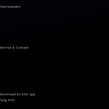
Vandaag Inside
Voorwaarden
Gebruiksvoorwaarden
Cookie instellingen
Cookieverklaring
Privacyverklaring
Toegankelijkheid
Algemene voorwaarden KIJK
Service & Contact
Aanmelden voor een programma
Acties
Adverteren
Smart TV inlog
Over KIJK
Vacatures
Klantenservice
Download de KIJK app
Volg KIJK
©
2026 Talpa Network. Alle rechten voorbehouden. Geen