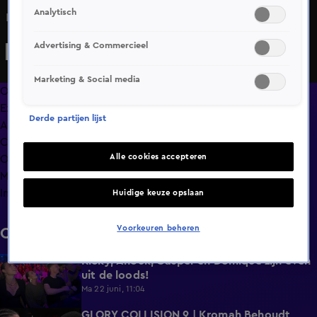
Analytisch
Interview Said El Badaoui
Advertising & Commercieel
Marketing & Social media
Overzicht
Exclusief
Derde partijen lijst
Afleveringen
Clips
Alle cookies accepteren
Op naar GLORY Collision 9
Meer zoals dit
Info
Huidige keuze opslaan
Voorkeuren beheren
Clips
Ricky, Anouk, Casper en Domique zijn even
5:07
uit de loods!
Ma 22 juni, 11:04
GLORY COLLISION 9 | Kromah Behoudt
2:37