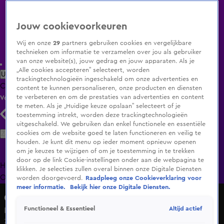
Jouw cookievoorkeuren
Wij en onze
29
partners gebruiken cookies en vergelijkbare
technieken om informatie te verzamelen over jou als gebruiker
van onze website(s), jouw gedrag en jouw apparaten. Als je
„Alle cookies accepteren” selecteert, worden
Uitzending Gemist
Populaire programma's
Zenders
Genres
trackingtechnologieën ingeschakeld om onze advertenties en
Clips
Films
Radio
Smart TV inlog
Shop
content te kunnen personaliseren, onze producten en diensten
te verbeteren en om de prestaties van advertenties en content
Volg KIJK
te meten. Als je „Huidige keuze opslaan” selecteert of je
toestemming intrekt, worden deze trackingtechnologieën
uitgeschakeld. We gebruiken dan enkel functionele en essentiële
Zoeken
cookies om de website goed te laten functioneren en veilig te
houden. Je kunt dit menu op ieder moment opnieuw openen
om je keuzes te wijzigen of om je toestemming in te trekken
door op de link Cookie-instellingen onder aan de webpagina te
Home
Uitzending Gemist
Programma's
De Bondgenoten
De
klikken. Je selecties zullen overal binnen onze Digitale Diensten
Oranjezomer
Livestreams
Shop
worden doorgevoerd.
Raadpleeg onze Cookieverklaring voor
meer informatie.
Bekijk hier onze Digitale Diensten.
GLORY Kickboxing
Altijd actief
Functioneel & Essentieel
Interview Said El Badaoui
7 okt 2021, 23:00