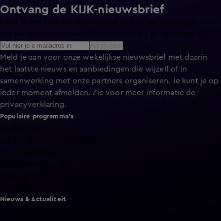
Ontvang de KIJK-nieuwsbrief
Meld je aan voor de nieuwsbrief en blijf op de hoogte van
het laatste nieuws over de programma’s en series op KIJK.
Aanmelden
Meld je aan voor onze wekelijkse nieuwsbrief met daarin
het laatste nieuws en aanbiedingen die wijzelf of in
samenwerking met onze partners organiseren. Je kunt je op
ieder moment afmelden. Zie voor meer informatie de
privacyverklaring
.
Populaire programma's
De Bondgenoten
A.S.S. - Anti Survival Show
De Oranjezomer
Mi Dushi: wat is dan liefde?
Lang Leve de Liefde
Het Blok
Nieuws & Actualiteit
Hart van Nederland