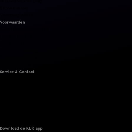
Nieuws van de Dag
Shownieuws
Vandaag Inside
Voorwaarden
Gebruiksvoorwaarden
Cookie instellingen
Cookieverklaring
Privacyverklaring
Toegankelijkheid
Algemene voorwaarden KIJK
Service & Contact
Aanmelden voor een programma
Acties
Adverteren
Smart TV inlog
Over KIJK
Vacatures
Klantenservice
Download de KIJK app