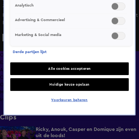
Analytisch
Za 13 juni, 17:26
Figuereido Landman zet direct de toon en stuurt Mehdi Ait
Advertising & Commercieel
El Hadj in de eerste ronde naar het canvas met een
krachtige knockdown. Een vliegende start in deze
Marketing & Social media
Welterweight-clash.
Derde partijen lijst
Overzicht
Exclusief
Alle cookies accepteren
Afleveringen
Clips
Op naar GLORY Collision 9
Huidige keuze opslaan
Meer zoals dit
Info
Voorkeuren beheren
Clips
Ricky, Anouk, Casper en Domique zijn even
5:07
uit de loods!