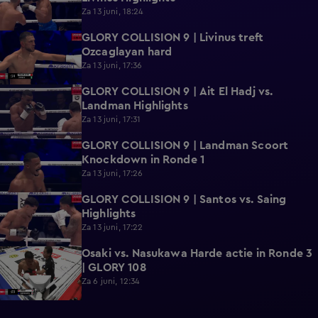
Za 13 juni, 18:24
GLORY COLLISION 9 | Livinus treft
0:39
Ozcaglayan hard
Za 13 juni, 17:36
GLORY COLLISION 9 | Ait El Hadj vs.
1:01
Landman Highlights
Za 13 juni, 17:31
GLORY COLLISION 9 | Landman Scoort
0:19
Knockdown in Ronde 1
Za 13 juni, 17:26
GLORY COLLISION 9 | Santos vs. Saing
0:50
Highlights
Za 13 juni, 17:22
Osaki vs. Nasukawa Harde actie in Ronde 3
0:24
| GLORY 108
Za 6 juni, 12:34