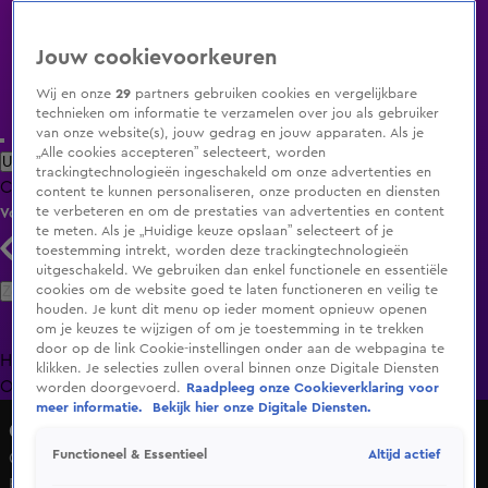
Jouw cookievoorkeuren
Wij en onze
29
partners gebruiken cookies en vergelijkbare
technieken om informatie te verzamelen over jou als gebruiker
van onze website(s), jouw gedrag en jouw apparaten. Als je
„Alle cookies accepteren” selecteert, worden
Uitzending Gemist
Populaire programma's
Zenders
Genres
trackingtechnologieën ingeschakeld om onze advertenties en
Clips
Films
Radio
Smart TV inlog
Shop
content te kunnen personaliseren, onze producten en diensten
te verbeteren en om de prestaties van advertenties en content
Volg KIJK
te meten. Als je „Huidige keuze opslaan” selecteert of je
toestemming intrekt, worden deze trackingtechnologieën
uitgeschakeld. We gebruiken dan enkel functionele en essentiële
Zoeken
cookies om de website goed te laten functioneren en veilig te
houden. Je kunt dit menu op ieder moment opnieuw openen
om je keuzes te wijzigen of om je toestemming in te trekken
door op de link Cookie-instellingen onder aan de webpagina te
Home
Uitzending Gemist
Programma's
De Bondgenoten
De
klikken. Je selecties zullen overal binnen onze Digitale Diensten
Oranjezomer
Livestreams
Shop
worden doorgevoerd.
Raadpleeg onze Cookieverklaring voor
meer informatie.
Bekijk hier onze Digitale Diensten.
GLORY Kickboxing
Altijd actief
Functioneel & Essentieel
GLORY COLLISION 9 | Landman Scoort Knockdown in
Ronde 1