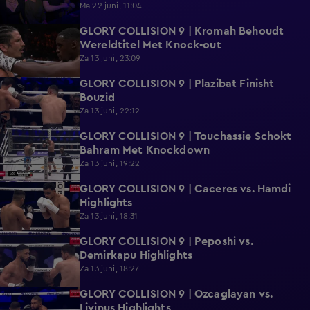
Ma 22 juni, 11:04
GLORY COLLISION 9 | Kromah Behoudt
2:37
Wereldtitel Met Knock-out
Za 13 juni, 23:09
GLORY COLLISION 9 | Plazibat Finisht
2:05
Bouzid
Za 13 juni, 22:12
GLORY COLLISION 9 | Touchassie Schokt
0:24
Bahram Met Knockdown
Za 13 juni, 19:22
GLORY COLLISION 9 | Caceres vs. Hamdi
0:52
Highlights
Za 13 juni, 18:31
GLORY COLLISION 9 | Peposhi vs.
0:58
Demirkapu Highlights
Za 13 juni, 18:27
GLORY COLLISION 9 | Ozcaglayan vs.
0:49
Livinus Highlights