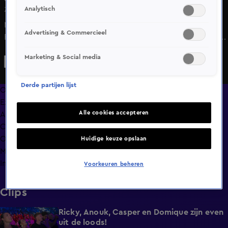
Analytisch
Za 13 juni, 19:22
Mohamed Touchassie verrast publieksfavoriet Bahram
Advertising & Commercieel
Rajabzadeh met een knockdown en zet een enorme stap
richting de halve finales van het Light Heavyweight Grand
Marketing & Social media
Prix-toernooi!
Derde partijen lijst
Overzicht
Exclusief
Alle cookies accepteren
Afleveringen
Clips
Op naar GLORY Collision 9
Huidige keuze opslaan
Meer zoals dit
Info
Voorkeuren beheren
Clips
Ricky, Anouk, Casper en Domique zijn even
5:07
uit de loods!