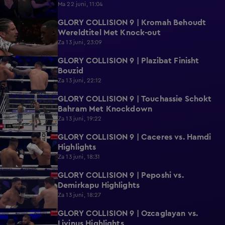
Ma 22 juni, 11:04
GLORY COLLISION 9 | Kromah Behoudt
2:37
Wereldtitel Met Knock-out
Za 13 juni, 23:09
GLORY COLLISION 9 | Plazibat Finisht
2:05
Bouzid
Za 13 juni, 22:12
GLORY COLLISION 9 | Touchassie Schokt
0:24
Bahram Met Knockdown
Za 13 juni, 19:22
GLORY COLLISION 9 | Caceres vs. Hamdi
0:52
Highlights
Za 13 juni, 18:31
GLORY COLLISION 9 | Peposhi vs.
0:58
Demirkapu Highlights
Za 13 juni, 18:27
GLORY COLLISION 9 | Ozcaglayan vs.
0:49
Livinus Highlights