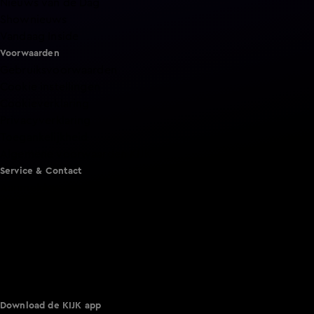
Nieuws van de Dag
Shownieuws
Vandaag Inside
Voorwaarden
Gebruiksvoorwaarden
Cookie instellingen
Cookieverklaring
Privacyverklaring
Toegankelijkheid
Algemene voorwaarden KIJK
Service & Contact
Aanmelden voor een programma
Acties
Adverteren
Smart TV inlog
Over KIJK
Vacatures
Klantenservice
Download de KIJK app