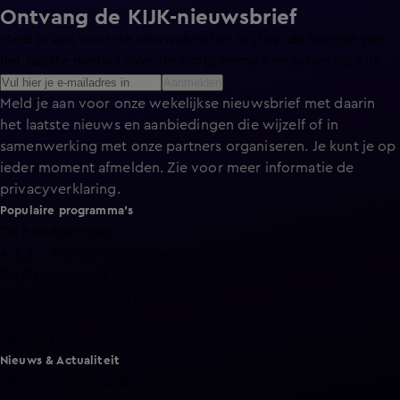
Ontvang de KIJK-nieuwsbrief
Meld je aan voor de nieuwsbrief en blijf op de hoogte van
het laatste nieuws over de programma’s en series op KIJK.
Aanmelden
Meld je aan voor onze wekelijkse nieuwsbrief met daarin
het laatste nieuws en aanbiedingen die wijzelf of in
samenwerking met onze partners organiseren. Je kunt je op
ieder moment afmelden. Zie voor meer informatie de
privacyverklaring
.
Populaire programma's
De Bondgenoten
A.S.S. - Anti Survival Show
De Oranjezomer
Mi Dushi: wat is dan liefde?
Lang Leve de Liefde
Het Blok
Nieuws & Actualiteit
Hart van Nederland