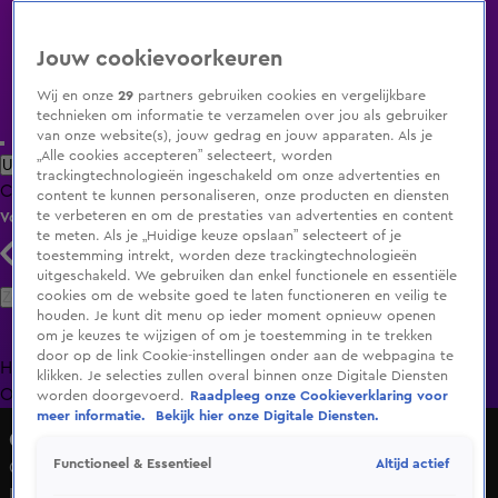
Jouw cookievoorkeuren
Wij en onze
29
partners gebruiken cookies en vergelijkbare
technieken om informatie te verzamelen over jou als gebruiker
van onze website(s), jouw gedrag en jouw apparaten. Als je
„Alle cookies accepteren” selecteert, worden
Uitzending Gemist
Populaire programma's
Zenders
Genres
trackingtechnologieën ingeschakeld om onze advertenties en
Clips
Films
Radio
Smart TV inlog
Shop
content te kunnen personaliseren, onze producten en diensten
te verbeteren en om de prestaties van advertenties en content
Volg KIJK
te meten. Als je „Huidige keuze opslaan” selecteert of je
toestemming intrekt, worden deze trackingtechnologieën
uitgeschakeld. We gebruiken dan enkel functionele en essentiële
Zoeken
cookies om de website goed te laten functioneren en veilig te
houden. Je kunt dit menu op ieder moment opnieuw openen
om je keuzes te wijzigen of om je toestemming in te trekken
door op de link Cookie-instellingen onder aan de webpagina te
Home
Uitzending Gemist
Programma's
De Bondgenoten
De
klikken. Je selecties zullen overal binnen onze Digitale Diensten
Oranjezomer
Livestreams
Shop
worden doorgevoerd.
Raadpleeg onze Cookieverklaring voor
meer informatie.
Bekijk hier onze Digitale Diensten.
GLORY Kickboxing
Altijd actief
Functioneel & Essentieel
GLORY COLLISION 9 | Touchassie Schokt Bahram Met
Knockdown