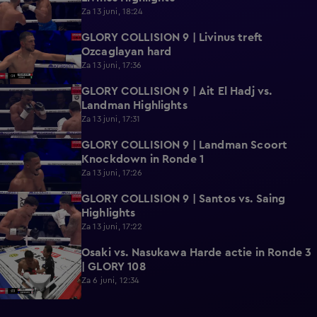
Za 13 juni, 18:24
GLORY COLLISION 9 | Livinus treft
0:39
Ozcaglayan hard
Za 13 juni, 17:36
GLORY COLLISION 9 | Ait El Hadj vs.
1:01
Landman Highlights
Za 13 juni, 17:31
GLORY COLLISION 9 | Landman Scoort
0:19
Knockdown in Ronde 1
Za 13 juni, 17:26
GLORY COLLISION 9 | Santos vs. Saing
0:50
Highlights
Za 13 juni, 17:22
Osaki vs. Nasukawa Harde actie in Ronde 3
0:24
| GLORY 108
Za 6 juni, 12:34