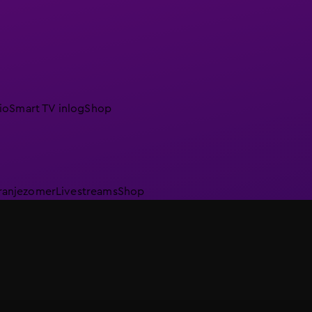
io
Smart TV inlog
Shop
ranjezomer
Livestreams
Shop