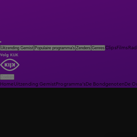
Clips
Films
Rad
Uitzending Gemist
Populaire programma's
Zenders
Genres
Volg KIJK
Zoeken
Home
Uitzending Gemist
Programma's
De Bondgenoten
De O