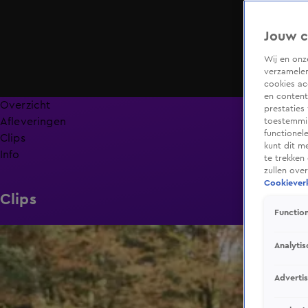
Jouw c
Wij en on
verzamelen
cookies ac
en content
Overzicht
prestaties
Afleveringen
toestemmin
functionel
Clips
kunt dit m
Info
te trekken
zullen ove
Cookieverk
Clips
Function
5:21
Analytis
Adverti