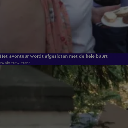
Het avontuur wordt afgesloten met de hele buurt
24 okt 2024, 20:27
3:59