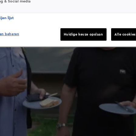
ng & Social media
jen lijst
en beheren
Huidige keuze opslaan
Alle cookie