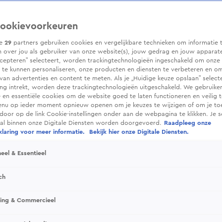
ookievoorkeuren
ze
29
partners gebruiken cookies en vergelijkbare technieken om informatie 
 over jou als gebruiker van onze website(s), jouw gedrag en jouw apparaten.
cepteren” selecteert, worden trackingtechnologieën ingeschakeld om onze 
 te kunnen personaliseren, onze producten en diensten te verbeteren en o
 van advertenties en content te meten. Als je „Huidige keuze opslaan” selecte
g intrekt, worden deze trackingtechnologieën uitgeschakeld. We gebruike
e en essentiële cookies om de website goed te laten functioneren en veilig 
enu op ieder moment opnieuw openen om je keuzes te wijzigen of om je t
 door op de link Cookie-instellingen onder aan de webpagina te klikken. Je s
ral binnen onze Digitale Diensten worden doorgevoerd.
Raadpleeg onze
laring voor meer informatie.
Bekijk hier onze Digitale Diensten.
eel & Essentieel
ch
sing & Commercieel