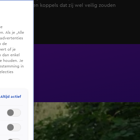
overgebleven koppels dat zij wel veilig zouden
moeten zijn.
te
 Als je „Alle
advertenties
m de
ert of je
n dan enkel
te houden. Je
oestemming in
electies
Altijd actief