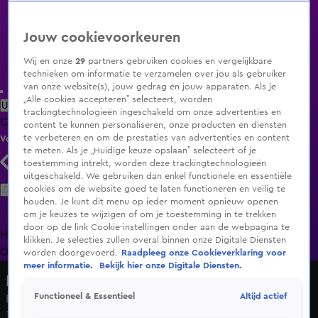
Jouw cookievoorkeuren
Wij en onze
29
partners gebruiken cookies en vergelijkbare
technieken om informatie te verzamelen over jou als gebruiker
van onze website(s), jouw gedrag en jouw apparaten. Als je
„Alle cookies accepteren” selecteert, worden
Uitzending Gemist
Populaire programma's
Zenders
Genres
trackingtechnologieën ingeschakeld om onze advertenties en
Clips
Films
Radio
Smart TV inlog
Shop
content te kunnen personaliseren, onze producten en diensten
te verbeteren en om de prestaties van advertenties en content
Volg KIJK
te meten. Als je „Huidige keuze opslaan” selecteert of je
toestemming intrekt, worden deze trackingtechnologieën
uitgeschakeld. We gebruiken dan enkel functionele en essentiële
Zoeken
cookies om de website goed te laten functioneren en veilig te
houden. Je kunt dit menu op ieder moment opnieuw openen
om je keuzes te wijzigen of om je toestemming in te trekken
door op de link Cookie-instellingen onder aan de webpagina te
Home
Uitzending Gemist
Programma's
De Bondgenoten
De
klikken. Je selecties zullen overal binnen onze Digitale Diensten
Oranjezomer
Livestreams
Shop
worden doorgevoerd.
Raadpleeg onze Cookieverklaring voor
meer informatie.
Bekijk hier onze Digitale Diensten.
Een Eigen Huis
Altijd actief
Functioneel & Essentieel
Een klein feestje tussen het klussen door
11 okt 2024, 20:27