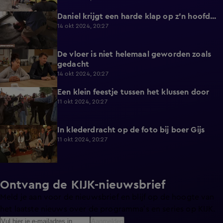
Daniel krijgt een harde klap op z'n hoofd...
3:54
14 okt 2024, 20:27
De vloer is niet helemaal geworden zoals
4:16
gedacht
14 okt 2024, 20:27
Een klein feestje tussen het klussen door
5:58
11 okt 2024, 20:27
In klederdracht op de foto bij boer Gijs
4:42
11 okt 2024, 20:27
Ontvang de KIJK-nieuwsbrief
Meld je aan voor de nieuwsbrief en blijf op de hoogte van
het laatste nieuws over de programma’s en series op KIJK.
Aanmelden