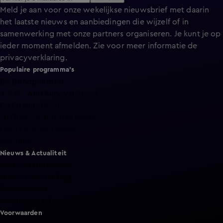
Meld je aan voor onze wekelijkse nieuwsbrief met daarin
het laatste nieuws en aanbiedingen die wijzelf of in
samenwerking met onze partners organiseren. Je kunt je op
ieder moment afmelden. Zie voor meer informatie de
privacyverklaring
.
Populaire programma's
De Bondgenoten
A.S.S. - Anti Survival Show
De Oranjezomer
Mi Dushi: wat is dan liefde?
Lang Leve de Liefde
Het Blok
Nieuws & Actualiteit
Hart van Nederland
Nieuws van de Dag
Shownieuws
Vandaag Inside
Voorwaarden