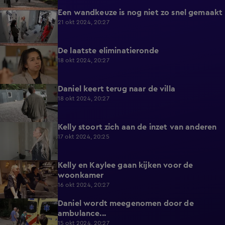
Een wandkeuze is nog niet zo snel gemaakt
4:51
21 okt 2024, 20:27
De laatste eliminatieronde
6:19
18 okt 2024, 20:27
Daniel keert terug naar de villa
4:34
18 okt 2024, 20:27
Kelly stoort zich aan de inzet van anderen
5:19
17 okt 2024, 20:25
Kelly en Kaylee gaan kijken voor de
5:29
woonkamer
16 okt 2024, 20:27
Daniel wordt meegenomen door de
6:20
ambulance...
15 okt 2024, 20:27