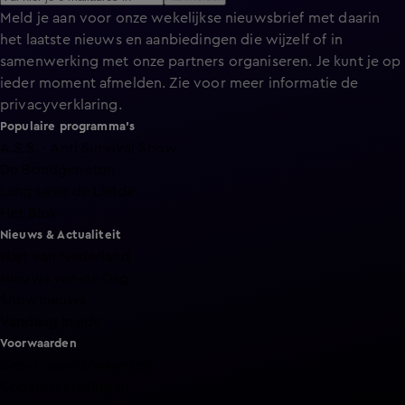
Meld je aan voor onze wekelijkse nieuwsbrief met daarin
het laatste nieuws en aanbiedingen die wijzelf of in
samenwerking met onze partners organiseren. Je kunt je op
ieder moment afmelden. Zie voor meer informatie de
privacyverklaring
.
Populaire programma's
A.S.S. - Anti Survival Show
De Bondgenoten
Lang Leve de Liefde
Het Blok
Nieuws & Actualiteit
Hart van Nederland
Nieuws van de Dag
Shownieuws
Vandaag Inside
Voorwaarden
Gebruiksvoorwaarden
Cookie instellingen