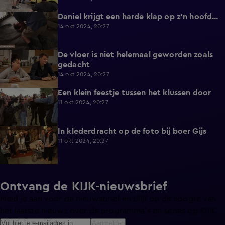
Daniel krijgt een harde klap op z'n hoofd...
3:54
14 okt 2024, 20:27
De vloer is niet helemaal geworden zoals
4:16
gedacht
14 okt 2024, 20:27
Een klein feestje tussen het klussen door
5:58
11 okt 2024, 20:27
In klederdracht op de foto bij boer Gijs
4:42
11 okt 2024, 20:27
Ontvang de KIJK-nieuwsbrief
Meld je aan voor de nieuwsbrief en blijf op de hoogte van
het laatste nieuws over de programma’s en series op KIJK.
Aanmelden