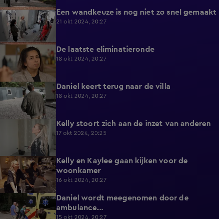
Een wandkeuze is nog niet zo snel gemaakt
4:51
21 okt 2024, 20:27
De laatste eliminatieronde
6:19
18 okt 2024, 20:27
Daniel keert terug naar de villa
4:34
18 okt 2024, 20:27
Kelly stoort zich aan de inzet van anderen
5:19
17 okt 2024, 20:25
Kelly en Kaylee gaan kijken voor de
5:29
woonkamer
16 okt 2024, 20:27
Daniel wordt meegenomen door de
6:20
ambulance...
15 okt 2024, 20:27