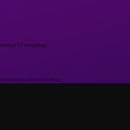
io
Smart TV inlog
Shop
ranjezomer
Livestreams
Shop