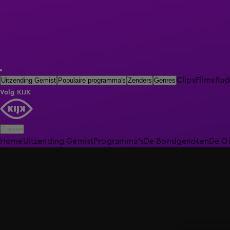
Clips
Films
Rad
Uitzending Gemist
Populaire programma's
Zenders
Genres
Volg KIJK
Zoeken
Home
Uitzending Gemist
Programma's
De Bondgenoten
De O