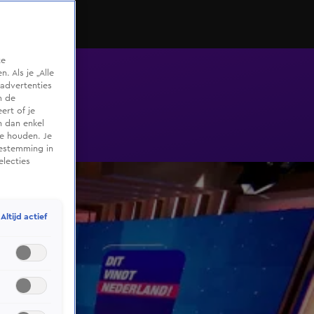
te
 Als je „Alle
advertenties
m de
ert of je
n dan enkel
te houden. Je
oestemming in
electies
Altijd actief