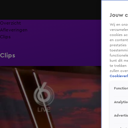
Jouw c
Overzicht
Wij en on
Afleveringen
verzamelen
cookies ac
Clips
en content
prestaties
toestemmin
Clips
functionel
kunt dit m
te trekken
4:07
zullen ove
Cookieverk
Function
Analytis
Adverti