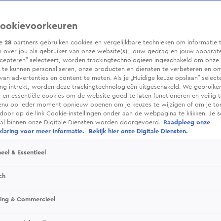
ookievoorkeuren
ze
28
partners gebruiken cookies en vergelijkbare technieken om informatie 
 over jou als gebruiker van onze website(s), jouw gedrag en jouw apparaten.
cepteren” selecteert, worden trackingtechnologieën ingeschakeld om onze 
 te kunnen personaliseren, onze producten en diensten te verbeteren en o
 van advertenties en content te meten. Als je „Huidige keuze opslaan” selecte
g intrekt, worden deze trackingtechnologieën uitgeschakeld. We gebruike
e en essentiële cookies om de website goed te laten functioneren en veilig 
enu op ieder moment opnieuw openen om je keuzes te wijzigen of om je t
 door op de link Cookie-instellingen onder aan de webpagina te klikken. Je s
ral binnen onze Digitale Diensten worden doorgevoerd.
Raadpleeg onze
laring voor meer informatie.
Bekijk hier onze Digitale Diensten.
eel & Essentieel
ch
sing & Commercieel