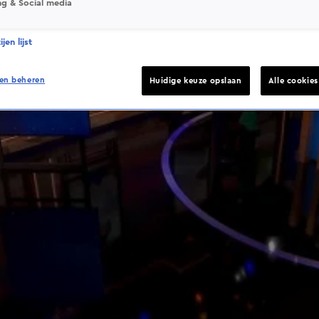
ng & Social media
jen lijst
en beheren
Huidige keuze opslaan
Alle cookie