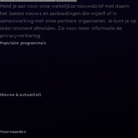
Meld je aan voor onze wekelijkse nieuwsbrief met daarin
het laatste nieuws en aanbiedingen die wijzelf of in
samenwerking met onze partners organiseren. Je kunt je op
ieder moment afmelden. Zie voor meer informatie de
privacyverklaring
.
Populaire programma's
De Bondgenoten
A.S.S. - Anti Survival Show
De Oranjezomer
Mi Dushi: wat is dan liefde?
Lang Leve de Liefde
Het Blok
Nieuws & Actualiteit
Hart van Nederland
Nieuws van de Dag
Shownieuws
Vandaag Inside
Voorwaarden