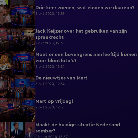
Drie keer zoenen, wat vinden we daarvan?
4:57
8 okt 2020, 19:33
Jack Keijzer over het gebruiken van zijn
9:54
spreekrecht
7 okt 2020, 19:36
Moet er een bovengrens aan leeftijd komen
2:20
voor blootfoto's?
5 okt 2020, 19:34
De nieuwtjes van Mart
3:08
5 okt 2020, 19:34
Mart op vrijdag!
4:10
2 okt 2020, 19:35
Maakt de huidige situatie Nederland
0:40
somber?
28 sep 2020, 18:57