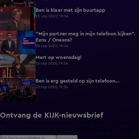
Ben is klaar met zijn buurtapp
0:34
25 sep 2020, 19:34
"Mijn partner mag in mijn telefoon kijken".
0:16
Eens / Oneens?
25 sep 2020, 19:34
Mart op woensdag!
4:00
23 sep 2020, 19:34
Ben is erg gesteld op zijn telefoon...
2:42
23 sep 2020, 19:34
Ontvang de KIJK-nieuwsbrief
Meld je aan voor de nieuwsbrief en blijf op de hoogte van
het laatste nieuws over de programma’s en series op KIJK.
Aanmelden