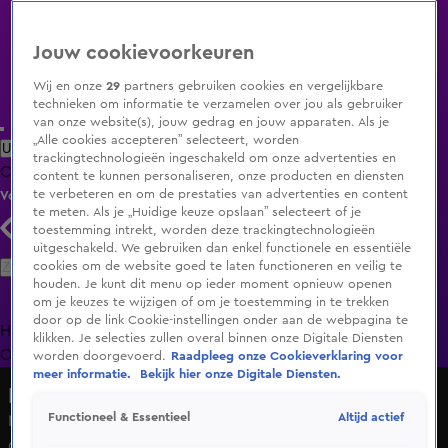
Jouw cookievoorkeuren
Wij en onze
29
partners gebruiken cookies en vergelijkbare
technieken om informatie te verzamelen over jou als gebruiker
van onze website(s), jouw gedrag en jouw apparaten. Als je
„Alle cookies accepteren” selecteert, worden
Uitzending Gemist
Populaire programma's
Zenders
Genres
trackingtechnologieën ingeschakeld om onze advertenties en
Clips
Films
Radio
Smart TV inlog
Shop
content te kunnen personaliseren, onze producten en diensten
te verbeteren en om de prestaties van advertenties en content
Volg KIJK
te meten. Als je „Huidige keuze opslaan” selecteert of je
toestemming intrekt, worden deze trackingtechnologieën
uitgeschakeld. We gebruiken dan enkel functionele en essentiële
Zoeken
cookies om de website goed te laten functioneren en veilig te
houden. Je kunt dit menu op ieder moment opnieuw openen
om je keuzes te wijzigen of om je toestemming in te trekken
door op de link Cookie-instellingen onder aan de webpagina te
Home
Uitzending Gemist
Programma's
De Bondgenoten
De
klikken. Je selecties zullen overal binnen onze Digitale Diensten
Oranjezomer
Livestreams
Shop
worden doorgevoerd.
Raadpleeg onze Cookieverklaring voor
meer informatie.
Bekijk hier onze Digitale Diensten.
Dit vindt Nederland
Altijd actief
Functioneel & Essentieel
Miranda wil schaamte rondom de voedselbank
doorbreken