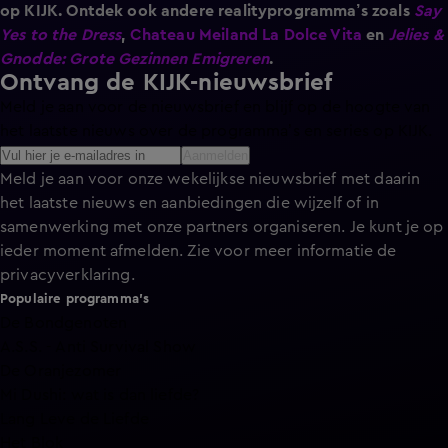
op KIJK. Ontdek ook andere realityprogramma’s zoals
Say
Yes to the Dress
,
Chateau Meiland La Dolce Vita
en
Jelies &
Gnodde: Grote Gezinnen Emigreren
.
Ontvang de KIJK-nieuwsbrief
Meld je aan voor de nieuwsbrief en blijf op de hoogte van
het laatste nieuws over de programma’s en series op KIJK.
Aanmelden
Meld je aan voor onze wekelijkse nieuwsbrief met daarin
het laatste nieuws en aanbiedingen die wijzelf of in
samenwerking met onze partners organiseren. Je kunt je op
ieder moment afmelden. Zie voor meer informatie de
privacyverklaring
.
Populaire programma's
De Bondgenoten
A.S.S. - Anti Survival Show
De Oranjezomer
Mi Dushi: wat is dan liefde?
Lang Leve de Liefde
Het Blok