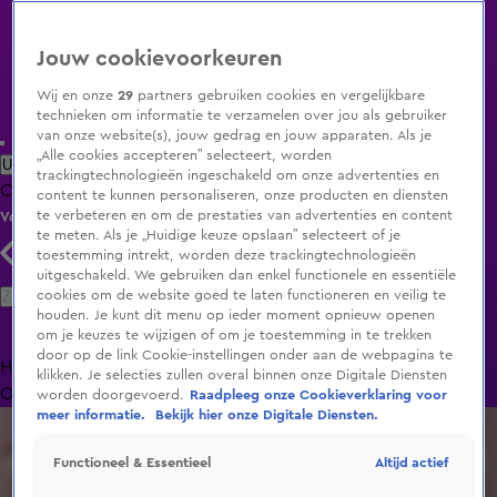
Jouw cookievoorkeuren
Wij en onze
29
partners gebruiken cookies en vergelijkbare
technieken om informatie te verzamelen over jou als gebruiker
van onze website(s), jouw gedrag en jouw apparaten. Als je
„Alle cookies accepteren” selecteert, worden
Uitzending Gemist
Populaire programma's
Zenders
Genres
trackingtechnologieën ingeschakeld om onze advertenties en
Clips
Films
Radio
Smart TV inlog
Shop
content te kunnen personaliseren, onze producten en diensten
te verbeteren en om de prestaties van advertenties en content
Volg KIJK
te meten. Als je „Huidige keuze opslaan” selecteert of je
toestemming intrekt, worden deze trackingtechnologieën
uitgeschakeld. We gebruiken dan enkel functionele en essentiële
Zoeken
cookies om de website goed te laten functioneren en veilig te
houden. Je kunt dit menu op ieder moment opnieuw openen
om je keuzes te wijzigen of om je toestemming in te trekken
door op de link Cookie-instellingen onder aan de webpagina te
Home
Uitzending Gemist
Programma's
De Bondgenoten
De
klikken. Je selecties zullen overal binnen onze Digitale Diensten
Oranjezomer
Livestreams
Shop
worden doorgevoerd.
Raadpleeg onze Cookieverklaring voor
meer informatie.
Bekijk hier onze Digitale Diensten.
Altijd actief
Functioneel & Essentieel