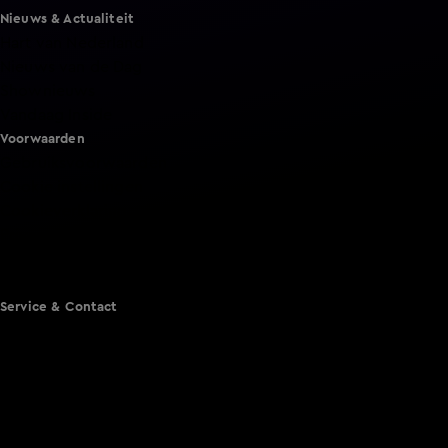
Nieuws & Actualiteit
Hart van Nederland
Nieuws van de Dag
Shownieuws
Vandaag Inside
Voorwaarden
Gebruiksvoorwaarden
Cookie instellingen
Cookieverklaring
Privacyverklaring
Toegankelijkheid
Algemene voorwaarden KIJK
Service & Contact
Aanmelden voor een programma
Acties
Adverteren
Smart TV inlog
Over KIJK