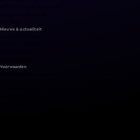
Mi Dushi: wat is dan liefde?
Lang Leve de Liefde
Het Blok
Nieuws & Actualiteit
Hart van Nederland
Nieuws van de Dag
Shownieuws
Vandaag Inside
Voorwaarden
Gebruiksvoorwaarden
Cookie instellingen
Cookieverklaring
Privacyverklaring
Toegankelijkheid
Algemene voorwaarden KIJK
Service & Contact
Aanmelden voor een programma
Acties