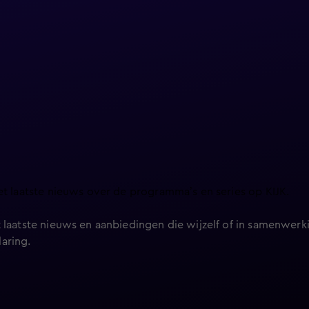
et laatste nieuws over de programma’s en series op KIJK.
 laatste nieuws en aanbiedingen die wijzelf of in samenwerki
laring
.