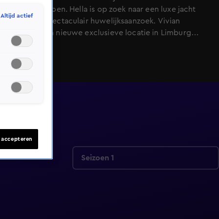
van het seizoen. Hella is op zoek naar een luxe jacht
Altijd actief
voor een spectaculair huwelijksaanzoek. Vivian
bezoekt een nieuwe exclusieve locatie in Limburg
voor haar portfolio. In verband met de hitte, treffen
Nikki en Inge in Toscane extra maatregelen voor de
ceremonie. En tot overmaat van ramp, loopt er een
gast rond op het terrein, die niet op de gastenlijst
staat.
s accepteren
Seizoen 1