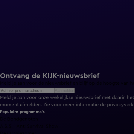
Ontvang de KIJK-nieuwsbrief
Meld je aan voor de nieuwsbrief en blijf op de hoogte van h
Aanmelden
Meld je aan voor onze wekelijkse nieuwsbrief met daarin het
moment afmelden. Zie voor meer informatie de
privacyverk
Populaire programma's
De Bondgenoten
A.S.S. - Anti Survival Show
De Oranjezomer