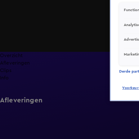
Function
Analytis
Adverti
Marketi
Overzicht
Afleveringen
Clips
Derde parti
Info
Voorkeur
Afleveringen