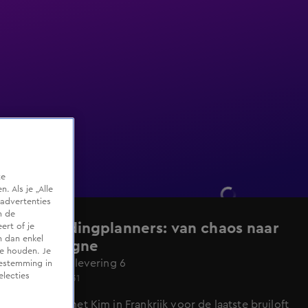
te
 Als je „Alle
advertenties
m de
De weddingplanners: van chaos naar
ert of je
n dan enkel
champagne
te houden. Je
Seizoen 1, aflevering 6
oestemming in
electies
Di 19 mei, 21:31
Susanna is met Kim in Frankrijk voor de laatste bruiloft