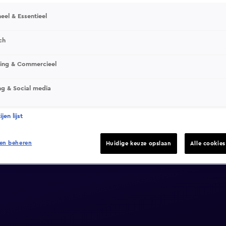
eel & Essentieel
ch
sing & Commercieel
ng & Social media
jen lijst
en beheren
Huidige keuze opslaan
Alle cookie