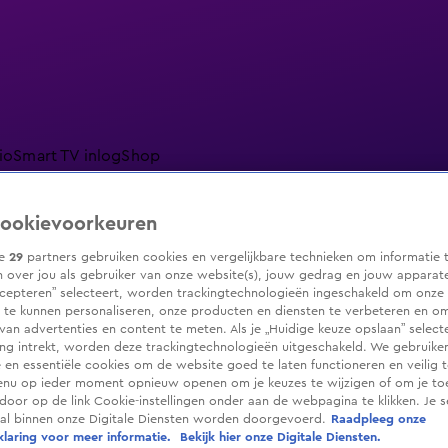
io
Smart TV inlog
Shop
ookievoorkeuren
ze
29
partners gebruiken cookies en vergelijkbare technieken om informatie 
ranjezomer
Livestreams
Shop
 over jou als gebruiker van onze website(s), jouw gedrag en jouw apparaten.
cepteren” selecteert, worden trackingtechnologieën ingeschakeld om onze 
 te kunnen personaliseren, onze producten en diensten te verbeteren en o
 van advertenties en content te meten. Als je „Huidige keuze opslaan” selecte
g intrekt, worden deze trackingtechnologieën uitgeschakeld. We gebruike
e en essentiële cookies om de website goed te laten functioneren en veilig 
enu op ieder moment opnieuw openen om je keuzes te wijzigen of om je t
 door op de link Cookie-instellingen onder aan de webpagina te klikken. Je s
ral binnen onze Digitale Diensten worden doorgevoerd.
Raadpleeg onze
laring voor meer informatie.
Bekijk hier onze Digitale Diensten.