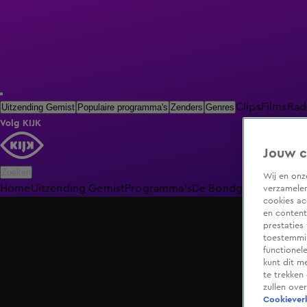
Clips
Films
Rad
Uitzending Gemist
Populaire programma's
Zenders
Genres
Volg KIJK
Jouw c
Zoeken
Wij en on
Home
Uitzending Gemist
Programma's
De Bondgenoten
De O
verzamelen
cookies ac
en content
prestaties
toestemmin
functionel
kunt dit m
te trekken
zullen ove
Cookieverk