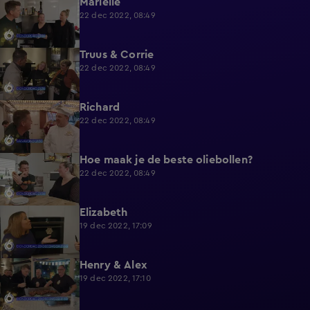
Marielle
0:57
22 dec 2022, 08:49
Truus & Corrie
1:00
22 dec 2022, 08:49
Richard
0:59
22 dec 2022, 08:49
Hoe maak je de beste oliebollen?
0:53
22 dec 2022, 08:49
Elizabeth
1:02
19 dec 2022, 17:09
Henry & Alex
1:01
19 dec 2022, 17:10