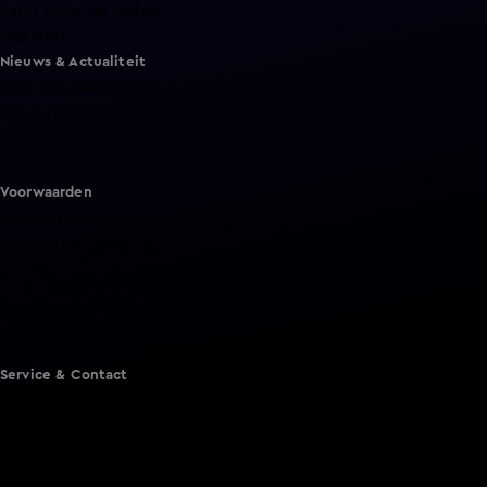
Lang Leve de Liefde
Het Blok
Nieuws & Actualiteit
Hart van Nederland
Nieuws van de Dag
Shownieuws
Vandaag Inside
Voorwaarden
Gebruiksvoorwaarden
Cookie instellingen
Cookieverklaring
Privacyverklaring
Toegankelijkheid
Algemene voorwaarden KIJK
Service & Contact
Aanmelden voor een programma
Acties
Adverteren
Smart TV inlog