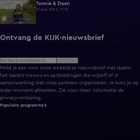
Tonnie & Daan
0:57
19 dec 2022, 17:10
Ontvang de KIJK-nieuwsbrief
Meld je aan voor de nieuwsbrief en blijf op de hoogte van
het laatste nieuws over de programma’s en series op KIJK.
Aanmelden
Meld je aan voor onze wekelijkse nieuwsbrief met daarin
het laatste nieuws en aanbiedingen die wijzelf of in
samenwerking met onze partners organiseren. Je kunt je op
ieder moment afmelden. Zie voor meer informatie de
privacyverklaring
.
Populaire programma's
De Bondgenoten
A.S.S. - Anti Survival Show
De Oranjezomer
Mi Dushi: wat is dan liefde?