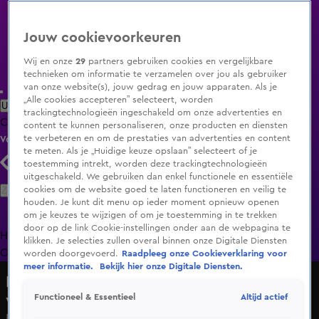
Jouw cookievoorkeuren
Wij en onze
29
partners gebruiken cookies en vergelijkbare
technieken om informatie te verzamelen over jou als gebruiker
van onze website(s), jouw gedrag en jouw apparaten. Als je
„Alle cookies accepteren” selecteert, worden
Uitzending Gemist
Populaire programma's
Zenders
Genres
trackingtechnologieën ingeschakeld om onze advertenties en
Clips
Films
Radio
Smart TV inlog
Shop
content te kunnen personaliseren, onze producten en diensten
te verbeteren en om de prestaties van advertenties en content
Volg KIJK
te meten. Als je „Huidige keuze opslaan” selecteert of je
toestemming intrekt, worden deze trackingtechnologieën
uitgeschakeld. We gebruiken dan enkel functionele en essentiële
Zoeken
cookies om de website goed te laten functioneren en veilig te
houden. Je kunt dit menu op ieder moment opnieuw openen
om je keuzes te wijzigen of om je toestemming in te trekken
door op de link Cookie-instellingen onder aan de webpagina te
Home
Uitzending Gemist
Programma's
De Bondgenoten
De
klikken. Je selecties zullen overal binnen onze Digitale Diensten
Oranjezomer
Livestreams
Shop
worden doorgevoerd.
Raadpleeg onze Cookieverklaring voor
meer informatie.
Bekijk hier onze Digitale Diensten.
De Staatsloterij Beste Oliebollenbakker
van Nederland
Altijd actief
Functioneel & Essentieel
Hugo