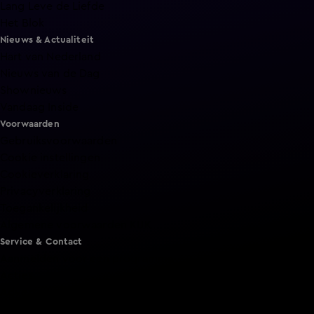
Lang Leve de Liefde
Het Blok
Nieuws & Actualiteit
Hart van Nederland
Nieuws van de Dag
Shownieuws
Vandaag Inside
Voorwaarden
Gebruiksvoorwaarden
Cookie instellingen
Cookieverklaring
Privacyverklaring
Toegankelijkheid
Algemene voorwaarden KIJK
Service & Contact
Aanmelden voor een programma
Acties
Adverteren
Smart TV inlog