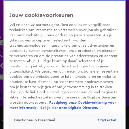
Jouw cookievoorkeuren
Wij en onze
29
partners gebruiken cookies en vergelijkbare
technieken om informatie te verzamelen over jou als gebruiker
van onze website(s), jouw gedrag en jouw apparaten. Als je
„Alle cookies accepteren” selecteert, worden
Uitzending Gemist
Populaire programma's
Zenders
Genres
trackingtechnologieën ingeschakeld om onze advertenties en
Clips
Films
Radio
Smart TV inlog
Shop
content te kunnen personaliseren, onze producten en diensten
te verbeteren en om de prestaties van advertenties en content
Volg KIJK
te meten. Als je „Huidige keuze opslaan” selecteert of je
toestemming intrekt, worden deze trackingtechnologieën
uitgeschakeld. We gebruiken dan enkel functionele en essentiële
Zoeken
cookies om de website goed te laten functioneren en veilig te
houden. Je kunt dit menu op ieder moment opnieuw openen
om je keuzes te wijzigen of om je toestemming in te trekken
door op de link Cookie-instellingen onder aan de webpagina te
Home
Uitzending Gemist
Programma's
De Bondgenoten
De
klikken. Je selecties zullen overal binnen onze Digitale Diensten
Oranjezomer
Livestreams
Shop
worden doorgevoerd.
Raadpleeg onze Cookieverklaring voor
meer informatie.
Bekijk hier onze Digitale Diensten.
De Staatsloterij Beste Oliebollenbakker
van Nederland
Altijd actief
Functioneel & Essentieel
Truus & Corrie