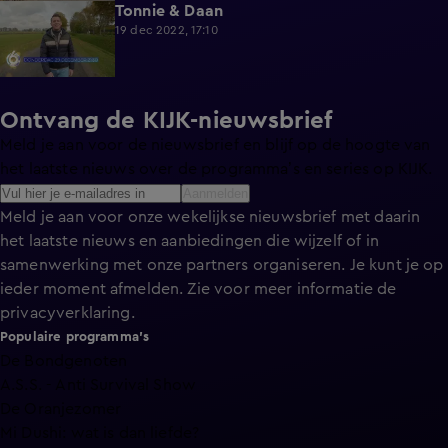
Tonnie & Daan
0:57
19 dec 2022, 17:10
Ontvang de KIJK-nieuwsbrief
Meld je aan voor de nieuwsbrief en blijf op de hoogte van
het laatste nieuws over de programma’s en series op KIJK.
Aanmelden
Meld je aan voor onze wekelijkse nieuwsbrief met daarin
het laatste nieuws en aanbiedingen die wijzelf of in
samenwerking met onze partners organiseren. Je kunt je op
ieder moment afmelden. Zie voor meer informatie de
privacyverklaring
.
Populaire programma's
De Bondgenoten
A.S.S. - Anti Survival Show
De Oranjezomer
Mi Dushi: wat is dan liefde?