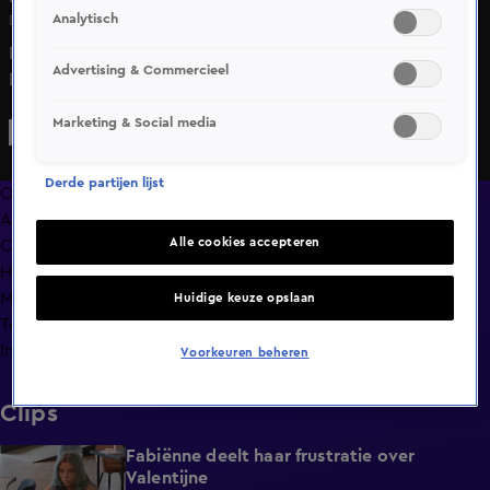
Analytisch
Do 11 juni, 09:06
Remy Bonjasky en Mory Kromah bezoeken De
Advertising & Commercieel
Bondgenoten
Marketing & Social media
Derde partijen lijst
Overzicht
Afleveringen
Alle cookies accepteren
Clips
Hoe is het nu met?
Macdate met Nick Eshuis
Huidige keuze opslaan
Terugblik
Info
Voorkeuren beheren
Clips
Fabiënne deelt haar frustratie over
0:29
Valentijne