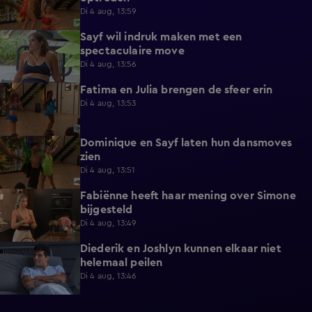
Di 4 aug, 13:59
Sayf wil indruk maken met een
0:41
spectaculaire move
Di 4 aug, 13:56
Fatima en Julia brengen de sfeer erin
0:33
Di 4 aug, 13:53
Dominique en Sayf laten hun dansmoves
0:35
zien
Di 4 aug, 13:51
Fabiënne heeft haar mening over Simone
0:24
bijgesteld
Di 4 aug, 13:49
Diederik en Joshlyn kunnen elkaar niet
0:59
helemaal peilen
Di 4 aug, 13:46