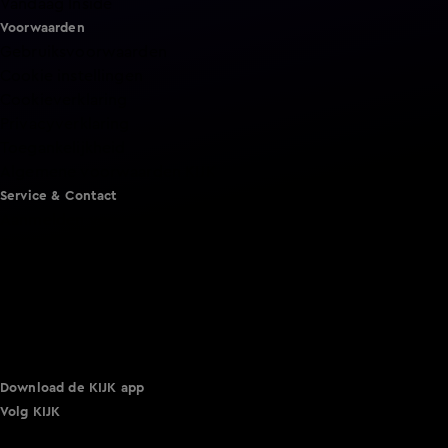
Vandaag Inside
Voorwaarden
Gebruiksvoorwaarden
Cookie instellingen
Cookieverklaring
Privacyverklaring
Toegankelijkheid
Algemene voorwaarden KIJK
Service & Contact
Aanmelden voor een programma
Acties
Adverteren
Smart TV inlog
Over KIJK
Vacatures
Klantenservice
Download de KIJK app
Volg KIJK
©
2026 Talpa Network. Alle rechten voorbehouden. Geen