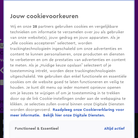
Jouw cookievoorkeuren
Wij en onze
28
partners gebruiken cookies en vergelijkbare
technieken om informatie te verzamelen over jou als gebruiker
van onze website(s), jouw gedrag en jouw apparaten. Als je
„Alle cookies accepteren” selecteert, worden
Uitzending Gemist
Populaire programma's
Zenders
Genres
trackingtechnologieën ingeschakeld om onze advertenties en
Clips
Films
Radio
Smart TV inlog
Shop
content te kunnen personaliseren, onze producten en diensten
te verbeteren en om de prestaties van advertenties en content
Volg KIJK
te meten. Als je „Huidige keuze opslaan” selecteert of je
toestemming intrekt, worden deze trackingtechnologieën
uitgeschakeld. We gebruiken dan enkel functionele en essentiële
Zoeken
cookies om de website goed te laten functioneren en veilig te
houden. Je kunt dit menu op ieder moment opnieuw openen
om je keuzes te wijzigen of om je toestemming in te trekken
door op de link Cookie-instellingen onder aan de webpagina te
Home
Uitzending Gemist
Programma's
De Bondgenoten
De
klikken. Je selecties zullen overal binnen onze Digitale Diensten
Oranjezomer
Livestreams
Shop
worden doorgevoerd.
Raadpleeg onze Cookieverklaring voor
meer informatie.
Bekijk hier onze Digitale Diensten.
De Bondgenoten
Altijd actief
Functioneel & Essentieel
Remy Bonjasky en Mory Kromah bezoeken De
Bondgenoten