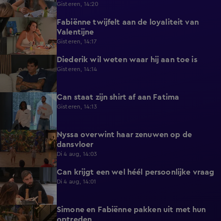
Gisteren, 14:20
Fabiënne twijfelt aan de loyaliteit van
0:58
Valentijne
Gisteren, 14:17
Diederik wil weten waar hij aan toe is
0:48
Gisteren, 14:14
Can staat zijn shirt af aan Fatima
1:13
Gisteren, 14:13
Nyssa overwint haar zenuwen op de
0:35
dansvloer
Di 4 aug, 14:03
Can krijgt een wel héél persoonlijke vraag
0:34
Di 4 aug, 14:01
Simone en Fabiënne pakken uit met hun
0:34
optreden