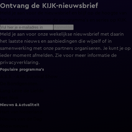
Ontvang de KIJK-nieuwsbrief
Meld je aan voor de nieuwsbrief en blijf op de hoogte van
het laatste nieuws over de programma’s en series op KIJK.
Aanmelden
Meld je aan voor onze wekelijkse nieuwsbrief met daarin
het laatste nieuws en aanbiedingen die wijzelf of in
samenwerking met onze partners organiseren. Je kunt je op
ieder moment afmelden. Zie voor meer informatie de
privacyverklaring
.
Populaire programma's
A.S.S. - Anti Survival Show
De Bondgenoten
Lang Leve de Liefde
Het Blok
Nieuws & Actualiteit
Hart van Nederland
Nieuws van de Dag
Shownieuws