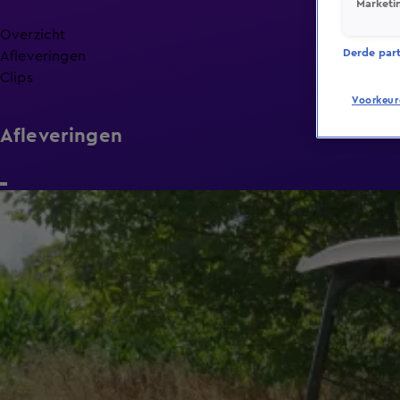
Marketi
Overzicht
Derde parti
Afleveringen
Clips
Voorkeur
Afleveringen
40:47