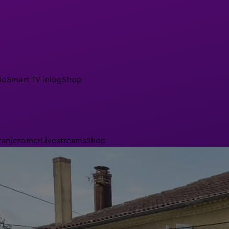
io
Smart TV inlog
Shop
ranjezomer
Livestreams
Shop