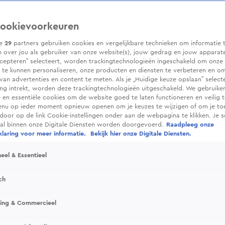
ookievoorkeuren
ze
29
partners gebruiken cookies en vergelijkbare technieken om informatie 
 over jou als gebruiker van onze website(s), jouw gedrag en jouw apparaten.
cepteren” selecteert, worden trackingtechnologieën ingeschakeld om onze 
 te kunnen personaliseren, onze producten en diensten te verbeteren en o
 van advertenties en content te meten. Als je „Huidige keuze opslaan” selecte
g intrekt, worden deze trackingtechnologieën uitgeschakeld. We gebruike
e en essentiële cookies om de website goed te laten functioneren en veilig 
enu op ieder moment opnieuw openen om je keuzes te wijzigen of om je t
 door op de link Cookie-instellingen onder aan de webpagina te klikken. Je s
ral binnen onze Digitale Diensten worden doorgevoerd.
Raadpleeg onze
laring voor meer informatie.
Bekijk hier onze Digitale Diensten.
 Van Zandwijk en het jonge boerenkoppel Linde
volgd tijdens het najagen van hun boerendroom
eel & Essentieel
ch
sing & Commercieel