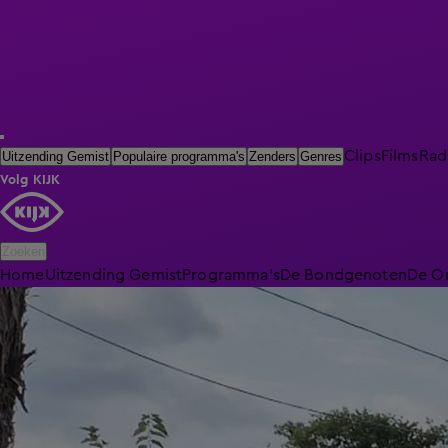
Clips
Films
Rad
Uitzending Gemist
Populaire programma's
Zenders
Genres
Volg KIJK
Zoeken
Home
Uitzending Gemist
Programma's
De Bondgenoten
De O