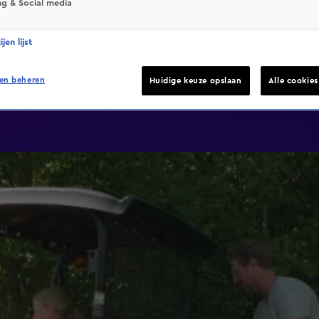
ng & Social media
jen lijst
en beheren
Huidige keuze opslaan
Alle cookie