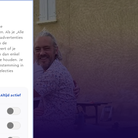
te
 Als je „Alle
advertenties
m de
ert of je
n dan enkel
te houden. Je
oestemming in
electies
Altijd actief