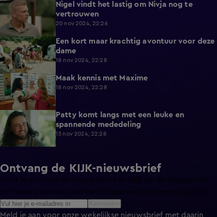
Nigel vindt het lastig om Nivja nog te
4:35
vertrouwen
20 nov 2024, 22:26
Een kort maar krachtig avontuur voor deze
5:36
dame
18 nov 2024, 22:28
Maak kennis met Maxime
4:56
18 nov 2024, 22:28
Patty komt langs met een leuke en
4:42
spannende mededeling
13 nov 2024, 22:28
Ontvang de KIJK-nieuwsbrief
Meld je aan voor de nieuwsbrief en blijf op de hoogte van
het laatste nieuws over de programma’s en series op KIJK.
Aanmelden
Meld je aan voor onze wekelijkse nieuwsbrief met daarin