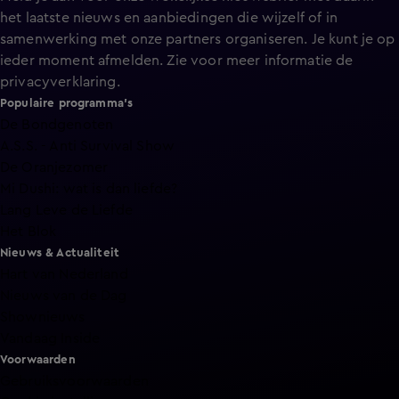
het laatste nieuws en aanbiedingen die wijzelf of in
samenwerking met onze partners organiseren. Je kunt je op
ieder moment afmelden. Zie voor meer informatie de
privacyverklaring
.
Populaire programma's
De Bondgenoten
A.S.S. - Anti Survival Show
De Oranjezomer
Mi Dushi: wat is dan liefde?
Lang Leve de Liefde
Het Blok
Nieuws & Actualiteit
Hart van Nederland
Nieuws van de Dag
Shownieuws
Vandaag Inside
Voorwaarden
Gebruiksvoorwaarden