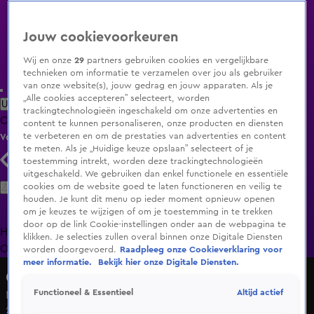
Jouw cookievoorkeuren
Wij en onze
29
partners gebruiken cookies en vergelijkbare
technieken om informatie te verzamelen over jou als gebruiker
van onze website(s), jouw gedrag en jouw apparaten. Als je
„Alle cookies accepteren” selecteert, worden
Uitzending Gemist
Populaire programma's
Zenders
Genres
trackingtechnologieën ingeschakeld om onze advertenties en
Clips
Films
Radio
Smart TV inlog
Shop
content te kunnen personaliseren, onze producten en diensten
te verbeteren en om de prestaties van advertenties en content
Volg KIJK
te meten. Als je „Huidige keuze opslaan” selecteert of je
toestemming intrekt, worden deze trackingtechnologieën
uitgeschakeld. We gebruiken dan enkel functionele en essentiële
Zoeken
cookies om de website goed te laten functioneren en veilig te
houden. Je kunt dit menu op ieder moment opnieuw openen
om je keuzes te wijzigen of om je toestemming in te trekken
door op de link Cookie-instellingen onder aan de webpagina te
Home
Uitzending Gemist
Programma's
De Bondgenoten
De
klikken. Je selecties zullen overal binnen onze Digitale Diensten
Oranjezomer
Livestreams
Shop
worden doorgevoerd.
Raadpleeg onze Cookieverklaring voor
meer informatie.
Bekijk hier onze Digitale Diensten.
Charmes in de Strijd
Altijd actief
Functioneel & Essentieel
Niemand had dit aan zien komen...
25 nov 2024, 22:28