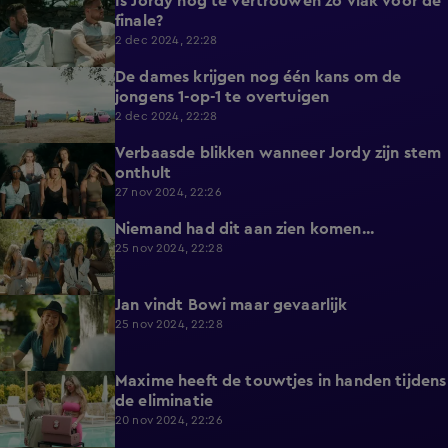
Is Jordy nog te vertrouwen zo vlak voor de
4:38
finale?
2 dec 2024, 22:28
De dames krijgen nog één kans om de
4:57
jongens 1-op-1 te overtuigen
2 dec 2024, 22:28
Verbaasde blikken wanneer Jordy zijn stem
4:58
onthult
27 nov 2024, 22:26
Niemand had dit aan zien komen...
4:19
25 nov 2024, 22:28
Jan vindt Bowi maar gevaarlijk
4:34
25 nov 2024, 22:28
Maxime heeft de touwtjes in handen tijdens
5:08
de eliminatie
20 nov 2024, 22:26