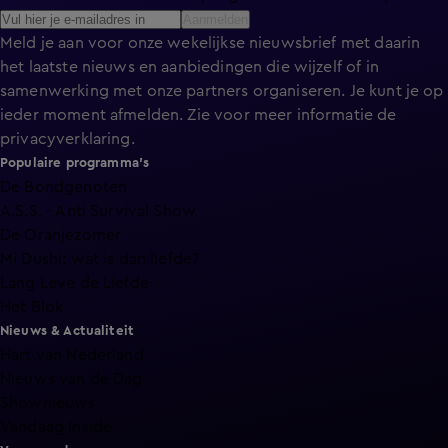
Aanmelden
Meld je aan voor onze wekelijkse nieuwsbrief met daarin
het laatste nieuws en aanbiedingen die wijzelf of in
samenwerking met onze partners organiseren. Je kunt je op
ieder moment afmelden. Zie voor meer informatie de
privacyverklaring
.
Populaire programma's
De Bondgenoten
A.S.S. - Anti Survival Show
De Oranjezomer
Mi Dushi: wat is dan liefde?
Lang Leve de Liefde
Het Blok
Nieuws & Actualiteit
Hart van Nederland
Nieuws van de Dag
Shownieuws
Vandaag Inside