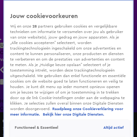
Jouw cookievoorkeuren
Wij en onze
28
partners gebruiken cookies en vergelijkbare
technieken om informatie te verzamelen over jou als gebruiker
van onze website(s), jouw gedrag en jouw apparaten. Als je
„Alle cookies accepteren” selecteert, worden
Uitzending Gemist
Populaire programma's
Zenders
Genres
trackingtechnologieën ingeschakeld om onze advertenties en
Clips
Films
Radio
Smart TV inlog
Shop
content te kunnen personaliseren, onze producten en diensten
te verbeteren en om de prestaties van advertenties en content
Volg KIJK
te meten. Als je „Huidige keuze opslaan” selecteert of je
toestemming intrekt, worden deze trackingtechnologieën
uitgeschakeld. We gebruiken dan enkel functionele en essentiële
Zoeken
cookies om de website goed te laten functioneren en veilig te
houden. Je kunt dit menu op ieder moment opnieuw openen
om je keuzes te wijzigen of om je toestemming in te trekken
door op de link Cookie-instellingen onder aan de webpagina te
Home
Uitzending Gemist
Programma's
De Bondgenoten
De
klikken. Je selecties zullen overal binnen onze Digitale Diensten
Oranjezomer
Livestreams
Shop
worden doorgevoerd.
Raadpleeg onze Cookieverklaring voor
meer informatie.
Bekijk hier onze Digitale Diensten.
Charmes in de Strijd
Altijd actief
Functioneel & Essentieel
Seizoen 1, aflevering 9
25 nov 2024, 22:28