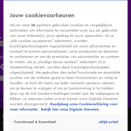
Jouw cookievoorkeuren
Wij en onze
28
partners gebruiken cookies en vergelijkbare
technieken om informatie te verzamelen over jou als gebruiker
van onze website(s), jouw gedrag en jouw apparaten. Als je
„Alle cookies accepteren” selecteert, worden
Uitzending Gemist
Populaire programma's
Zenders
Genres
trackingtechnologieën ingeschakeld om onze advertenties en
Clips
Films
Radio
Smart TV inlog
Shop
content te kunnen personaliseren, onze producten en diensten
te verbeteren en om de prestaties van advertenties en content
Volg KIJK
te meten. Als je „Huidige keuze opslaan” selecteert of je
toestemming intrekt, worden deze trackingtechnologieën
uitgeschakeld. We gebruiken dan enkel functionele en essentiële
Zoeken
cookies om de website goed te laten functioneren en veilig te
houden. Je kunt dit menu op ieder moment opnieuw openen
om je keuzes te wijzigen of om je toestemming in te trekken
door op de link Cookie-instellingen onder aan de webpagina te
Home
Uitzending Gemist
Programma's
De Bondgenoten
De
klikken. Je selecties zullen overal binnen onze Digitale Diensten
Oranjezomer
Livestreams
Shop
worden doorgevoerd.
Raadpleeg onze Cookieverklaring voor
meer informatie.
Bekijk hier onze Digitale Diensten.
Bij Andy in de Auto!
Altijd actief
Functioneel & Essentieel
Hoe is het nu tussen Charlotte en Sjorleone
12 mrt 2025, 10:20