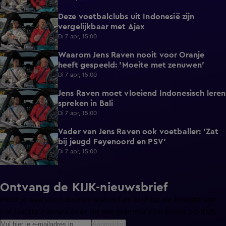
Deze voetbalclubs uit Indonesië zijn
1:17
vergelijkbaar met Ajax
Di 7 apr, 15:00
Waarom Jens Raven nooit voor Oranje
0:56
heeft gespeeld: 'Moeite met zenuwen'
Di 7 apr, 15:00
Jens Raven moet vloeiend Indonesisch leren
0:31
spreken in Bali
Di 7 apr, 15:00
Vader van Jens Raven ook voetballer: 'Zat
0:43
bij jeugd Feyenoord en PSV'
Di 7 apr, 15:00
Ontvang de KIJK-nieuwsbrief
Meld je aan voor de nieuwsbrief en blijf op de hoogte van
het laatste nieuws over de programma’s en series op KIJK.
Aanmelden