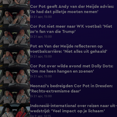
Cor Pot geeft Andy van der Meijde advies:
0:33
'Je had dat pilletje moeten nemen'
Di 21 apr, 15:00
Cor Pot niet meer naar WK voetbal: 'Niet
0:46
zo'n fan van die Trump'
Di 21 apr, 15:00
Pot en Van der Meijde reflecteren op
1:10
voetbalcarrière: 'Niet alles uit gehaald'
Di 21 apr, 15:00
Cor Pot over wilde avond met Dolly Dots:
1:27
'Om me heen hangen en zoenen'
Di 21 apr, 15:00
Neonazi's bedreigden Cor Pot in Dresden:
0:34
'Rechts-extremisme daar'
Di 21 apr, 15:00
Indonesië-international over reizen naar uit-
1:09
wedstrijd: 'Veel impact op je lichaam'
Do 9 apr, 12:15