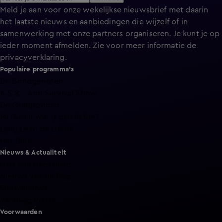
Meld je aan voor onze wekelijkse nieuwsbrief met daarin
het laatste nieuws en aanbiedingen die wijzelf of in
samenwerking met onze partners organiseren. Je kunt je op
ieder moment afmelden. Zie voor meer informatie de
privacyverklaring
.
Populaire programma's
De Bondgenoten
A.S.S. - Anti Survival Show
De Oranjezomer
Mi Dushi: wat is dan liefde?
Lang Leve de Liefde
Het Blok
Nieuws & Actualiteit
Hart van Nederland
Nieuws van de Dag
Shownieuws
Vandaag Inside
Voorwaarden