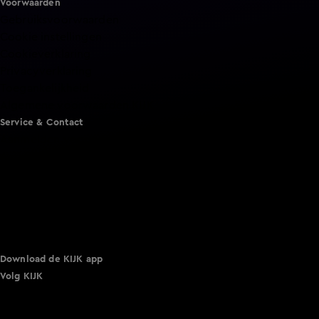
Voorwaarden
Gebruiksvoorwaarden
Cookie instellingen
Cookieverklaring
Privacyverklaring
Toegankelijkheid
Algemene voorwaarden KIJK
Service & Contact
Aanmelden voor een programma
Acties
Adverteren
Smart TV inlog
Over KIJK
Vacatures
Klantenservice
Download de KIJK app
Volg KIJK
©
2026 Talpa Network. Alle rechten voorbehouden. Geen
tekst- en datamining.