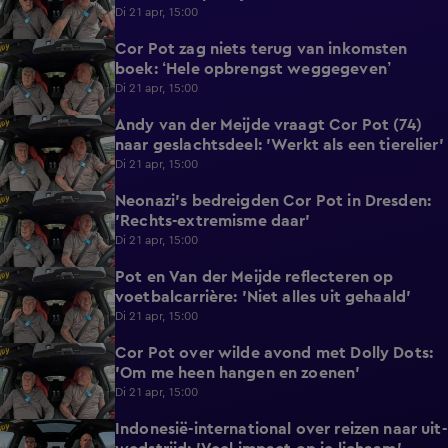
Di 21 apr, 15:00
Cor Pot zag niets terug van inkomsten
1:22
boek: ‘Hele opbrengst weggegeven’
Di 21 apr, 15:00
Andy van der Meijde vraagt Cor Pot (74)
0:45
naar geslachtsdeel: 'Werkt als een tierelier'
Di 21 apr, 15:00
Neonazi's bedreigden Cor Pot in Dresden:
0:34
'Rechts-extremisme daar'
Di 21 apr, 15:00
Pot en Van der Meijde reflecteren op
1:10
voetbalcarrière: 'Niet alles uit gehaald'
Di 21 apr, 15:00
Cor Pot over wilde avond met Dolly Dots:
1:27
'Om me heen hangen en zoenen'
Di 21 apr, 15:00
Indonesië-international over reizen naar uit-
1:09