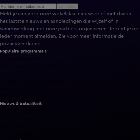
Aanmelden
Meld je aan voor onze wekelijkse nieuwsbrief met daarin
het laatste nieuws en aanbiedingen die wijzelf of in
samenwerking met onze partners organiseren. Je kunt je op
ieder moment afmelden. Zie voor meer informatie de
privacyverklaring
.
Populaire programma's
De Bondgenoten
A.S.S. - Anti Survival Show
De Oranjezomer
Mi Dushi: wat is dan liefde?
Lang Leve de Liefde
Het Blok
Nieuws & Actualiteit
Hart van Nederland
Nieuws van de Dag
Shownieuws
Vandaag Inside