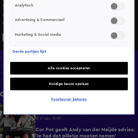
Analytisch
Di 21 apr, 15:00
Cor Pot zat bij Andy van der Meijde in de auto. Hij vertelt
Advertising & Commercieel
openhartig over een wilde avond met een lid van Dolly
Dots.
Marketing & Social media
Derde partijen lijst
Overzicht
Afleveringen
Alle cookies accepteren
Clips
Info
Huidige keuze opslaan
Clips
Voorkeuren beheren
Cor Pot niet meer naar WK voetbal: 'Niet
0:46
zo'n fan van die Trump'
Di 21 apr, 15:00
Cor Pot geeft Andy van der Meijde advies:
0:33
'Je had dat pilletje moeten nemen'