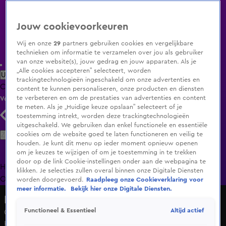
Jouw cookievoorkeuren
Wij en onze
29
partners gebruiken cookies en vergelijkbare
technieken om informatie te verzamelen over jou als gebruiker
van onze website(s), jouw gedrag en jouw apparaten. Als je
„Alle cookies accepteren” selecteert, worden
Uitzending Gemist
Populaire programma's
Zenders
Genres
trackingtechnologieën ingeschakeld om onze advertenties en
Clips
Films
Radio
Smart TV inlog
Shop
content te kunnen personaliseren, onze producten en diensten
te verbeteren en om de prestaties van advertenties en content
Volg KIJK
te meten. Als je „Huidige keuze opslaan” selecteert of je
toestemming intrekt, worden deze trackingtechnologieën
uitgeschakeld. We gebruiken dan enkel functionele en essentiële
Zoeken
cookies om de website goed te laten functioneren en veilig te
houden. Je kunt dit menu op ieder moment opnieuw openen
om je keuzes te wijzigen of om je toestemming in te trekken
door op de link Cookie-instellingen onder aan de webpagina te
Home
Uitzending Gemist
Programma's
De Bondgenoten
De
klikken. Je selecties zullen overal binnen onze Digitale Diensten
Oranjezomer
Livestreams
Shop
worden doorgevoerd.
Raadpleeg onze Cookieverklaring voor
meer informatie.
Bekijk hier onze Digitale Diensten.
Bij Andy in de Auto!
Altijd actief
Functioneel & Essentieel
Cor Pot over wilde avond met Dolly Dots: 'Om me heen
hangen en zoenen'