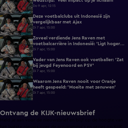
wedstrijd: 'Veel impact op je lichaam'
Do 9 apr, 12:15
Deze voetbalclubs uit Indonesië zijn
1:17
vergelijkbaar met Ajax
Di 7 apr, 15:00
Zoveel verdiende Jens Raven met
1:00
voetbalcarrière in Indonesië: 'Ligt hoger
dan KKD'
Di 7 apr, 15:00
Vader van Jens Raven ook voetballer: 'Zat
0:43
bij jeugd Feyenoord en PSV'
Di 7 apr, 15:00
Waarom Jens Raven nooit voor Oranje
0:56
heeft gespeeld: 'Moeite met zenuwen'
Di 7 apr, 15:00
Ontvang de KIJK-nieuwsbrief
Meld je aan voor de nieuwsbrief en blijf op de hoogte van
het laatste nieuws over de programma’s en series op KIJK.