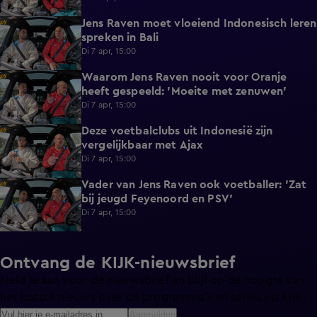
Jens Raven moet vloeiend Indonesisch leren
0:31
spreken in Bali
Di 7 apr, 15:00
Waarom Jens Raven nooit voor Oranje
0:56
heeft gespeeld: 'Moeite met zenuwen'
Di 7 apr, 15:00
Deze voetbalclubs uit Indonesië zijn
1:17
vergelijkbaar met Ajax
Di 7 apr, 15:00
Vader van Jens Raven ook voetballer: 'Zat
0:43
bij jeugd Feyenoord en PSV'
Di 7 apr, 15:00
Ontvang de KIJK-nieuwsbrief
Meld je aan voor de nieuwsbrief en blijf op de hoogte van
het laatste nieuws over de programma’s en series op KIJK.
Aanmelden