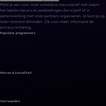
Meld je aan voor onze wekelijkse nieuwsbrief met daarin
het laatste nieuws en aanbiedingen die wijzelf of in
samenwerking met onze partners organiseren. Je kunt je op
ieder moment afmelden. Zie voor meer informatie de
privacyverklaring
.
Populaire programma's
De Bondgenoten
A.S.S. - Anti Survival Show
De Oranjezomer
Mi Dushi: wat is dan liefde?
Lang Leve de Liefde
Het Blok
Nieuws & Actualiteit
Hart van Nederland
Nieuws van de Dag
Shownieuws
Vandaag Inside
Voorwaarden