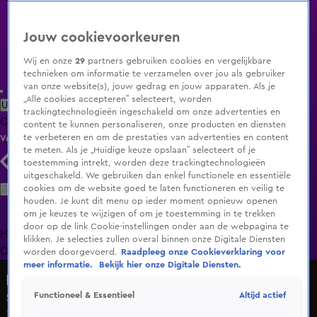
Jouw cookievoorkeuren
Wij en onze
29
partners gebruiken cookies en vergelijkbare
technieken om informatie te verzamelen over jou als gebruiker
van onze website(s), jouw gedrag en jouw apparaten. Als je
„Alle cookies accepteren” selecteert, worden
Uitzending Gemist
Populaire programma's
Zenders
Genres
trackingtechnologieën ingeschakeld om onze advertenties en
Clips
Films
Radio
Smart TV inlog
Shop
content te kunnen personaliseren, onze producten en diensten
te verbeteren en om de prestaties van advertenties en content
Volg KIJK
te meten. Als je „Huidige keuze opslaan” selecteert of je
toestemming intrekt, worden deze trackingtechnologieën
uitgeschakeld. We gebruiken dan enkel functionele en essentiële
Zoeken
cookies om de website goed te laten functioneren en veilig te
houden. Je kunt dit menu op ieder moment opnieuw openen
om je keuzes te wijzigen of om je toestemming in te trekken
door op de link Cookie-instellingen onder aan de webpagina te
Home
Uitzending Gemist
Programma's
De Bondgenoten
De
klikken. Je selecties zullen overal binnen onze Digitale Diensten
Oranjezomer
Livestreams
Shop
worden doorgevoerd.
Raadpleeg onze Cookieverklaring voor
meer informatie.
Bekijk hier onze Digitale Diensten.
Bij Andy in de Auto!
Altijd actief
Functioneel & Essentieel
Sjorleone is ontslagen na deelname Paradise Hotel
12 mrt 2025, 10:29