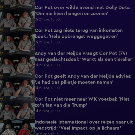
Cor Pot over wilde avond met Dolly Dots:
1:27
'Om me heen hangen en zoenen'
Di 21 apr, 15:00
Cor Pot zag niets terug van inkomsten
1:22
boek: ‘Hele opbrengst weggegeven’
Di 21 apr, 15:00
Andy van der Meijde vraagt Cor Pot (74)
0:45
naar geslachtsdeel: 'Werkt als een tierelier'
Di 21 apr, 15:00
Cor Pot geeft Andy van der Meijde advies:
0:33
'Je had dat pilletje moeten nemen'
Di 21 apr, 15:00
Cor Pot niet meer naar WK voetbal: 'Niet
0:46
zo'n fan van die Trump'
Di 21 apr, 15:00
Indonesië-international over reizen naar uit-
1:09
wedstrijd: 'Veel impact op je lichaam'
Do 9 apr, 12:15