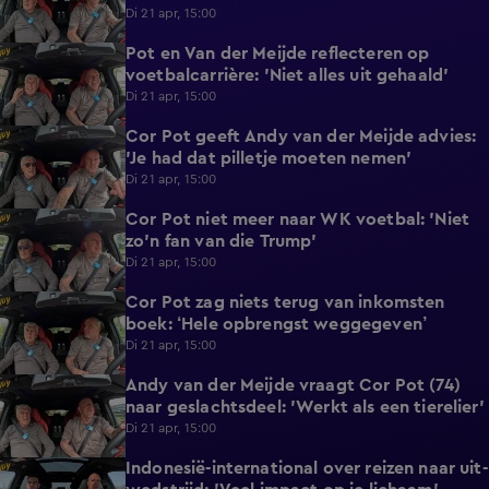
Di 21 apr, 15:00
Pot en Van der Meijde reflecteren op
1:10
voetbalcarrière: 'Niet alles uit gehaald'
Di 21 apr, 15:00
Cor Pot geeft Andy van der Meijde advies:
0:33
'Je had dat pilletje moeten nemen'
Di 21 apr, 15:00
Cor Pot niet meer naar WK voetbal: 'Niet
0:46
zo'n fan van die Trump'
Di 21 apr, 15:00
Cor Pot zag niets terug van inkomsten
1:22
boek: ‘Hele opbrengst weggegeven’
Di 21 apr, 15:00
Andy van der Meijde vraagt Cor Pot (74)
0:45
naar geslachtsdeel: 'Werkt als een tierelier'
Di 21 apr, 15:00
Indonesië-international over reizen naar uit-
1:09