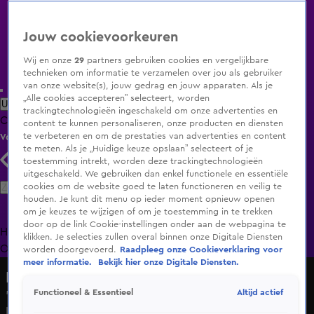
Jouw cookievoorkeuren
Wij en onze
29
partners gebruiken cookies en vergelijkbare
technieken om informatie te verzamelen over jou als gebruiker
van onze website(s), jouw gedrag en jouw apparaten. Als je
„Alle cookies accepteren” selecteert, worden
Uitzending Gemist
Populaire programma's
Zenders
Genres
trackingtechnologieën ingeschakeld om onze advertenties en
Clips
Films
Radio
Smart TV inlog
Shop
content te kunnen personaliseren, onze producten en diensten
te verbeteren en om de prestaties van advertenties en content
Volg KIJK
te meten. Als je „Huidige keuze opslaan” selecteert of je
toestemming intrekt, worden deze trackingtechnologieën
uitgeschakeld. We gebruiken dan enkel functionele en essentiële
Zoeken
cookies om de website goed te laten functioneren en veilig te
houden. Je kunt dit menu op ieder moment opnieuw openen
om je keuzes te wijzigen of om je toestemming in te trekken
door op de link Cookie-instellingen onder aan de webpagina te
Home
Uitzending Gemist
Programma's
De Bondgenoten
De
klikken. Je selecties zullen overal binnen onze Digitale Diensten
Oranjezomer
Livestreams
Shop
worden doorgevoerd.
Raadpleeg onze Cookieverklaring voor
meer informatie.
Bekijk hier onze Digitale Diensten.
Bij Andy in de Auto!
Altijd actief
Functioneel & Essentieel
"Ik kon door de grond zakken" – Miliano over zijn gemiste
kans tegen PSV