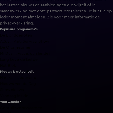
het laatste nieuws en aanbiedingen die wijzelf of in
samenwerking met onze partners organiseren. Je kunt je op
ieder moment afmelden. Zie voor meer informatie de
privacyverklaring
.
Populaire programma's
De Bondgenoten
A.S.S. - Anti Survival Show
De Oranjezomer
Mi Dushi: wat is dan liefde?
Lang Leve de Liefde
Het Blok
Nieuws & Actualiteit
Hart van Nederland
Nieuws van de Dag
Shownieuws
Vandaag Inside
Voorwaarden
Gebruiksvoorwaarden