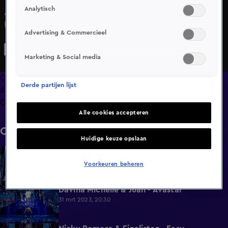
Analytisch
Avastar Kioko (Klaasje Meijer & Valery Bouwknegt) zingt
het nummer Ciao Adios van Anne-Marie.
Advertising & Commercieel
Marketing & Social media
Overzicht
Derde partijen lijst
Afleveringen
Clips
Alle cookies accepteren
Clips
Huidige keuze opslaan
Davina Michelle & Jimmy Cool - Avastar
2:27
31 mrt 2023, 20:30
Voorkeuren beheren
Davina Michelle & Juan - Avastar
2:27
31 mrt 2023, 20:30