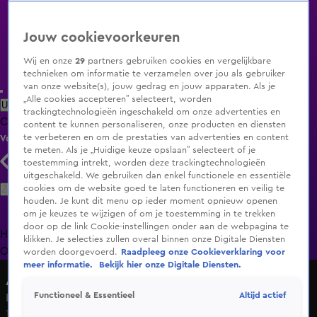
Jouw cookievoorkeuren
Wij en onze
29
partners gebruiken cookies en vergelijkbare
technieken om informatie te verzamelen over jou als gebruiker
van onze website(s), jouw gedrag en jouw apparaten. Als je
„Alle cookies accepteren” selecteert, worden
Uitzending Gemist
Populaire programma's
Zenders
Genres
trackingtechnologieën ingeschakeld om onze advertenties en
Clips
Films
Radio
Smart TV inlog
Shop
content te kunnen personaliseren, onze producten en diensten
te verbeteren en om de prestaties van advertenties en content
Volg KIJK
te meten. Als je „Huidige keuze opslaan” selecteert of je
toestemming intrekt, worden deze trackingtechnologieën
uitgeschakeld. We gebruiken dan enkel functionele en essentiële
Zoeken
cookies om de website goed te laten functioneren en veilig te
houden. Je kunt dit menu op ieder moment opnieuw openen
om je keuzes te wijzigen of om je toestemming in te trekken
door op de link Cookie-instellingen onder aan de webpagina te
Home
Uitzending Gemist
Programma's
De Bondgenoten
De
klikken. Je selecties zullen overal binnen onze Digitale Diensten
Oranjezomer
Livestreams
Shop
worden doorgevoerd.
Raadpleeg onze Cookieverklaring voor
meer informatie.
Bekijk hier onze Digitale Diensten.
Avastars
Altijd actief
Functioneel & Essentieel
Kioko - Ciao Adios
17 mrt 2023, 20:30