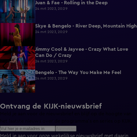
Juan & Fae - Rolling in the Deep
2:16
24 mrt 2023, 20:29
Skye & Bengelo - River Deep, Mountain High
2:11
24 mrt 2023, 20:29
Jimmy Cool & Jayvee - Crazy What Love
2:02
Can Do / Crazy
24 mrt 2023, 20:29
Bengelo - The Way You Make Me Feel
2:10
24 mrt 2023, 20:29
Ontvang de KIJK-nieuwsbrief
Meld je aan voor de nieuwsbrief en blijf op de hoogte van
het laatste nieuws over de programma’s en series op KIJK.
Aanmelden
Meld je aan voor onze wekelijkse nieuwsbrief met daarin