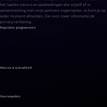
het laatste nieuws en aanbiedingen die wijzelf of in
samenwerking met onze partners organiseren. Je kunt je op
ieder moment afmelden. Zie voor meer informatie de
privacyverklaring
.
Populaire programma's
De Bondgenoten
A.S.S. - Anti Survival Show
De Oranjezomer
Mi Dushi: wat is dan liefde?
Lang Leve de Liefde
Het Blok
Nieuws & Actualiteit
Hart van Nederland
Nieuws van de Dag
Shownieuws
Vandaag Inside
Voorwaarden
Gebruiksvoorwaarden