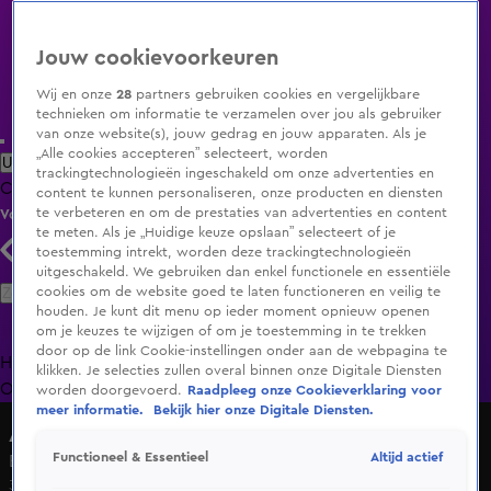
Jouw cookievoorkeuren
Wij en onze
28
partners gebruiken cookies en vergelijkbare
technieken om informatie te verzamelen over jou als gebruiker
van onze website(s), jouw gedrag en jouw apparaten. Als je
„Alle cookies accepteren” selecteert, worden
Uitzending Gemist
Populaire programma's
Zenders
Genres
trackingtechnologieën ingeschakeld om onze advertenties en
Clips
Films
Radio
Smart TV inlog
Shop
content te kunnen personaliseren, onze producten en diensten
te verbeteren en om de prestaties van advertenties en content
Volg KIJK
te meten. Als je „Huidige keuze opslaan” selecteert of je
toestemming intrekt, worden deze trackingtechnologieën
uitgeschakeld. We gebruiken dan enkel functionele en essentiële
Zoeken
cookies om de website goed te laten functioneren en veilig te
houden. Je kunt dit menu op ieder moment opnieuw openen
om je keuzes te wijzigen of om je toestemming in te trekken
door op de link Cookie-instellingen onder aan de webpagina te
Home
Uitzending Gemist
Programma's
De Bondgenoten
De
klikken. Je selecties zullen overal binnen onze Digitale Diensten
Oranjezomer
Livestreams
Shop
worden doorgevoerd.
Raadpleeg onze Cookieverklaring voor
meer informatie.
Bekijk hier onze Digitale Diensten.
Avastars
Altijd actief
Functioneel & Essentieel
Bengelo - Think
31 mrt 2023, 20:30