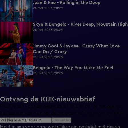
Juan & Fae - Rolling in the Deep
2:16
24 mrt 2023, 20:29
Skye & Bengelo - River Deep, Mountain High
2:11
24 mrt 2023, 20:29
Jimmy Cool & Jayvee - Crazy What Love
2:02
Can Do / Crazy
24 mrt 2023, 20:29
Bengelo - The Way You Make Me Feel
2:10
24 mrt 2023, 20:29
Ontvang de KIJK-nieuwsbrief
Meld je aan voor de nieuwsbrief en blijf op de hoogte van
het laatste nieuws over de programma’s en series op KIJK.
Aanmelden
Meld je aan voor onze wekelijkse nieuwsbrief met daarin