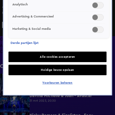
Analytisch
Avastar Bengelo (Ben Saunders & Angelo Pardo) zingt het
nummer Think van Aretha Franklin.
Advertising & Commercieel
Marketing & Social media
Overzicht
Derde partijen lijst
Afleveringen
Clips
Alle cookies accepteren
Clips
Huidige keuze opslaan
Davina Michelle & Jimmy Cool - Avastar
2:27
31 mrt 2023, 20:30
Voorkeuren beheren
Davina Michelle & Juan - Avastar
2:27
31 mrt 2023, 20:30