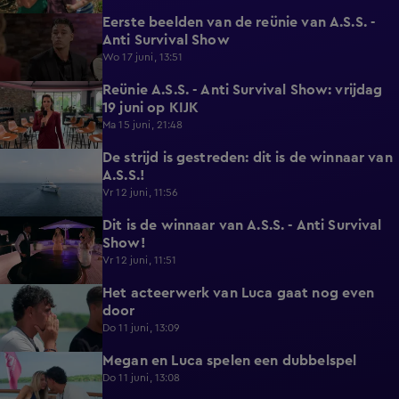
Eerste beelden van de reünie van A.S.S. -
0:20
Anti Survival Show
Wo 17 juni, 13:51
Reünie A.S.S. - Anti Survival Show: vrijdag
0:16
19 juni op KIJK
Ma 15 juni, 21:48
De strijd is gestreden: dit is de winnaar van
0:46
A.S.S.!
Vr 12 juni, 11:56
Dit is de winnaar van A.S.S. - Anti Survival
1:18
Show!
Vr 12 juni, 11:51
Het acteerwerk van Luca gaat nog even
1:04
door
Do 11 juni, 13:09
Megan en Luca spelen een dubbelspel
1:06
Do 11 juni, 13:08