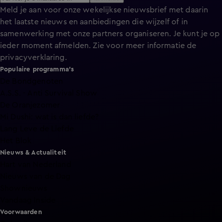
Meld je aan voor onze wekelijkse nieuwsbrief met daarin
het laatste nieuws en aanbiedingen die wijzelf of in
samenwerking met onze partners organiseren. Je kunt je op
ieder moment afmelden. Zie voor meer informatie de
privacyverklaring
.
Populaire programma's
De Bondgenoten
A.S.S. - Anti Survival Show
De Oranjezomer
Mi Dushi: wat is dan liefde?
Lang Leve de Liefde
Het Blok
Nieuws & Actualiteit
Hart van Nederland
Nieuws van de Dag
Shownieuws
Vandaag Inside
Voorwaarden