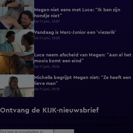
Megan niet eens met Luca: “Ik ben zijn
0:56
hondje niet”
Do 11 juni, 13:07
Vandaag is Marc-Junior een ‘viezerik’
1:06
Do 11 juni, 13:05
Luca neem afscheid van Megan: “Aan al het
0:38
moois komt een eind”
Do 11 juni, 10:14
Michella begrijpt Megan niet: “Ze heeft een
0:22
lieve man”
Do 11 juni, 10:12
Ontvang de KIJK-nieuwsbrief
Meld je aan voor de nieuwsbrief en blijf op de hoogte van
het laatste nieuws over de programma’s en series op KIJK.
Aanmelden