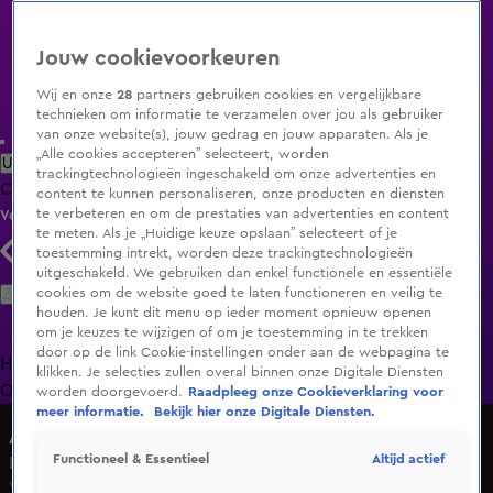
Jouw cookievoorkeuren
Wij en onze
28
partners gebruiken cookies en vergelijkbare
technieken om informatie te verzamelen over jou als gebruiker
van onze website(s), jouw gedrag en jouw apparaten. Als je
„Alle cookies accepteren” selecteert, worden
Uitzending Gemist
Populaire programma's
Zenders
Genres
trackingtechnologieën ingeschakeld om onze advertenties en
Clips
Films
Radio
Smart TV inlog
Shop
content te kunnen personaliseren, onze producten en diensten
te verbeteren en om de prestaties van advertenties en content
Volg KIJK
te meten. Als je „Huidige keuze opslaan” selecteert of je
toestemming intrekt, worden deze trackingtechnologieën
uitgeschakeld. We gebruiken dan enkel functionele en essentiële
Zoeken
cookies om de website goed te laten functioneren en veilig te
houden. Je kunt dit menu op ieder moment opnieuw openen
om je keuzes te wijzigen of om je toestemming in te trekken
door op de link Cookie-instellingen onder aan de webpagina te
Home
Uitzending Gemist
Programma's
De Bondgenoten
De
klikken. Je selecties zullen overal binnen onze Digitale Diensten
Oranjezomer
Livestreams
Shop
worden doorgevoerd.
Raadpleeg onze Cookieverklaring voor
meer informatie.
Bekijk hier onze Digitale Diensten.
A.S.S. - Anti Survival Show
Altijd actief
Functioneel & Essentieel
De discussie tussen Louisa en Shani loopt hoog op
Wo 3 juni, 14:53